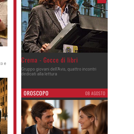
Crema - Gocce di libri
to e
Gruppo giovani dell'Avis, quattro incontri
dedicati alla lettura
OROSCOPO
08 AGOSTO