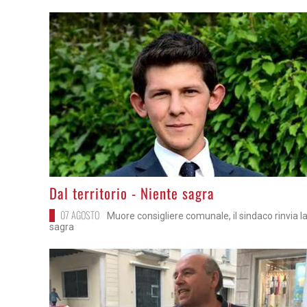
>
Dal territorio - Niente sagra
07 AGOSTO
Muore consigliere comunale, il sindaco rinvia l
sagra