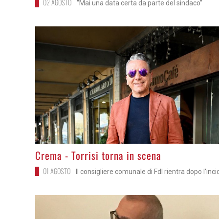
02 AGOSTO
"Mai una data certa da parte del sindaco"
>
Crema - Torrisi torna in scena
01 AGOSTO
Il consigliere comunale di FdI rientra dopo l'inc