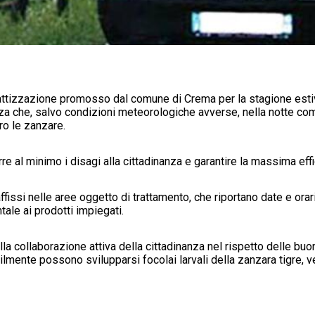
erattizzazione promosso dal comune di Crema per la stagione esti
nza che, salvo condizioni meteorologiche avverse, nella notte com
ro le zanzare.
urre al minimo i disagi alla cittadinanza e garantire la massima eff
vi affissi nelle aree oggetto di trattamento, che riportano date e o
tale ai prodotti impiegati.
la collaborazione attiva della cittadinanza nel rispetto delle buo
acilmente possono svilupparsi focolai larvali della zanzara tigre, 