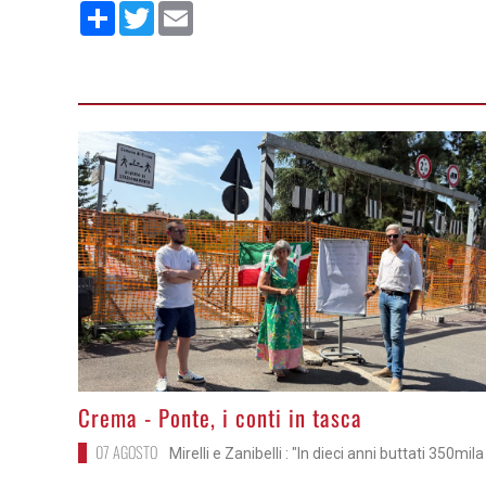
Condividi
Twitter
Email
>
Crema - Ponte, i conti in tasca
07 AGOSTO
Mirelli e Zanibelli : "In dieci anni buttati 350mil