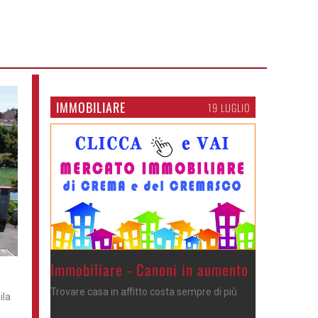
IMMOBILIARE
19 LUGLIO
Immobiliare - Canoni in aumento
Trovare casa in affitto costa sempre di più
ila