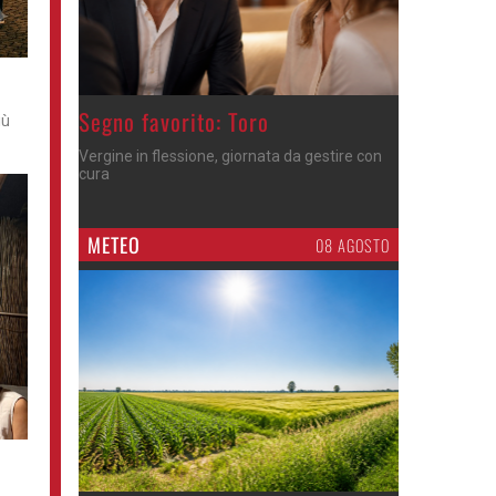
>
Segno favorito: Toro
iù
Vergine in flessione, giornata da gestire con
cura
METEO
08 AGOSTO