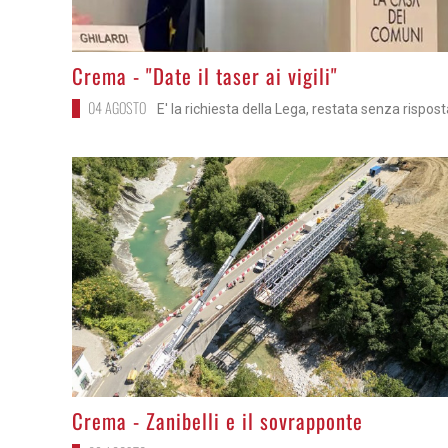
>
Crema - "Date il taser ai vigili"
04 AGOSTO
E' la richiesta della Lega, restata senza rispos
>
Crema - Zanibelli e il sovrapponte