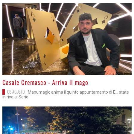
>
Casale Cremasco - Arriva il mago
06 AGOSTO
Manumagic anima il quinto appuntamento di E... state
in riva al Serio