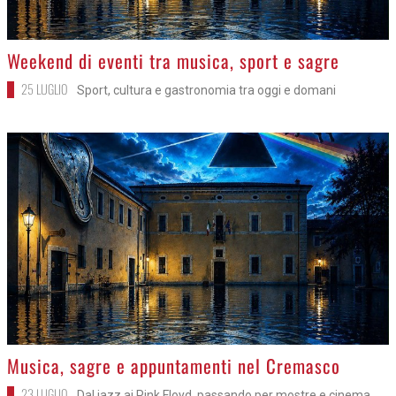
>
Weekend di eventi tra musica, sport e sagre
25 LUGLIO
Sport, cultura e gastronomia tra oggi e domani
>
Musica, sagre e appuntamenti nel Cremasco
23 LUGLIO
Dal jazz ai Pink Floyd, passando per mostre e cinema