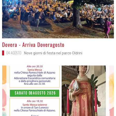
>
Dovera - Arriva Doveragosto
04 AGOSTO
Nove giorni di festa nel parco Oldrini