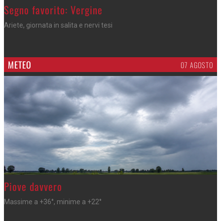
>
Segno favorito: Vergine
Ariete, giornata in salita e nervi tesi
METEO
07 AGOSTO
>
Piove davvero
Massime a +36°, minime a +22°