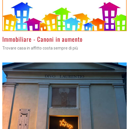
>
Immobiliare - Canoni in aumento
Trovare casa in affitto costa sempre di più