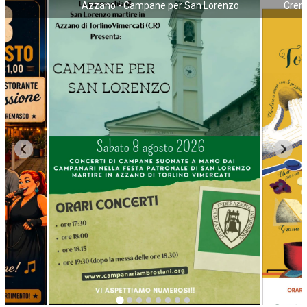
a
Azzano - Campane per San Lorenzo
Crema
NECROLOGI
ACCEDI