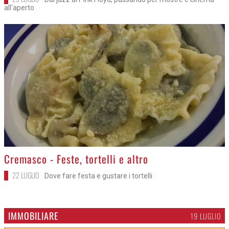
all'aperto
>
Cremasco - Feste, tortelli e altro
22 LUGLIO
Dove fare festa e gustare i tortelli
IMMOBILIARE
19 LUGLIO