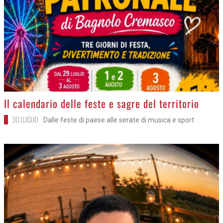
>
Il calendario delle feste e sagre del territorio
30 LUGLIO
Dalle feste di paese alle serate di musica e sport