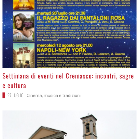
>
Settimana di eventi nel Cremasco: incontri, sagre
e cultura
27 LUGLIO
Cinema, musica e tradizioni