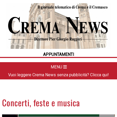
HOME
CRONACA
POLITICA
LA FOTO
METEO
APPUNTAMENTI
DAL TERRITORIO
CULTURA
MENU
SPORT
Vuoi leggere Crema News senza pubblicità? Clicca qui!
APPUNTAMENTI
CREMASCO
OROSCOPO
Concerti, feste e musica
LA PIAZZA
ANIMALI