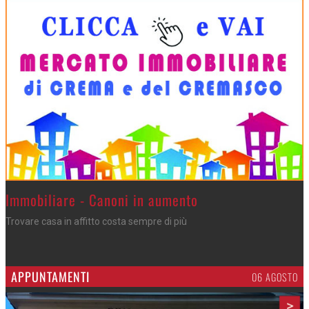
>
Immobiliare - Canoni in aumento
Trovare casa in affitto costa sempre di più
APPUNTAMENTI
06 AGOSTO
>