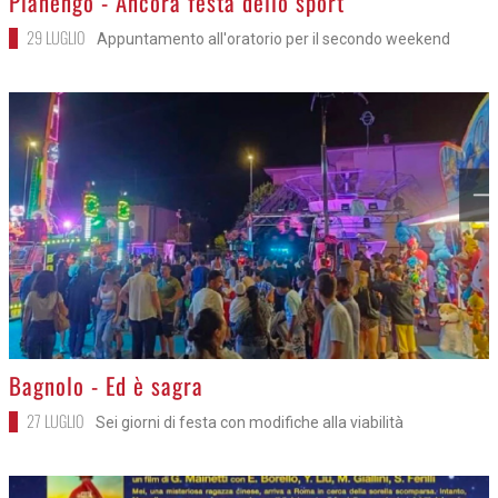
Pianengo - Ancora festa dello sport
29 LUGLIO
Appuntamento all'oratorio per il secondo weekend
>
Bagnolo - Ed è sagra
27 LUGLIO
Sei giorni di festa con modifiche alla viabilità