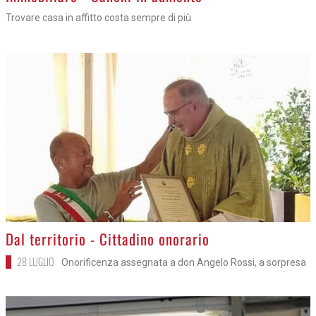
Trovare casa in affitto costa sempre di più
>
Dal territorio - Cittadino onorario
28 LUGLIO
Onorificenza assegnata a don Angelo Rossi, a sorpresa