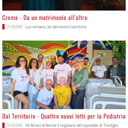
>
Crema - Da un matrimonio all'altro
21 GIUGNO
Lui romano, lei del nostro territorio
>
Dal Territorio - Quattro nuovi letti per la Pediatria
18 GIUGNO
Gli Amici di Nicole li regalano all'ospedale di Trevlglio