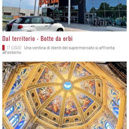
>
Dal territorio - Botte da orbi
17 LUGLIO
Una ventina di clienti del supermercato si affronta
all'esterno