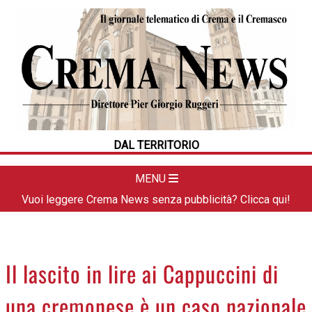
HOME
CRONACA
POLITICA
LA FOTO
METEO
DAL TERRITORIO
DAL TERRITORIO
CULTURA
MENU
SPORT
Vuoi leggere Crema News senza pubblicità? Clicca qui!
APPUNTAMENTI
CREMASCO
OROSCOPO
Il lascito in lire ai Cappuccini di
LA PIAZZA
una cremonese è un caso nazionale
ANIMALI