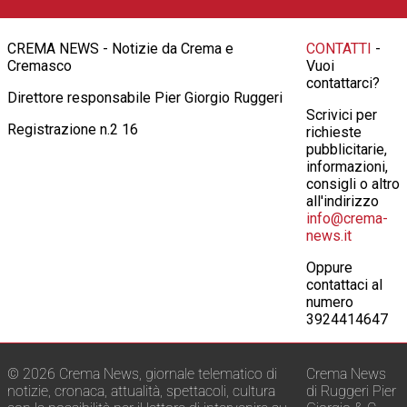
CREMA NEWS - Notizie da Crema e
CONTATTI
-
Cremasco
Vuoi
contattarci?
Direttore responsabile Pier Giorgio Ruggeri
Scrivici per
Registrazione n.2 16
richieste
pubblicitarie,
informazioni,
consigli o altro
all'indirizzo
info@crema-
news.it
Oppure
contattaci al
numero
3924414647
© 2026 Crema News, giornale telematico di
Crema News
notizie, cronaca, attualità, spettacoli, cultura
di Ruggeri Pier