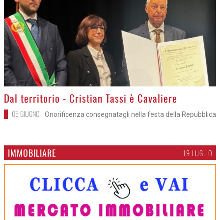
>
Dal territorio - Cristian Tassi è Cavaliere
05 GIUGNO
Onorificenza consegnatagli nella festa della Repubblica
IMMOBILIARE
19 LUGLIO