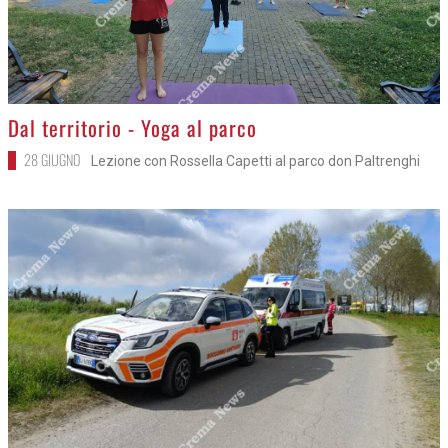
>
Dal territorio - Yoga al parco
28 GIUGNO
Lezione con Rossella Capetti al parco don Paltrenghi