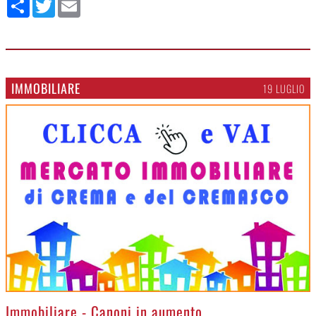
Condividi
Twitter
Email
IMMOBILIARE
19 LUGLIO
>
Immobiliare - Canoni in aumento