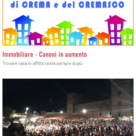
>
Immobiliare - Canoni in aumento
Trovare casa in affitto costa sempre di più