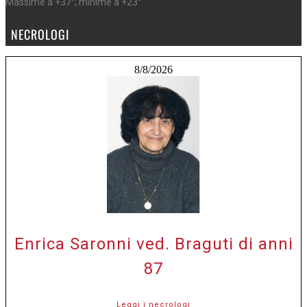
Massime a +37°; minime a +23°
NECROLOGI
8/8/2026
Enrica Saronni ved. Braguti di anni
87
Leggi i necrologi