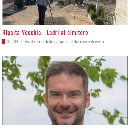
>
Ripalta Vecchia - Ladri al cimitero
31 LUGLIO
Via il rame dalle cappelle e dal muro di cinta
>