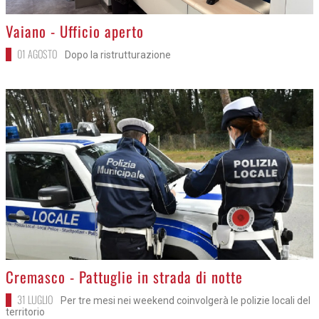
>
Vaiano - Ufficio aperto
01 AGOSTO
Dopo la ristrutturazione
>
Cremasco - Pattuglie in strada di notte
31 LUGLIO
Per tre mesi nei weekend coinvolgerà le polizie locali del
territorio