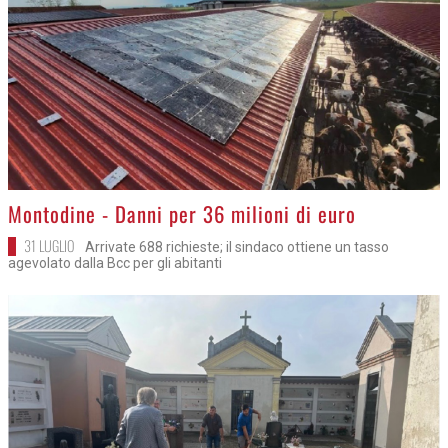
>
Montodine - Danni per 36 milioni di euro
31 LUGLIO
Arrivate 688 richieste; il sindaco ottiene un tasso
agevolato dalla Bcc per gli abitanti