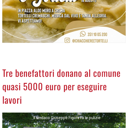
NECROLOGI
ACCEDI
Tre benefattori donano al comune
quasi 5000 euro per eseguire
lavori
Il sindaco Giuseppe Figoni fa le pulizie