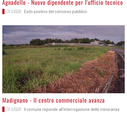
Agnadello - Nuovo dipendente per l'ufficio tecnico
31 LUGLIO
Esito positivo del concorso pubblico
>
Madignano - Il centro commerciale avanza
31 LUGLIO
Il comune risponde all'interrogazione delle minoranze