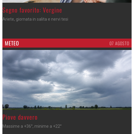
>
Segno favorito: Vergine
Ariete, giornata in salita e nervi tesi
METEO
07 AGOSTO
>
Piove davvero
Massime a +36°, minime a +22°