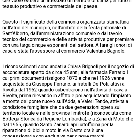
che vuole essere un attestato di merito e di stima per tutto il
tessuto produttivo e commerciale del paese.
Questo il significato della cerimonia organizzata stamattina
nell’atrio del municipio, nell’ambito della festa patronale di
Sant’Alberto, dall’amministrazione comunale e dal tavolo
tecnico del commercio e delle attività produttive per premiare
con una targa cinque esponenti del settore. A fare gli onori di
casa è stata l'assessore al commercio Valentina Bagnolo.
I riconoscimenti sono andati a Chiara Brignoli per il negozio di
acconciature aperto da circa 45 anni, alla farmacia Ferrario i
cui primi documenti risalgono 1870 e che nel 1926 venne
acquistata da Giuseppe Ferrario, ai fratelli De Poli, attivi a
Rivolta dal 1962 quando subentrarono nell’attività di cava a
Rivolta, prima rilevando in affitto e poi acquistando l’impianto
a monte del ponte nuovo sull’Adda, a Valeri Tende, attività a
condizione famigliare che da due generazioni opera sul
territorio locale e nelle province limitrofe (riconosciuta come
Bottega Storica da Regione Lombardia), e a Zanardi Moto che
dal 1955, quando Santo Zanardi aprì un’officina per la
riparazione di bici e moto in via Dante ora è una
concessionaria con esclusiva per cinque marchi.