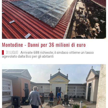
>
Montodine - Danni per 36 milioni di euro
31 LUGLIO
Arrivate 688 richieste; il sindaco ottiene un tasso
agevolato dalla Bcc per gli abitanti