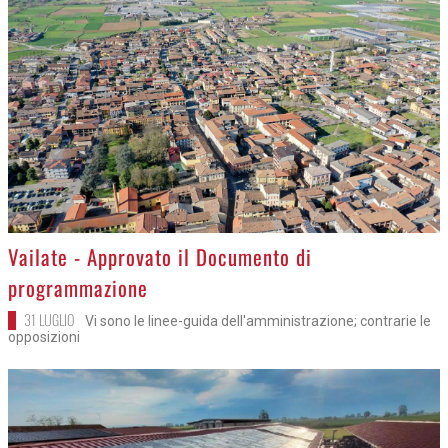
>
Vailate - Approvato il Documento di
programmazione
31 LUGLIO
Vi sono le linee-guida dell'amministrazione; contrarie le
opposizioni