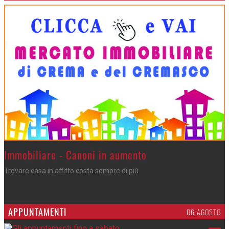
>
Immobiliare - Canoni in aumento
Trovare casa in affitto costa sempre di più
APPUNTAMENTI
06 AGOSTO