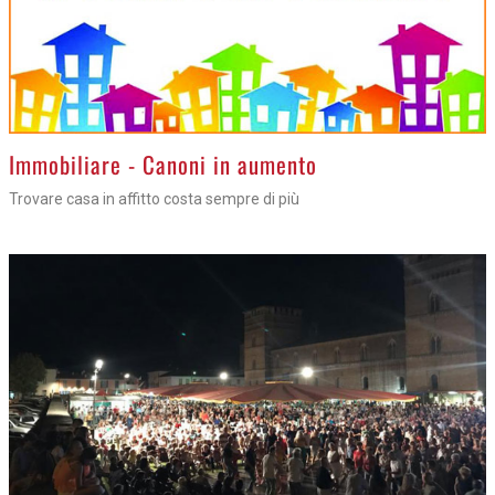
>
Immobiliare - Canoni in aumento
Trovare casa in affitto costa sempre di più