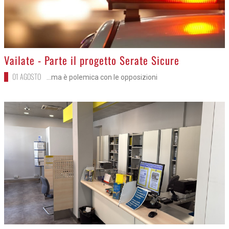
>
Vailate - Parte il progetto Serate Sicure
01 AGOSTO
...ma è polemica con le opposizioni