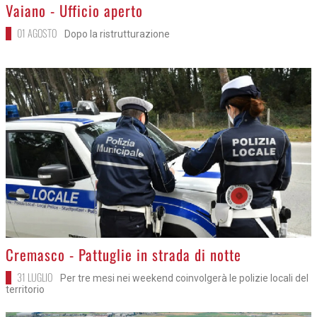
>
Vaiano - Ufficio aperto
01 AGOSTO
Dopo la ristrutturazione
>
Cremasco - Pattuglie in strada di notte
31 LUGLIO
Per tre mesi nei weekend coinvolgerà le polizie locali del
territorio