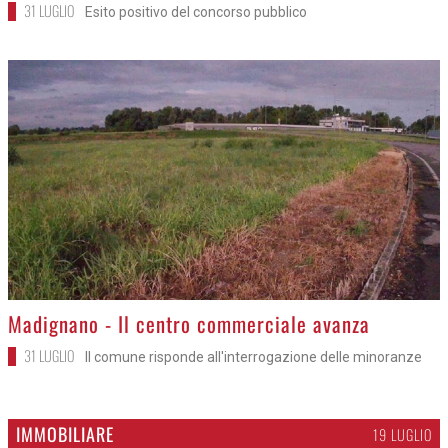
31 LUGLIO
Esito positivo del concorso pubblico
>
Madignano - Il centro commerciale avanza
31 LUGLIO
Il comune risponde all'interrogazione delle minoranze
IMMOBILIARE
19 LUGLIO