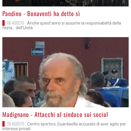
>
Pandino - Bonaventi ha detto sì
06 AGOSTO
Anche quest'anno si assume la responsabilità della
festa... dell'Unità
>
Madignano - Attacchi al sindaco sui social
05 AGOSTO
Centro sportivo, Guardavilla accusato di aver agito per
interessi privati