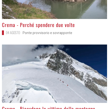
>
Crema - Perché spendere due volte
04 AGOSTO
Ponte provvisorio e sovrapponte
>
Crema - Ricordano le vittime della montagna