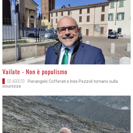
>
Vailate - Non è populismo
02 AGOSTO
Pierangelo Cofferati e Ines Pezzoli tornano sulla
sicurezza