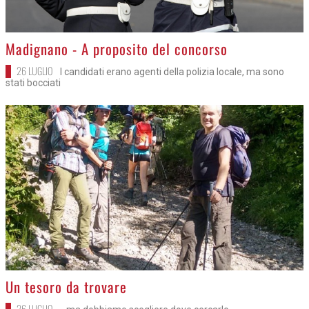
>
Madignano - A proposito del concorso
26 LUGLIO
I candidati erano agenti della polizia locale, ma sono
stati bocciati
>
Un tesoro da trovare
26 LUGLIO