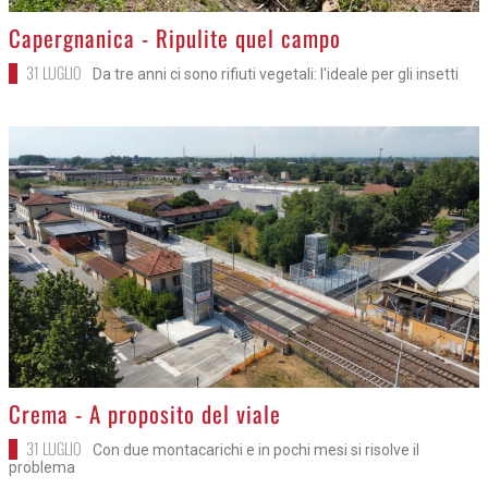
>
Capergnanica - Ripulite quel campo
31 LUGLIO
Da tre anni ci sono rifiuti vegetali: l'ideale per gli insetti
>
Crema - A proposito del viale
31 LUGLIO
Con due montacarichi e in pochi mesi si risolve il
problema