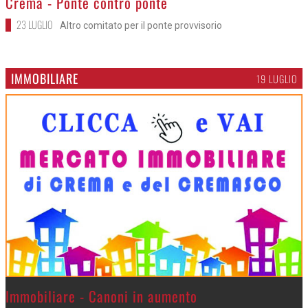
Crema - Ponte contro ponte
23 LUGLIO
Altro comitato per il ponte provvisorio
IMMOBILIARE
19 LUGLIO
>
Immobiliare - Canoni in aumento