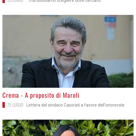
...ma dobbiamo scegliere dove cercarlo
>
Crema - A proposito di Maroli
25 LUGLIO
Lettera del sindaco Casorati a favore dell'onorevole