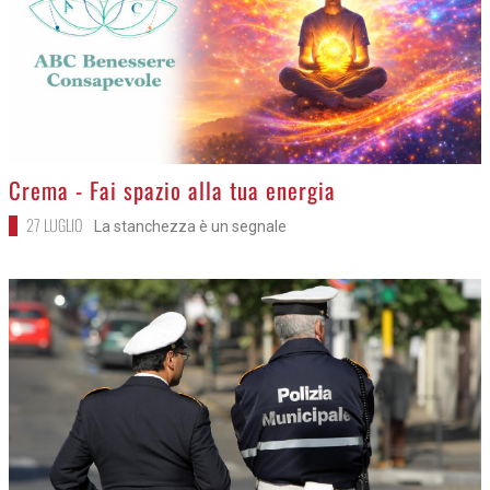
>
Crema - Fai spazio alla tua energia
27 LUGLIO
La stanchezza è un segnale