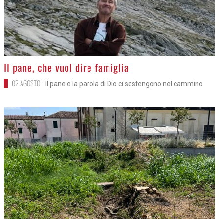
>
Il pane, che vuol dire famiglia
02 AGOSTO
Il pane e la parola di Dio ci sostengono nel cammino