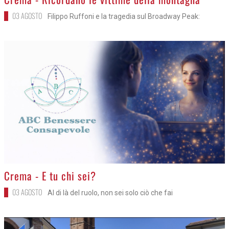
03 AGOSTO
Filippo Ruffoni e la tragedia sul Broadway Peak:
>
Crema - E tu chi sei?
03 AGOSTO
Al di là del ruolo, non sei solo ciò che fai