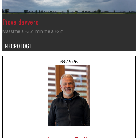
>
Piove davvero
Massime a +36°, minime a +22°
NECROLOGI
6/8/2026