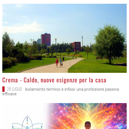
>
Crema - Caldo, nuove esigenze per la casa
28 LUGLIO
Isolamento termico e infissi: una protezione passiva
efficace