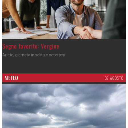
>
Segno favorito: Vergine
Ariete, giornata in salita e nervi tesi
METEO
07 AGOSTO