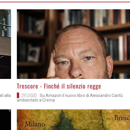
>
Trescore - Finché il silenzio regge
29 LUGLIO
ti alla
Su Amazon il nuovo libro di Alessandro Cantù
ambientato a Crema