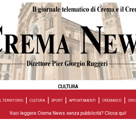
CULTURA
L TERRITORIO
CULTURA
SPORT
APPUNTAMENTI
CREMASCO
ORO
Vuoi leggere Crema News senza pubblicità? Clicca qui!