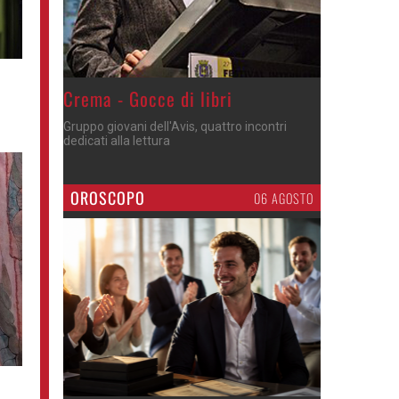
Crema - Gocce di libri
Gruppo giovani dell'Avis, quattro incontri
dedicati alla lettura
OROSCOPO
06 AGOSTO