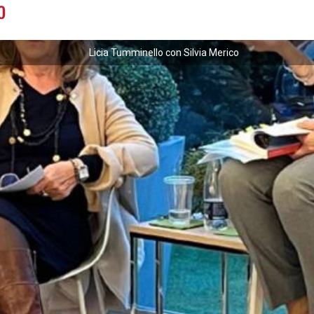
o
Licia Tumminello con Silvia Merico