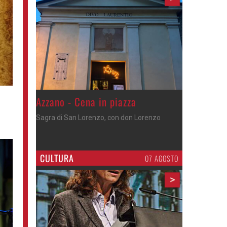
Gli appuntamenti fino a sabato
Cosa fare questi giorni nel Cremasco
CULTURA
07 AGOSTO
>