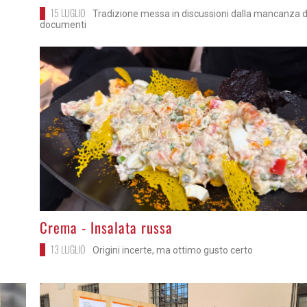
15 LUGLIO
Tradizione messa in discussioni dalla mancanza d
documenti
>
Crema - Insalata russa
13 LUGLIO
Origini incerte, ma ottimo gusto certo