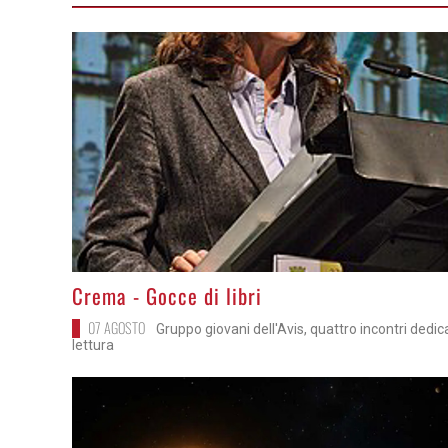
>
Crema - Gocce di libri
07 AGOSTO
Gruppo giovani dell'Avis, quattro incontri dedica
lettura