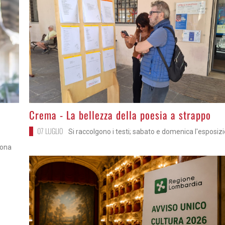
>
Crema - La bellezza della poesia a strappo
07 LUGLIO
Si raccolgono i testi; sabato e domenica l'esposiz
mona