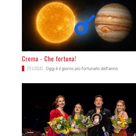
>
Crema - Che fortuna!
29 LUGLIO
Oggi è il giorno più fortunato dell’anno