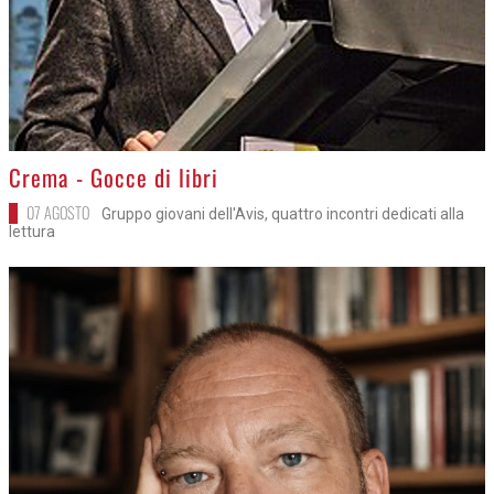
>
Crema - Gocce di libri
07 AGOSTO
Gruppo giovani dell'Avis, quattro incontri dedicati alla
lettura