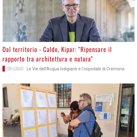
>
Dal territorio - Caldo, Kipar: "Ripensare il
rapporto tra architettura e natura"
09 LUGLIO
Le Vie dell'Acqua lodigiane e l'ospedale di Cremona