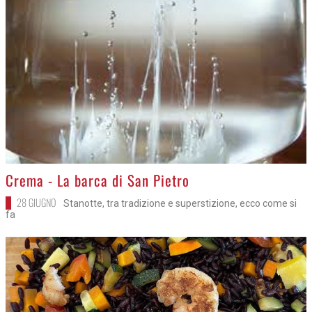
>
Crema - La barca di San Pietro
28 GIUGNO
Stanotte, tra tradizione e superstizione, ecco come si
fa