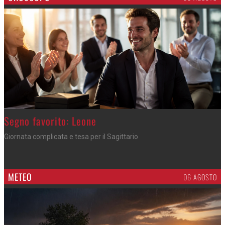
>
Segno favorito: Leone
Giornata complicata e tesa per il Sagittario
METEO
06 AGOSTO