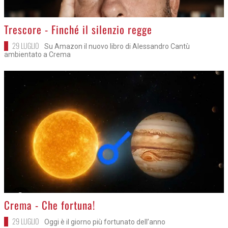
>
Trescore - Finché il silenzio regge
29 LUGLIO
Su Amazon il nuovo libro di Alessandro Cantù
ambientato a Crema
>
Crema - Che fortuna!
29 LUGLIO
Oggi è il giorno più fortunato dell’anno