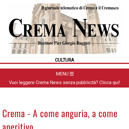
HOME
CRONACA
POLITICA
LA FOTO
METEO
CULTURA
DAL TERRITORIO
CULTURA
MENU
SPORT
Vuoi leggere Crema News senza pubblicità? Clicca qui!
APPUNTAMENTI
CREMASCO
OROSCOPO
Crema - A come anguria, a come
LA PIAZZA
aperitivo
ANIMALI