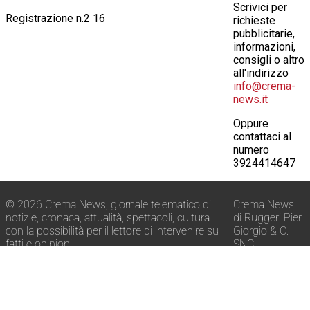
Scrivici per
Registrazione n.2 16
richieste
pubblicitarie,
informazioni,
consigli o altro
all'indirizzo
info@crema-
news.it
Oppure
contattaci al
numero
3924414647
© 2026 Crema News, giornale telematico di
Crema News
notizie, cronaca, attualità, spettacoli, cultura
di Ruggeri Pier
con la possibilità per il lettore di intervenire su
Giorgio & C.
fatti e opinioni.
SNC
E-mail:
info@crema-news.it
Via Macello, 22
Telefono:
392 441 46 47
26013 Crema
Pubblicità locale:
392 441 46 47
-
P.IVA:
info@crema-news.it
01635310194