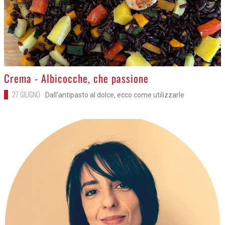
>
Crema - Albicocche, che passione
27 GIUGNO
Dall'antipasto al dolce, ecco come utilizzarle