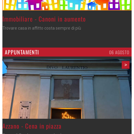
>
Immobiliare - Canoni in aumento
Trovare casa in affitto costa sempre di più
APPUNTAMENTI
06 AGOSTO
>
Gli appuntamenti fino a sabato