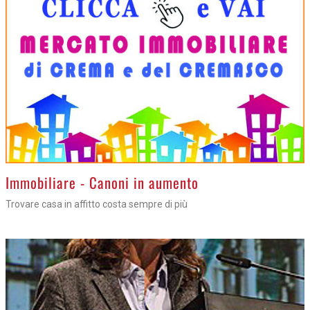
>
Immobiliare - Canoni in aumento
Trovare casa in affitto costa sempre di più