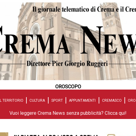
OROSCOPO
L TERRITORIO
CULTURA
SPORT
APPUNTAMENTI
CREMASCO
ORO
Vuoi leggere Crema News senza pubblicità? Clicca qui!