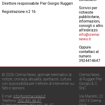
Direttore responsabile Pier Giorgio Ruggeri
Scrivici per
Registrazione n.2 16
richieste
pubblicitarie,
informazioni,
consigli o altro
all'indirizzo
info@crema-
news.it
Oppure
contattaci al
numero
3924414647
© 2026 Crema News, giornale telematico di
Crema News
notizie, cronaca, attualità, spettacoli, cultura
di Ruggeri Pier
con la possibilità per il lettore di intervenire su
Giorgio & C.
fatti e opinioni.
SNC
E-mail:
info@crema-news.it
Via Macello, 22
Telefono:
392 441 46 47
26013 Crema