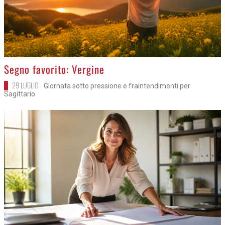
>
Segno favorito: Vergine
29 LUGLIO
Giornata sotto pressione e fraintendimenti per
Sagittario