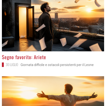
>
Segno favorito: Ariete
30 LUGLIO
Giornata difficile e ostacoli persistenti per il Leone