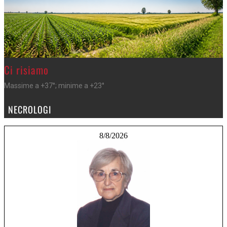
>
Ci risiamo
Massime a +37°; minime a +23°
NECROLOGI
8/8/2026