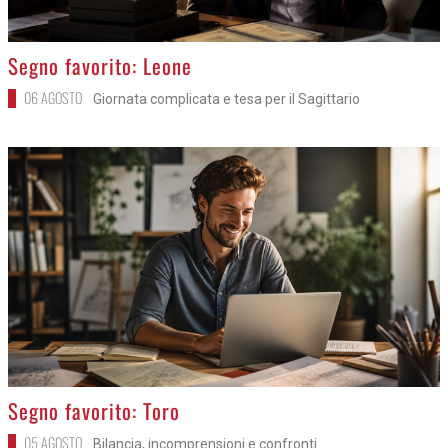
>
Segno favorito: Leone
06 AGOSTO
Giornata complicata e tesa per il Sagittario
>
Segno favorito: Toro
05 AGOSTO
Bilancia, incomprensioni e confronti