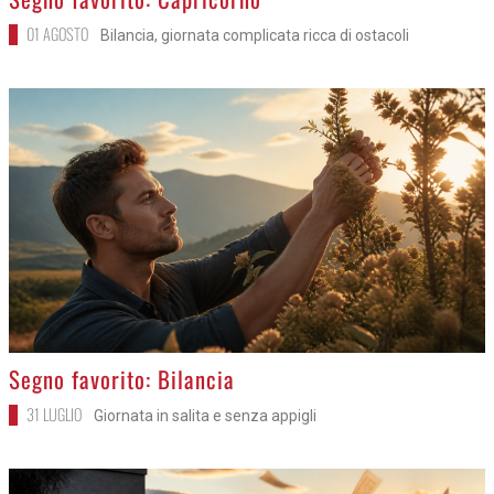
01 AGOSTO
Bilancia, giornata complicata ricca di ostacoli
>
Segno favorito: Bilancia
31 LUGLIO
Giornata in salita e senza appigli