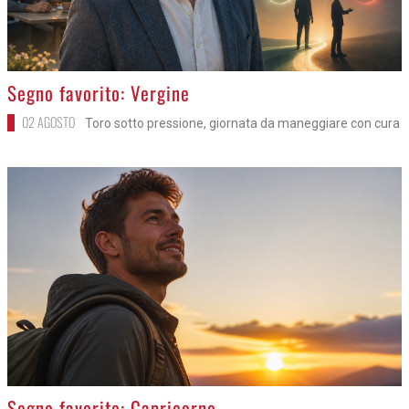
>
Segno favorito: Vergine
02 AGOSTO
Toro sotto pressione, giornata da maneggiare con cura
>
Segno favorito: Capricorno