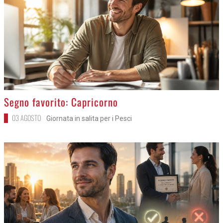
>
Segno favorito: Capricorno
03 AGOSTO
Giornata in salita per i Pesci