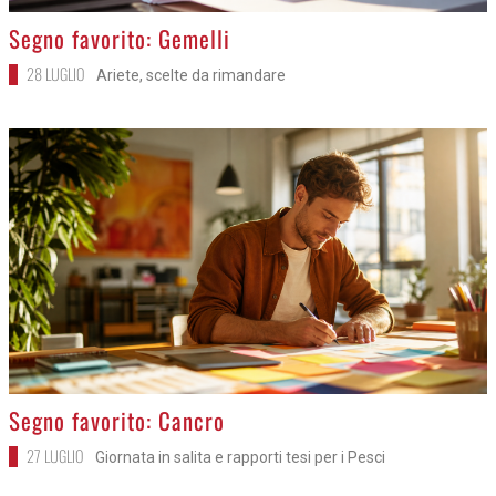
>
Segno favorito: Gemelli
28 LUGLIO
Ariete, scelte da rimandare
>
Segno favorito: Cancro
27 LUGLIO
Giornata in salita e rapporti tesi per i Pesci