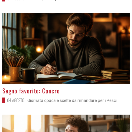
>
Segno favorito: Cancro
04 AGOSTO
Giornata opaca e scelte da rimandare per i Pesci