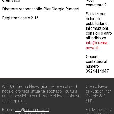
Cremasco
Vuoi
contattarci?
Direttore responsabile Pier Giorgio Ruggeri
Scrivici per
Registrazione n.2 16
richieste
pubblicitarie,
informazioni,
consigli o altro
all'indirizzo
info@crema-
news.it
Oppure
contattaci al
numero
3924414647
© 2026 Crema News, giornale telematico di
Crema News
notizie, cronaca, attualità, spettacoli, cultura
di Ruggeri Pier
con la possibilità per il lettore di intervenire su
Giorgio & C.
fatti e opinioni.
SNC
E-mail:
info@crema-news.it
Via Macello, 22