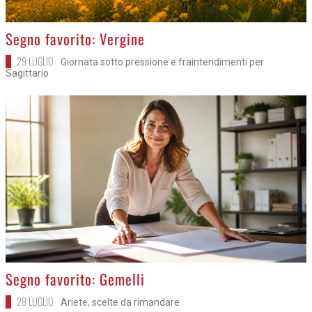
>
Segno favorito: Vergine
29 LUGLIO
Giornata sotto pressione e fraintendimenti per
Sagittario
>
Segno favorito: Gemelli
28 LUGLIO
Ariete, scelte da rimandare