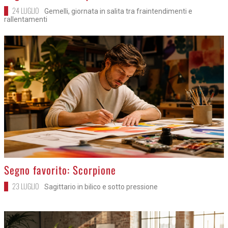
24 LUGLIO
Gemelli, giornata in salita tra fraintendimenti e
rallentamenti
>
Segno favorito: Scorpione
23 LUGLIO
Sagittario in bilico e sotto pressione