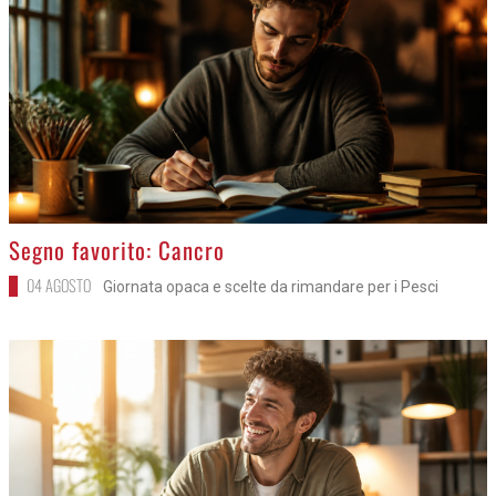
>
Segno favorito: Cancro
04 AGOSTO
Giornata opaca e scelte da rimandare per i Pesci