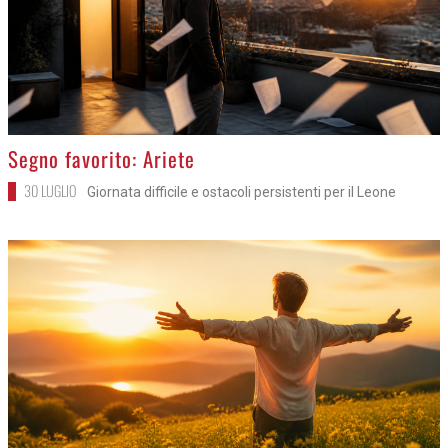
>
Segno favorito: Ariete
30 LUGLIO
Giornata difficile e ostacoli persistenti per il Leone