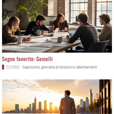
>
Segno favorito: Gemelli
22 LUGLIO
Capricorno, giornata di tensioni e rallentamenti