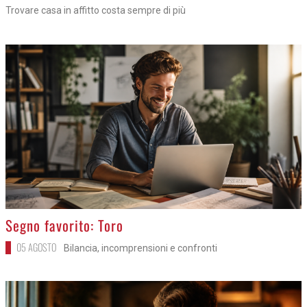
Trovare casa in affitto costa sempre di più
>
Segno favorito: Toro
05 AGOSTO
Bilancia, incomprensioni e confronti