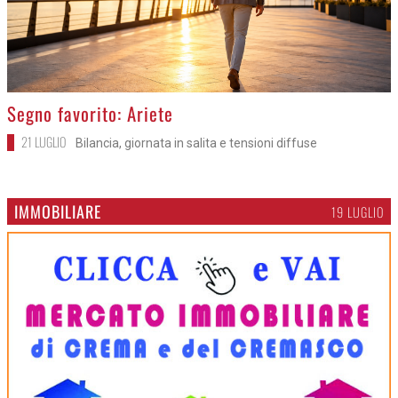
>
Segno favorito: Ariete
21 LUGLIO
Bilancia, giornata in salita e tensioni diffuse
IMMOBILIARE
19 LUGLIO