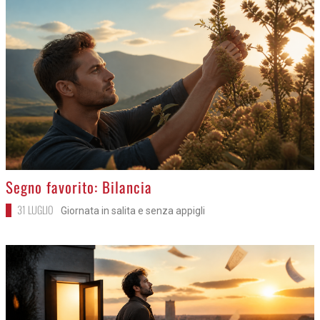
>
Segno favorito: Bilancia
31 LUGLIO
Giornata in salita e senza appigli