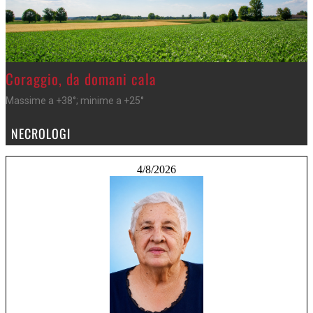
>
Coraggio, da domani cala
Massime a +38°; minime a +25°
NECROLOGI
4/8/2026