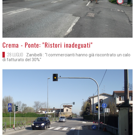
>
Crema - Ponte: "Ristori inadeguati"
28 LUGLIO
Zanibelli : "I commercianti hanno già riscontrato un calo
di fatturato del 30%"