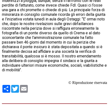
Indennizzi a pioggia, dunque, senza il raffronto con le reali
perdite di fatturato, come invece chiede FdI. Quasi ci fosse
una gara a chi promette o chiede di più. La principale forza di
minoranza in consiglio comunale ricorda gli errori della giunta
e l’iniziativa votata lunedì in aula degli Ostaggi: “E’ ormai noto
che, dopo le nostre rivelazioni sulle gravi dèfaillances
riscontrate nella perizia dove si raffigura erroneamente la
fotografia di un ponte diverso da quello di Crema e al dato
sconcertante che l’amministrazione comunale ha fatto
passare ben 46 giorni dal momento in cui la perizia che
dichiarava il ponte insicuro è stata depositata a quando si è
finalmente decisa ad affidare a una società la verifica di
transitabilità, qualcosa si è mosso. Il nostro emendamento
alla delibera di consiglio impegna il sindaco e la giunta a
individuare ulteriori misure economiche, sociali, viabilistiche e
di mobilità”.
© Riproduzione riservata
Condividi
Twitter
Email