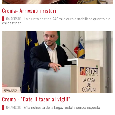
>
Crema- Arrivano i ristori
04 AGOSTO
La giunta destina 240mila euro e stabilisce quanto e a
chi destinarli
>
Crema - "Date il taser ai vigili"
04 AGOSTO
E' la richiesta della Lega, restata senza risposta