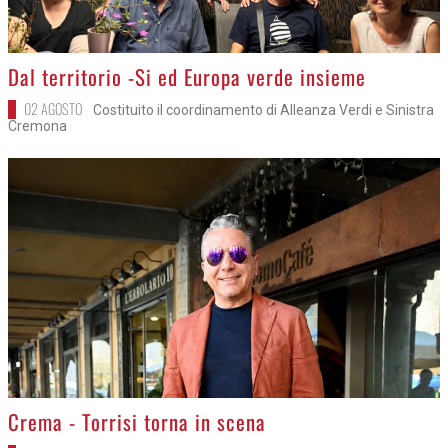
>
Dal territorio -Si ed Europa verde insieme
02 AGOSTO
Costituito il coordinamento di Alleanza Verdi e Sinistra
Cremona
>
Crema - Torrisi torna in scena