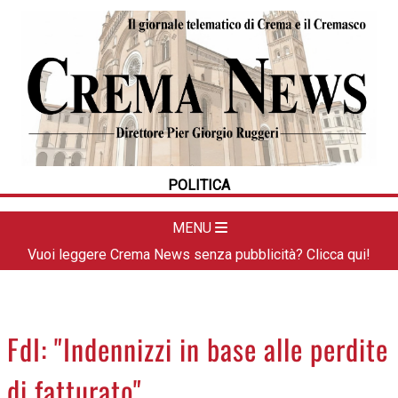
HOME
CRONACA
POLITICA
LA FOTO
METEO
POLITICA
DAL TERRITORIO
CULTURA
MENU
SPORT
Vuoi leggere Crema News senza pubblicità? Clicca qui!
APPUNTAMENTI
CREMASCO
OROSCOPO
FdI: "Indennizzi in base alle perdite
LA PIAZZA
di fatturato"
ANIMALI