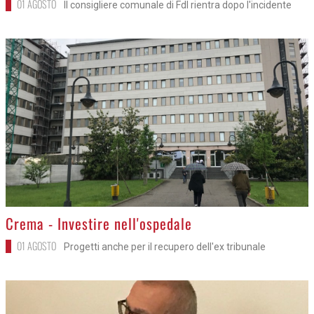
01 AGOSTO
Il consigliere comunale di FdI rientra dopo l'incidente
>
Crema - Investire nell'ospedale
01 AGOSTO
Progetti anche per il recupero dell'ex tribunale