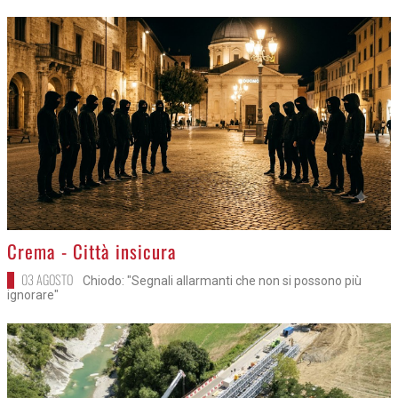
>
Crema - Città insicura
03 AGOSTO
Chiodo: "Segnali allarmanti che non si possono più
ignorare"