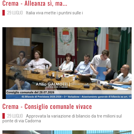
Crema - Alleanza sì, ma...
29 LUGLIO
Italia viva mette i puntini sulle i
>
Crema - Consiglio comunale vivace
29 LUGLIO
Approvata la variazione di bilancio da tre milioni sul
ponte di via Cadorna