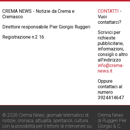
CREMA NEWS - Notizie da Crema e
CONTATTI
-
Cremasco
Vuoi
contattarci?
Direttore responsabile Pier Giorgio Ruggeri
Scrivici per
Registrazione n.2 16
richieste
pubblicitarie,
informazioni,
consigli o altro
all'indirizzo
info@crema-
news.it
Oppure
contattaci al
numero
3924414647
© 2026 Crema News, giornale telematico di
Crema News
notizie, cronaca, attualità, spettacoli, cultura
di Ruggeri Pier
con la possibilità per il lettore di intervenire su
Giorgio & C.