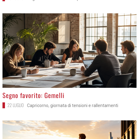
>
Segno favorito: Gemelli
22 LUGLIO
Capricorno, giornata di tensioni e rallentamenti