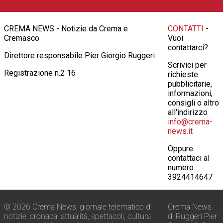
CREMA NEWS - Notizie da Crema e
CONTATTI
-
Cremasco
Vuoi
contattarci?
Direttore responsabile Pier Giorgio Ruggeri
Scrivici per
Registrazione n.2 16
richieste
pubblicitarie,
informazioni,
consigli o altro
all'indirizzo
info@crema-
news.it
Oppure
contattaci al
numero
3924414647
© 2026 Crema News, giornale telematico di
Crema News
notizie, cronaca, attualità, spettacoli, cultura
di Ruggeri Pier