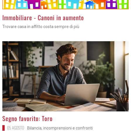
>
Immobiliare - Canoni in aumento
Trovare casa in affitto costa sempre di più
>
Segno favorito: Toro
05 AGOSTO
Bilancia, incomprensioni e confronti