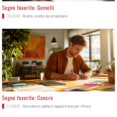
>
Segno favorito: Gemelli
28 LUGLIO
Ariete, scelte da rimandare
>
Segno favorito: Cancro
27 LUGLIO
Giornata in salita e rapporti tesi per i Pesci