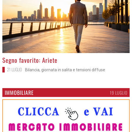
>
Segno favorito: Ariete
21 LUGLIO
Bilancia, giornata in salita e tensioni diffuse
IMMOBILIARE
19 LUGLIO