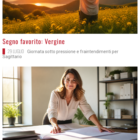
>
Segno favorito: Vergine
29 LUGLIO
Giornata sotto pressione e fraintendimenti per
Sagittario