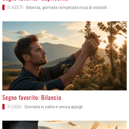
01 AGOSTO
Bilancia, giornata complicata ricca di ostacoli
>
Segno favorito: Bilancia
31 LUGLIO
Giornata in salita e senza appigli