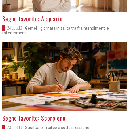
>
Segno favorito: Acquario
24 LUGLIO
Gemelli, giornata in salita tra fraintendimenti e
rallentamenti
>
Segno favorito: Scorpione
23 LUGLIO
Sagittario in bilico e sotto pressione