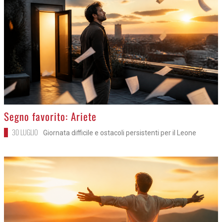
>
Segno favorito: Ariete
30 LUGLIO
Giornata difficile e ostacoli persistenti per il Leone