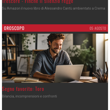
Trescore - Finché il silenzio regge
Su Amazon il nuovo libro di Alessandro Cantù ambientato a Crema
OROSCOPO
05 AGOSTO
>
Segno favorito: Toro
Bilancia, incomprensioni e confronti