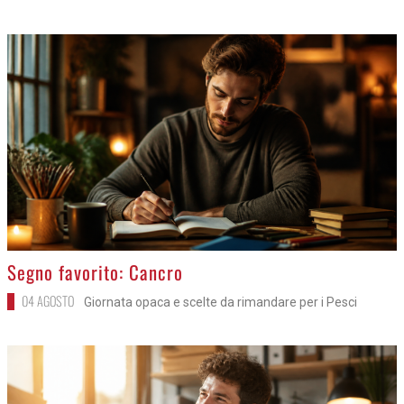
>
Segno favorito: Cancro
04 AGOSTO
Giornata opaca e scelte da rimandare per i Pesci