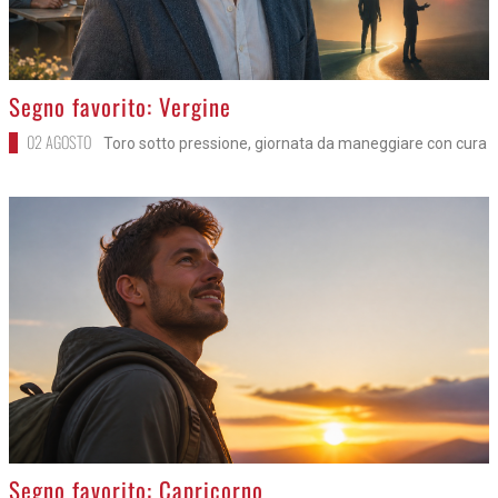
>
Segno favorito: Vergine
02 AGOSTO
Toro sotto pressione, giornata da maneggiare con cura
>
Segno favorito: Capricorno