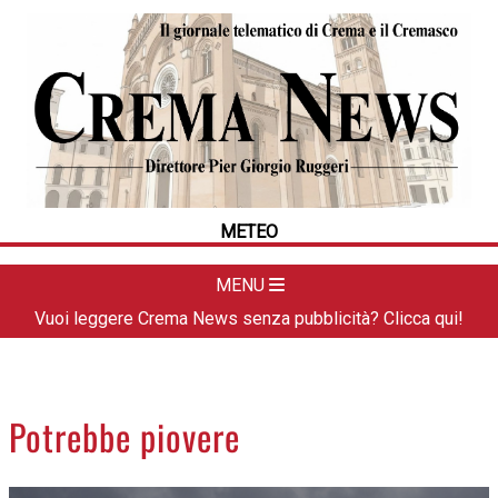
HOME
CRONACA
POLITICA
LA FOTO
METEO
METEO
DAL TERRITORIO
CULTURA
MENU
SPORT
Vuoi leggere Crema News senza pubblicità? Clicca qui!
APPUNTAMENTI
CREMASCO
OROSCOPO
Potrebbe piovere
LA PIAZZA
ANIMALI