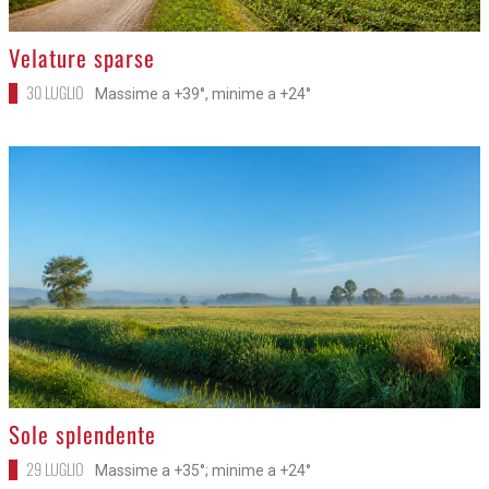
>
Velature sparse
30 LUGLIO
Massime a +39°, minime a +24°
>
Sole splendente
29 LUGLIO
Massime a +35°; minime a +24°