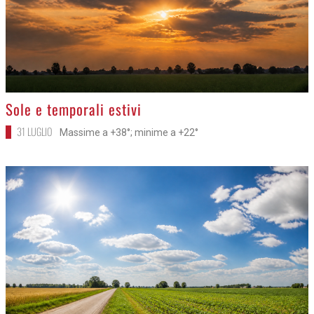
>
Sole e temporali estivi
31 LUGLIO
Massime a +38°; minime a +22°