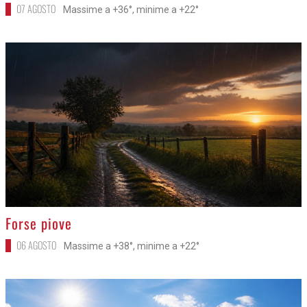
07 AGOSTO
Massime a +36°, minime a +22°
>
Forse piove
06 AGOSTO
Massime a +38°, minime a +22°