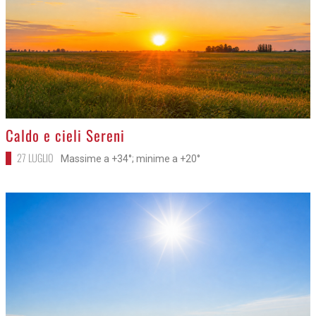
>
Caldo e cieli Sereni
27 LUGLIO
Massime a +34°; minime a +20°