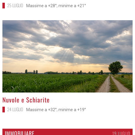
25 LUGLIO
Massime a +28°; minime a +21°
>
Nuvole e Schiarite
24 LUGLIO
Massime a +32°; minime a +19°
IMMOBILIARE
19 LUGLIO