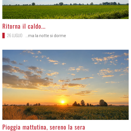
>
Ritorna il caldo...
26 LUGLIO
...ma la notte si dorme
>
Pioggia mattutina, sereno la sera