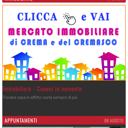
>
Immobiliare - Canoni in aumento
Trovare casa in affitto costa sempre di più
APPUNTAMENTI
06 AGOSTO