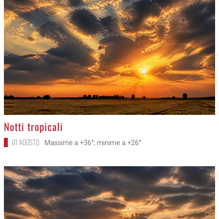
>
Notti tropicali
01 AGOSTO
Massime a +36°; minime a +26°