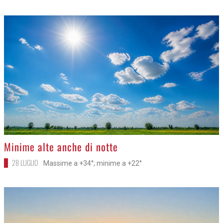
>
Minime alte anche di notte
28 LUGLIO
Massime a +34°; minime a +22°