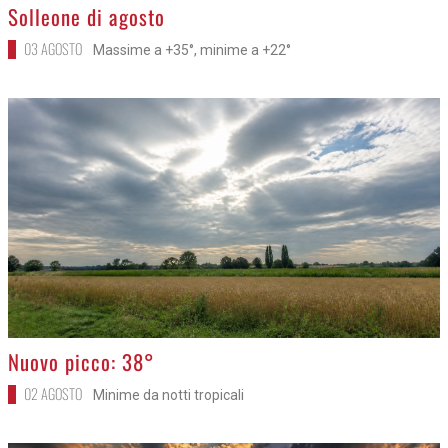
>
Solleone di agosto
03 AGOSTO
Massime a +35°, minime a +22°
>
Nuovo picco: 38°
02 AGOSTO
Minime da notti tropicali