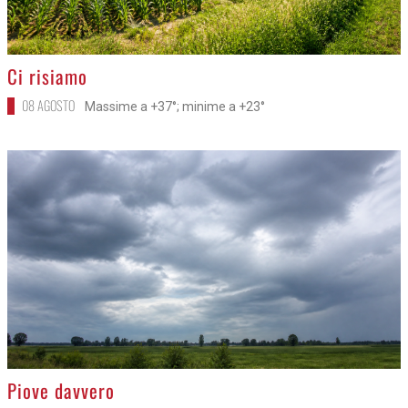
>
Ci risiamo
08 AGOSTO
Massime a +37°; minime a +23°
>
Piove davvero