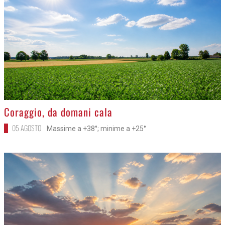
>
Coraggio, da domani cala
05 AGOSTO
Massime a +38°; minime a +25°