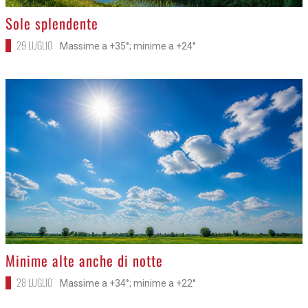
>
Sole splendente
29 LUGLIO
Massime a +35°; minime a +24°
>
Minime alte anche di notte
28 LUGLIO
Massime a +34°; minime a +22°