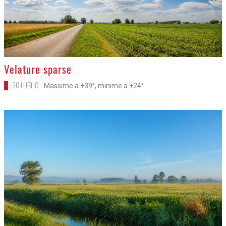
>
Velature sparse
30 LUGLIO
Massime a +39°, minime a +24°