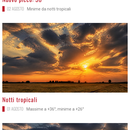
02 AGOSTO
Minime da notti tropicali
>
Notti tropicali
01 AGOSTO
Massime a +36°; minime a +26°