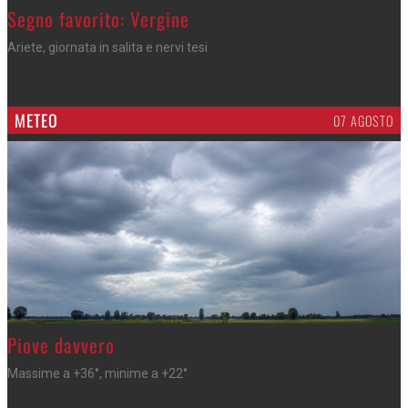
>
Segno favorito: Vergine
Ariete, giornata in salita e nervi tesi
METEO
07 AGOSTO
>
Piove davvero
Massime a +36°, minime a +22°