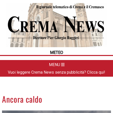
HOME
CRONACA
POLITICA
LA FOTO
METEO
METEO
DAL TERRITORIO
CULTURA
MENU
SPORT
Vuoi leggere Crema News senza pubblicità? Clicca qui!
APPUNTAMENTI
CREMASCO
OROSCOPO
Ancora caldo
LA PIAZZA
ANIMALI