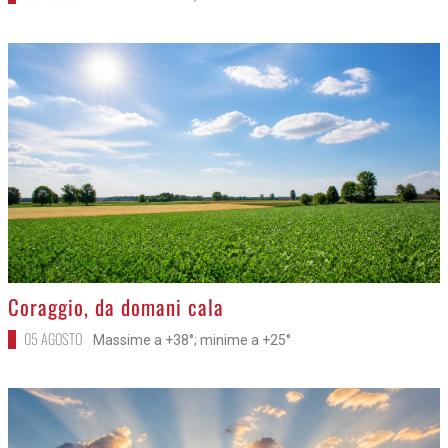
>
Coraggio, da domani cala
05 AGOSTO
Massime a +38°; minime a +25°