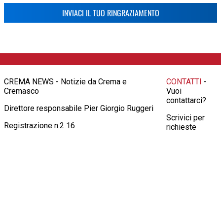
INVIACI IL TUO RINGRAZIAMENTO
CREMA NEWS - Notizie da Crema e
CONTATTI
-
Cremasco
Vuoi
contattarci?
Direttore responsabile Pier Giorgio Ruggeri
Scrivici per
Registrazione n.2 16
richieste
pubblicitarie,
informazioni,
consigli o altro
all'indirizzo
info@crema-
news.it
Oppure
contattaci al
numero