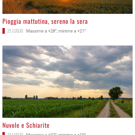
>
Pioggia mattutina, sereno la sera
25 LUGLIO
Massime a +28°; minime a +21°
>
Nuvole e Schiarite
24 LUGLIO
Massime a +32°; minime a +19°