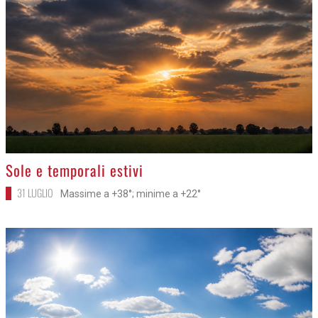
>
Sole e temporali estivi
31 LUGLIO
Massime a +38°; minime a +22°