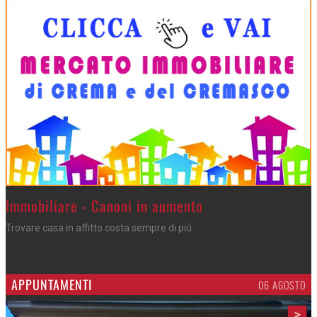
>
Immobiliare - Canoni in aumento
Trovare casa in affitto costa sempre di più
APPUNTAMENTI
06 AGOSTO
>