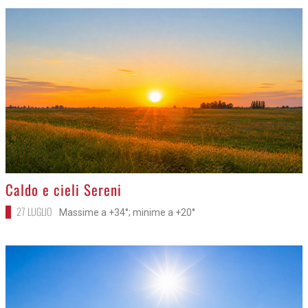
>
Caldo e cieli Sereni
27 LUGLIO
Massime a +34°; minime a +20°