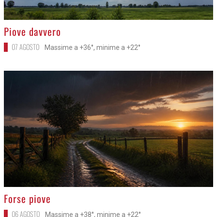
>
Piove davvero
07 AGOSTO
Massime a +36°, minime a +22°
>
Forse piove
06 AGOSTO
Massime a +38°, minime a +22°