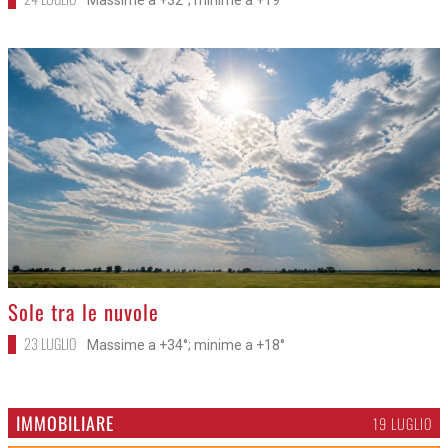
>
Sole tra le nuvole
23 LUGLIO
Massime a +34°; minime a +18°
IMMOBILIARE
19 LUGLIO