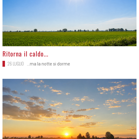
>
Ritorna il caldo...
26 LUGLIO
...ma la notte si dorme