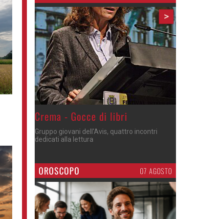
>
Crema - Gocce di libri
Gruppo giovani dell'Avis, quattro incontri
dedicati alla lettura
OROSCOPO
07 AGOSTO