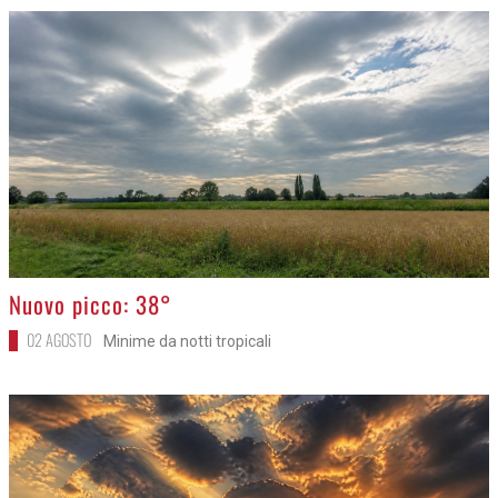
>
Nuovo picco: 38°
02 AGOSTO
Minime da notti tropicali