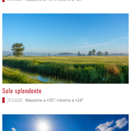
>
Sole splendente
29 LUGLIO
Massime a +35°; minime a +24°