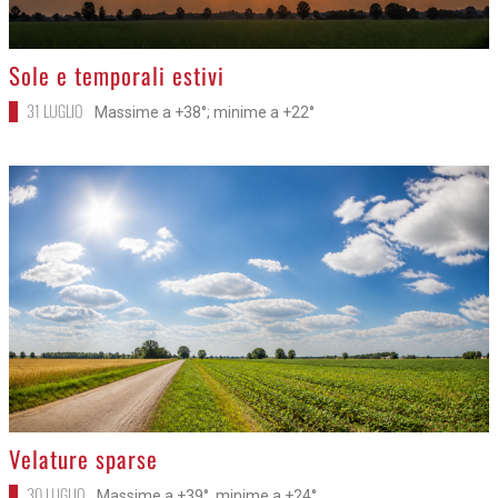
>
Sole e temporali estivi
31 LUGLIO
Massime a +38°; minime a +22°
>
Velature sparse
30 LUGLIO
Massime a +39°, minime a +24°