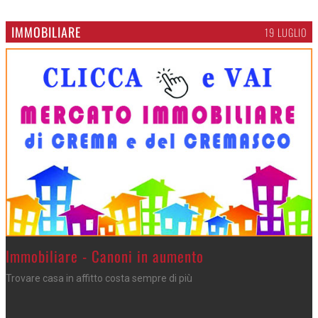
IMMOBILIARE
19 LUGLIO
>
Immobiliare - Canoni in aumento
Trovare casa in affitto costa sempre di più