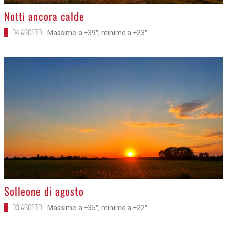
>
Notti ancora calde
04 AGOSTO
Massime a +39°; minime a +23°
>
Solleone di agosto
03 AGOSTO
Massime a +35°, minime a +22°