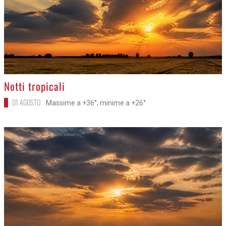
>
Notti tropicali
01 AGOSTO
Massime a +36°; minime a +26°