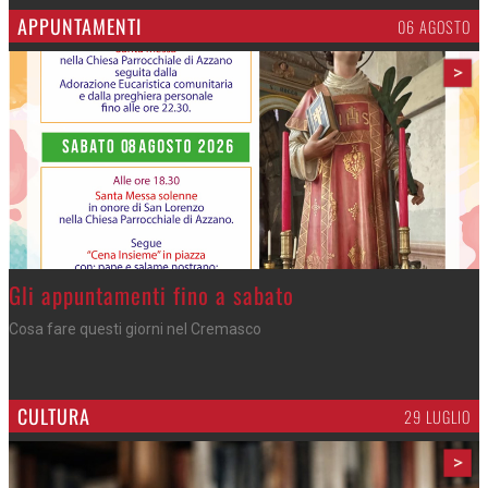
APPUNTAMENTI
06 AGOSTO
>
Casale Cremasco - Arriva il mago
Manumagic anima il quinto appuntamento di E... state in riva al Serio
CULTURA
29 LUGLIO
>