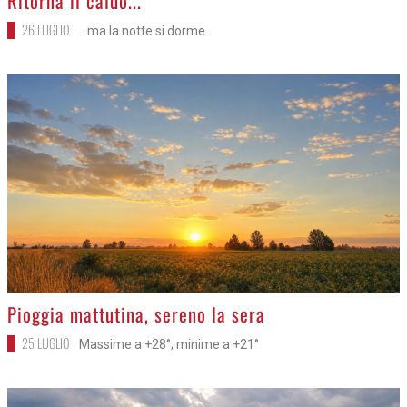
Ritorna il caldo...
26 LUGLIO
...ma la notte si dorme
>
Pioggia mattutina, sereno la sera
25 LUGLIO
Massime a +28°; minime a +21°