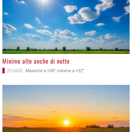
>
Minime alte anche di notte
28 LUGLIO
Massime a +34°; minime a +22°