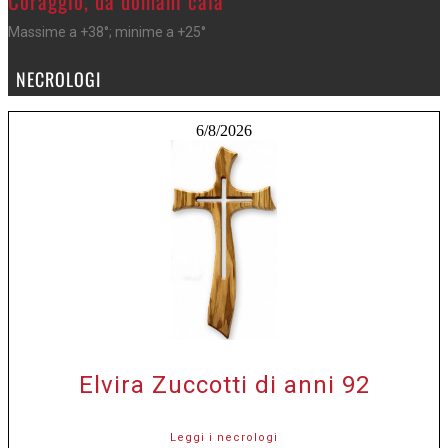
Coraggio, da domani cala
Massime a +38°; minime a +25°
NECROLOGI
6/8/2026
Elvira Zuccotti di anni 92
Leggi i necrologi