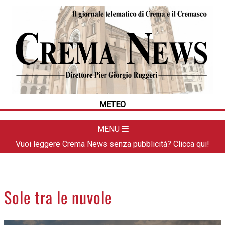
HOME
CRONACA
POLITICA
LA FOTO
METEO
METEO
DAL TERRITORIO
CULTURA
MENU
SPORT
Vuoi leggere Crema News senza pubblicità? Clicca qui!
APPUNTAMENTI
CREMASCO
OROSCOPO
Sole tra le nuvole
LA PIAZZA
ANIMALI