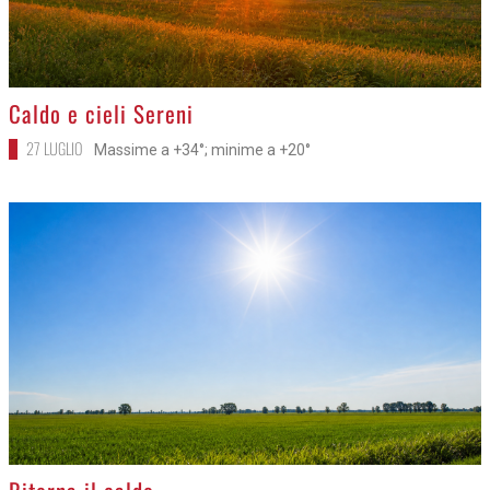
>
Caldo e cieli Sereni
27 LUGLIO
Massime a +34°; minime a +20°
>