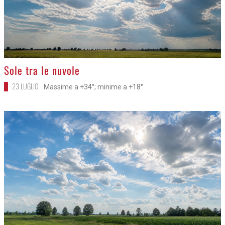
>
Sole tra le nuvole
23 LUGLIO
Massime a +34°; minime a +18°