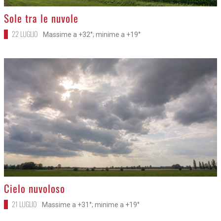
>
Sole tra le nuvole
22 LUGLIO
Massime a +32°; minime a +19°
>
Cielo nuvoloso
21 LUGLIO
Massime a +31°; minime a +19°