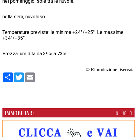
nel pomeriggio, sole tra le nuvole;
nella sera, nuvoloso.
Temperature previste: le minime +24°/+25°. Le massime
+34°/+35°.
Brezza, umidità da 39% a 73%.
© Riproduzione riservata
Condividi
Twitter
Email
IMMOBILIARE
19 LUGLIO