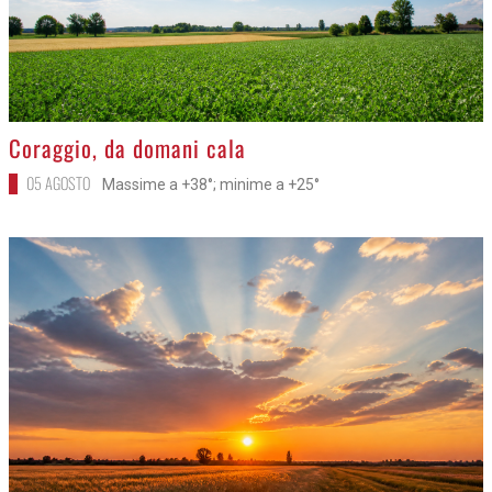
>
Coraggio, da domani cala
05 AGOSTO
Massime a +38°; minime a +25°