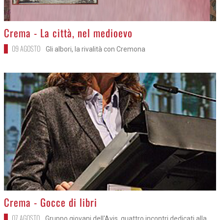
>
Crema - La città, nel medioevo
09 AGOSTO
Gli albori, la rivalità con Cremona
>
Crema - Gocce di libri
07 AGOSTO
Gruppo giovani dell'Avis, quattro incontri dedicati alla