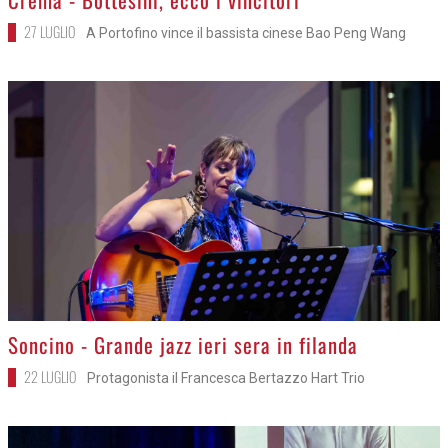
27 LUGLIO
A Portofino vince il bassista cinese Bao Peng Wang
>
Soncino - Grande jazz ieri sera in filanda
22 LUGLIO
Protagonista il Francesca Bertazzo Hart Trio