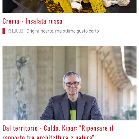
>
Crema - Insalata russa
13 LUGLIO
Origini incerte, ma ottimo gusto certo
>
Dal territorio - Caldo, Kipar: "Ripensare il
rapporto tra architettura e natura"