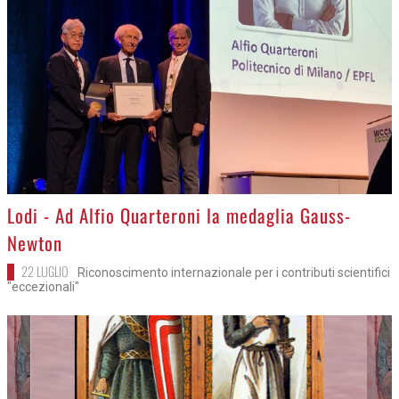
>
Lodi - Ad Alfio Quarteroni la medaglia Gauss-
Newton
22 LUGLIO
Riconoscimento internazionale per i contributi scientifici
"eccezionali"