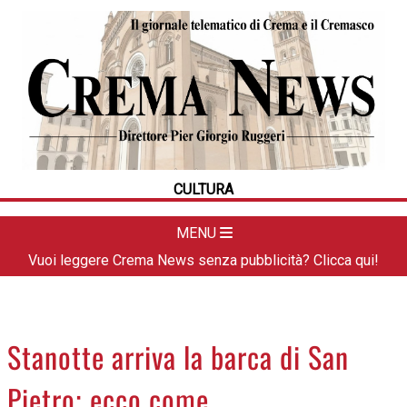
HOME
CRONACA
POLITICA
LA FOTO
METEO
CULTURA
DAL TERRITORIO
CULTURA
MENU
SPORT
Vuoi leggere Crema News senza pubblicità? Clicca qui!
APPUNTAMENTI
CREMASCO
OROSCOPO
Stanotte arriva la barca di San
LA PIAZZA
Pietro; ecco come
ANIMALI