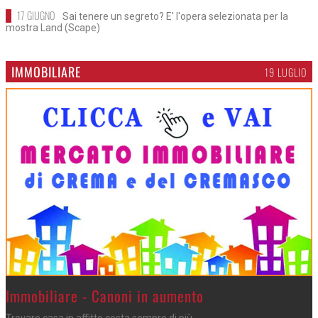
17 GIUGNO
Sai tenere un segreto? E' l'opera selezionata per la
mostra Land (Scape)
IMMOBILIARE
19 LUGLIO
>
Immobiliare - Canoni in aumento