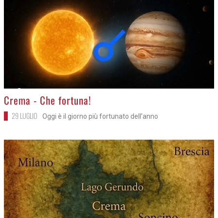
>
Crema - Che fortuna!
29 LUGLIO
Oggi è il giorno più fortunato dell’anno