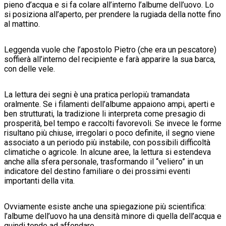
pieno d’acqua e si fa colare all’interno l’albume dell’uovo. Lo
si posiziona all’aperto, per prendere la rugiada della notte fino
al mattino.
Leggenda vuole che l’apostolo Pietro (che era un pescatore)
soffierà all’interno del recipiente e farà apparire la sua barca,
con delle vele.
La lettura dei segni è una pratica perlopiù tramandata
oralmente. Se i filamenti dell’albume appaiono ampi, aperti e
ben strutturati, la tradizione li interpreta come presagio di
prosperità, bel tempo e raccolti favorevoli. Se invece le forme
risultano più chiuse, irregolari o poco definite, il segno viene
associato a un periodo più instabile, con possibili difficoltà
climatiche o agricole. In alcune aree, la lettura si estendeva
anche alla sfera personale, trasformando il “veliero” in un
indicatore del destino familiare o dei prossimi eventi
importanti della vita.
Ovviamente esiste anche una spiegazione più scientifica:
l’albume dell’uovo ha una densità minore di quella dell’acqua e
quindi tende ad affondare.