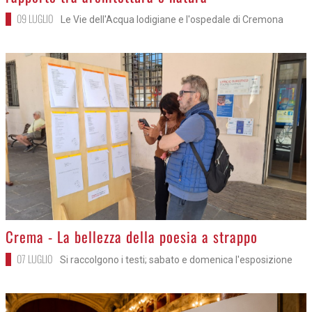
09 LUGLIO
Le Vie dell'Acqua lodigiane e l'ospedale di Cremona
>
Crema - La bellezza della poesia a strappo
07 LUGLIO
Si raccolgono i testi; sabato e domenica l'esposizione