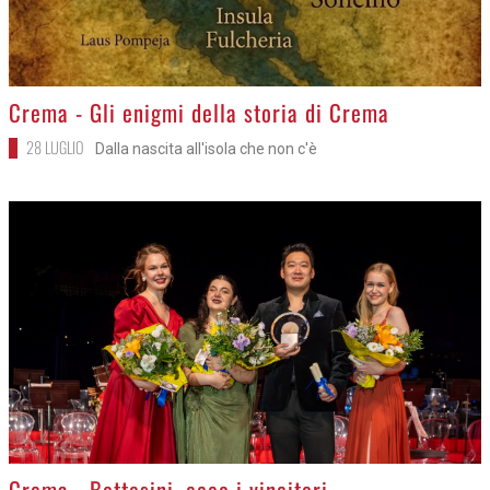
>
Crema - Gli enigmi della storia di Crema
28 LUGLIO
Dalla nascita all'isola che non c'è
>
Crema - Bottesini, ecco i vincitori