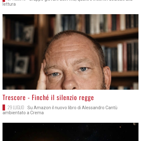
lettura
>
Trescore - Finché il silenzio regge
29 LUGLIO
Su Amazon il nuovo libro di Alessandro Cantù
ambientato a Crema