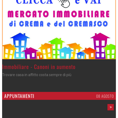
>
Immobiliare - Canoni in aumento
Trovare casa in affitto costa sempre di più
APPUNTAMENTI
08 AGOSTO
>