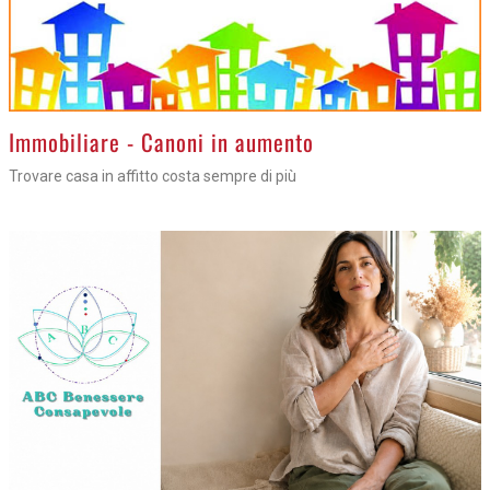
>
Immobiliare - Canoni in aumento
Trovare casa in affitto costa sempre di più