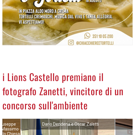
NECROLOGI
ACCEDI
i Lions Castello premiano il
fotografo Zanetti, vincitore di un
concorso sull'ambiente
Giuseppe
Dario Dendena e Oscar Zaletti
, Massimo
elo Chiesa e