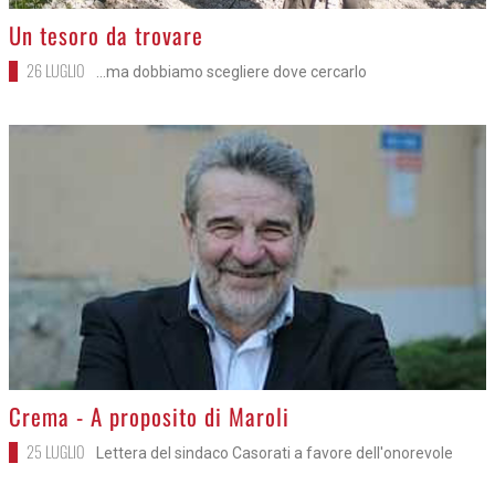
>
Un tesoro da trovare
26 LUGLIO
...ma dobbiamo scegliere dove cercarlo
>
Crema - A proposito di Maroli
25 LUGLIO
Lettera del sindaco Casorati a favore dell'onorevole