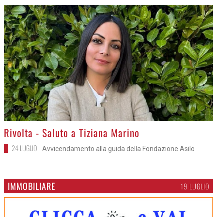
>
Rivolta - Saluto a Tiziana Marino
24 LUGLIO
Avvicendamento alla guida della Fondazione Asilo
IMMOBILIARE
19 LUGLIO