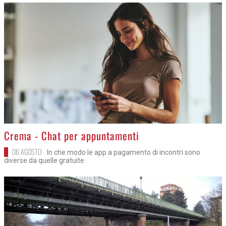
>
Crema - Chat per appuntamenti
06 AGOSTO
In che modo le app a pagamento di incontri sono
diverse da quelle gratuite