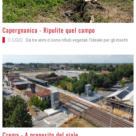
>
Capergnanica - Ripulite quel campo
31 LUGLIO
Da tre anni ci sono rifiuti vegetali: l'ideale per gli insetti
>
Crema - A proposito del viale