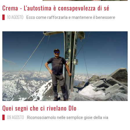
>
Crema - L'autostima è consapevolezza di sé
10 AGOSTO
Ecco come rafforzarla e mantenere il benessere
>
Quei segni che ci rivelano DIo
09 AGOSTO
Riconosciamolo nelle semplice gioie della via