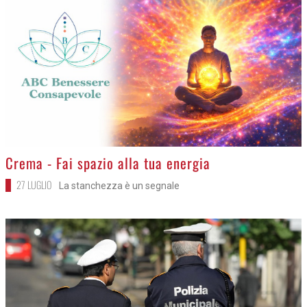
>
Crema - Fai spazio alla tua energia
27 LUGLIO
La stanchezza è un segnale