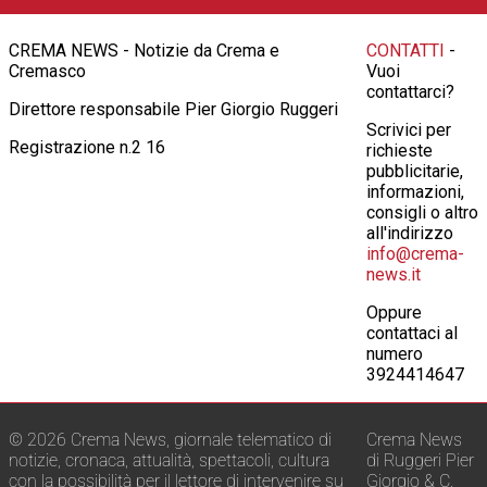
CREMA NEWS - Notizie da Crema e
CONTATTI
-
Cremasco
Vuoi
contattarci?
Direttore responsabile Pier Giorgio Ruggeri
Scrivici per
Registrazione n.2 16
richieste
pubblicitarie,
informazioni,
consigli o altro
all'indirizzo
info@crema-
news.it
Oppure
contattaci al
numero
3924414647
© 2026 Crema News, giornale telematico di
Crema News
notizie, cronaca, attualità, spettacoli, cultura
di Ruggeri Pier
con la possibilità per il lettore di intervenire su
Giorgio & C.