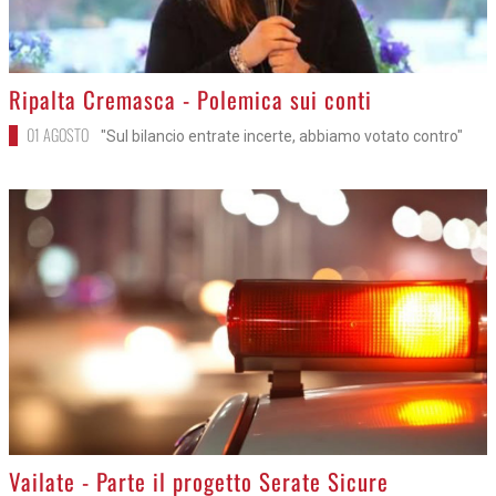
>
Ripalta Cremasca - Polemica sui conti
01 AGOSTO
"Sul bilancio entrate incerte, abbiamo votato contro"
>
Vailate - Parte il progetto Serate Sicure