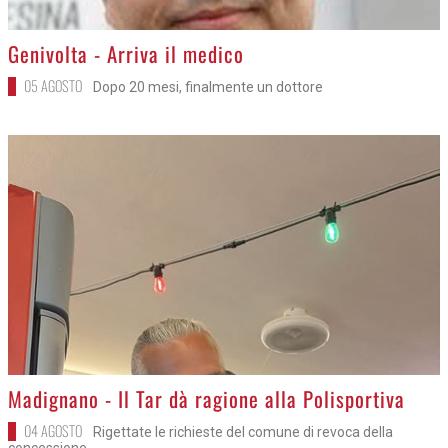
>
Genivolta - Arriva il medico
05 AGOSTO
Dopo 20 mesi, finalmente un dottore
>
Madignano - Il Tar dà ragione alla Polisportiva
04 AGOSTO
Rigettate le richieste del comune di revoca della
concessione