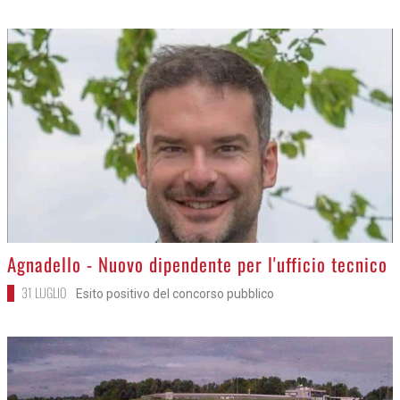
>
Agnadello - Nuovo dipendente per l'ufficio tecnico
31 LUGLIO
Esito positivo del concorso pubblico