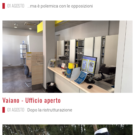
01 AGOSTO
...ma è polemica con le opposizioni
>
Vaiano - Ufficio aperto
01 AGOSTO
Dopo la ristrutturazione