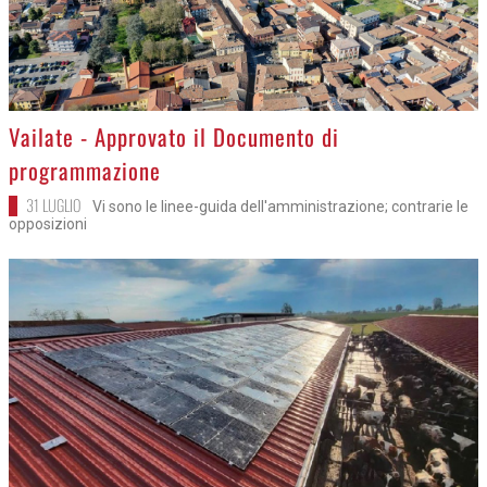
>
Vailate - Approvato il Documento di
programmazione
31 LUGLIO
Vi sono le linee-guida dell'amministrazione; contrarie le
opposizioni