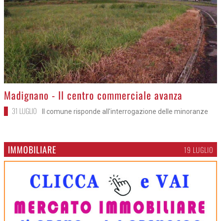
>
Madignano - Il centro commerciale avanza
31 LUGLIO
Il comune risponde all'interrogazione delle minoranze
IMMOBILIARE
19 LUGLIO