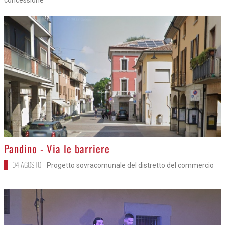
>
Pandino - Via le barriere
04 AGOSTO
Progetto sovracomunale del distretto del commercio