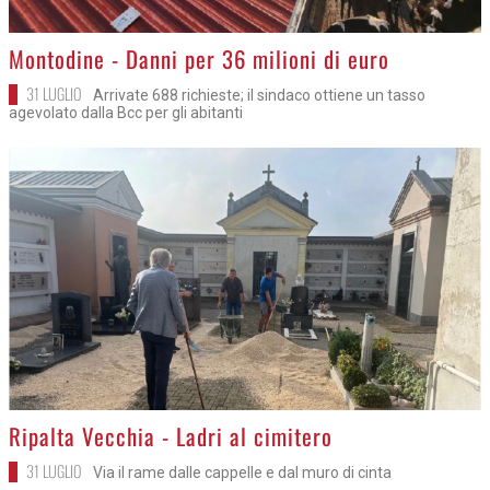
>
Montodine - Danni per 36 milioni di euro
31 LUGLIO
Arrivate 688 richieste; il sindaco ottiene un tasso
agevolato dalla Bcc per gli abitanti
>
Ripalta Vecchia - Ladri al cimitero
31 LUGLIO
Via il rame dalle cappelle e dal muro di cinta