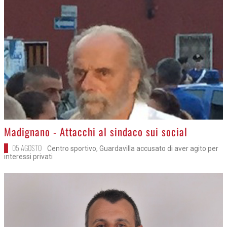
>
Madignano - Attacchi al sindaco sui social
05 AGOSTO
Centro sportivo, Guardavilla accusato di aver agito per
interessi privati