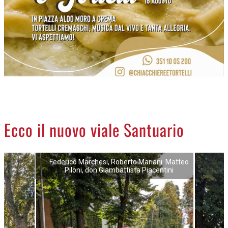
NECROLOGI
ACCEDI
Ecco il nuovo viale Santuario
Federico Marchesi, Roberto Mariani, Matteo
Piloni, don Giambattista Piacentini