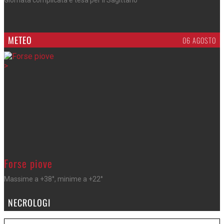
Giornata complicata e tesa per il Sagittario
METEO
06 AGOSTO
>
Forse piove
Massime a +38°, minime a +22°
NECROLOGI