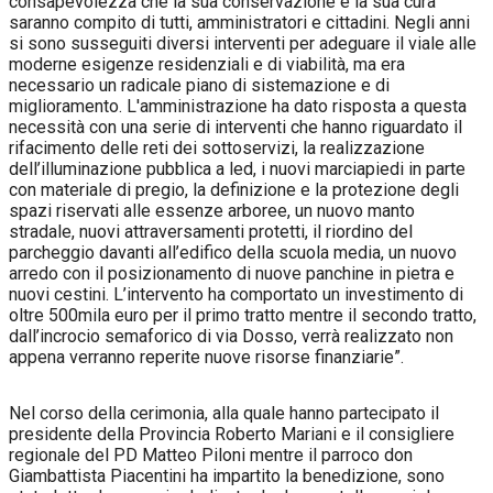
consapevolezza che la sua conservazione e la sua cura
saranno compito di tutti, amministratori e cittadini. Negli anni
si sono susseguiti diversi interventi per adeguare il viale alle
moderne esigenze residenziali e di viabilità, ma era
necessario un radicale piano di sistemazione e di
miglioramento. L'amministrazione ha dato risposta a questa
necessità con una serie di interventi che hanno riguardato il
rifacimento delle reti dei sottoservizi, la realizzazione
dell’illuminazione pubblica a led, i nuovi marciapiedi in parte
con materiale di pregio, la definizione e la protezione degli
spazi riservati alle essenze arboree, un nuovo manto
stradale, nuovi attraversamenti protetti, il riordino del
parcheggio davanti all’edifico della scuola media, un nuovo
arredo con il posizionamento di nuove panchine in pietra e
nuovi cestini. L’intervento ha comportato un investimento di
oltre 500mila euro per il primo tratto mentre il secondo tratto,
dall’incrocio semaforico di via Dosso, verrà realizzato non
appena verranno reperite nuove risorse finanziarie”.
Nel corso della cerimonia, alla quale hanno partecipato il
presidente della Provincia Roberto Mariani e il consigliere
regionale del PD Matteo Piloni mentre il parroco don
Giambattista Piacentini ha impartito la benedizione, sono