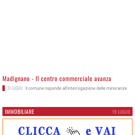
>
Madignano - Il centro commerciale avanza
31 LUGLIO
Il comune risponde all'interrogazione delle minoranze
IMMOBILIARE
19 LUGLIO