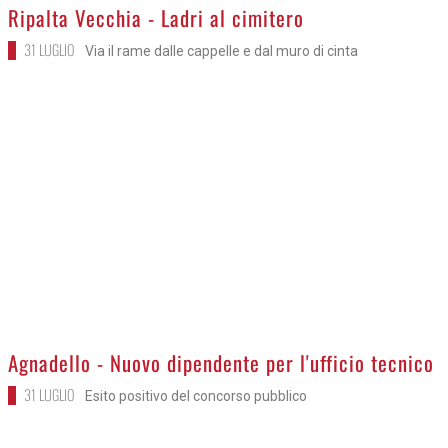
>
Ripalta Vecchia - Ladri al cimitero
31 LUGLIO
Via il rame dalle cappelle e dal muro di cinta
>
Agnadello - Nuovo dipendente per l'ufficio tecnico
31 LUGLIO
Esito positivo del concorso pubblico