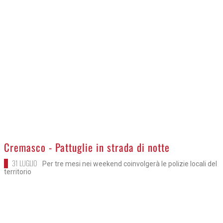
>
Cremasco - Pattuglie in strada di notte
31 LUGLIO
Per tre mesi nei weekend coinvolgerà le polizie locali del
territorio