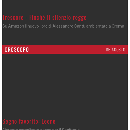
Trescore - Finché il silenzio regge
Su Amazon il nuovo libro di Alessandro Cantù ambientato a Crema
OROSCOPO
06 AGOSTO
>
Segno favorito: Leone