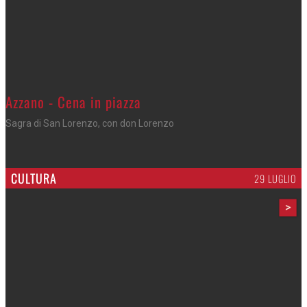
Gli appuntamenti fino a sabato
Cosa fare questi giorni nel Cremasco
CULTURA
29 LUGLIO
>