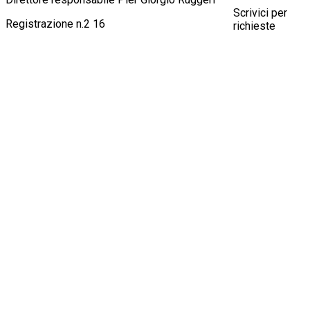
Scrivici per
Registrazione n.2 16
richieste
pubblicitarie,
informazioni,
consigli o altro
all'indirizzo
info@crema-
news.it
Oppure
contattaci al
numero
3924414647
© 2026 Crema News, giornale telematico di
Crema News
notizie, cronaca, attualità, spettacoli, cultura
di Ruggeri Pier
con la possibilità per il lettore di intervenire su
Giorgio & C.
fatti e opinioni.
SNC
E-mail:
info@crema-news.it
Via Macello, 22
Telefono:
392 441 46 47
26013 Crema
Pubblicità locale:
392 441 46 47
-
P.IVA: