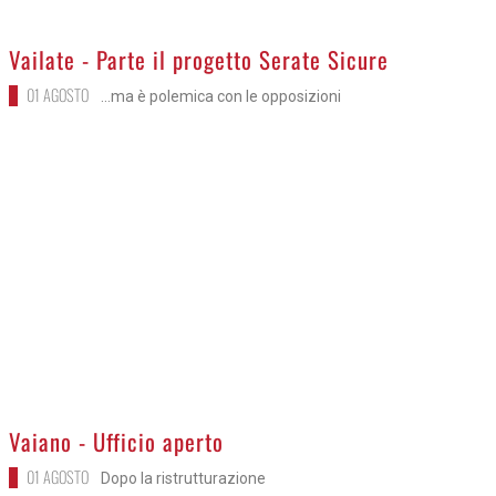
>
Vailate - Parte il progetto Serate Sicure
01 AGOSTO
...ma è polemica con le opposizioni
>
Vaiano - Ufficio aperto
01 AGOSTO
Dopo la ristrutturazione