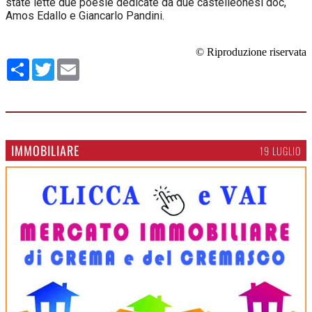
state lette due poesie dedicate da due castelleonesi doc,
Amos Edallo e Giancarlo Pandini.
© Riproduzione riservata
Condividi
Twitter
Email
IMMOBILIARE
19 LUGLIO