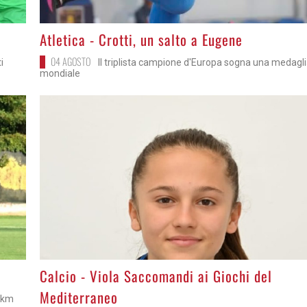
>
Atletica - Crotti, un salto a Eugene
04 AGOSTO
i
Il triplista campione d'Europa sogna una medagl
mondiale
>
Calcio - Viola Saccomandi ai Giochi del
Mediterraneo
0 km