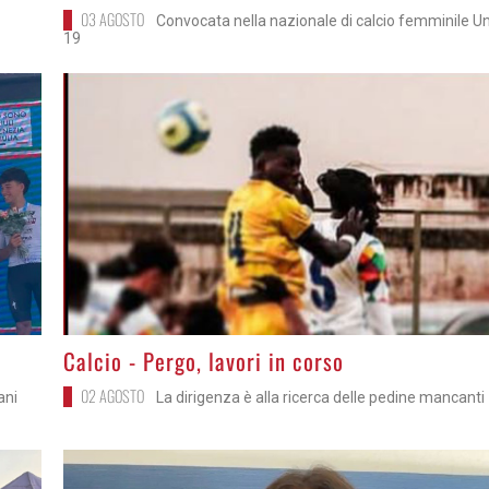
03 AGOSTO
Convocata nella nazionale di calcio femminile U
19
>
Calcio - Pergo, lavori in corso
02 AGOSTO
ani
La dirigenza è alla ricerca delle pedine mancanti