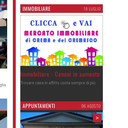
IMMOBILIARE
19 LUGLIO
Immobiliare - Canoni in aumento
Trovare casa in affitto costa sempre di più
glia
APPUNTAMENTI
06 AGOSTO
>