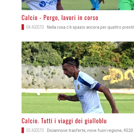
>
Calcio - Pergo, lavori in corso
04 AGOSTO
Nella rosa c'è spazio ancora per quattro prestit
>
Calcio. Tutti i viaggi dei gialloblu
03 AGOSTO
Diciannove trasferte, nove fuori regione, 452