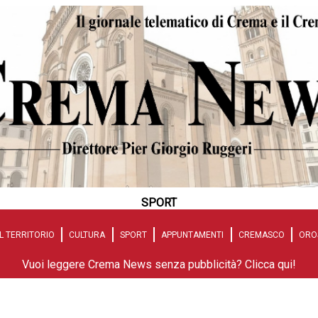
SPORT
L TERRITORIO
CULTURA
SPORT
APPUNTAMENTI
CREMASCO
ORO
Vuoi leggere Crema News senza pubblicità? Clicca qui!