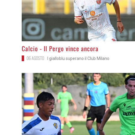
>
Calcio - Il Pergo vince ancora
06 AGOSTO
I gialloblu superano il Club Milano