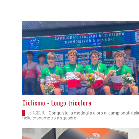
>
Ciclismo - Longo tricolore
03 AGOSTO
Conquista la medaglia d'oro ai campionati itali
nella cronometro a squadre