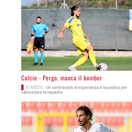
>
Calcio - Pergo, manca il bomber
07 AGOSTO
Un centravanti di esperienza è la pedina per
valorizzare la squadra