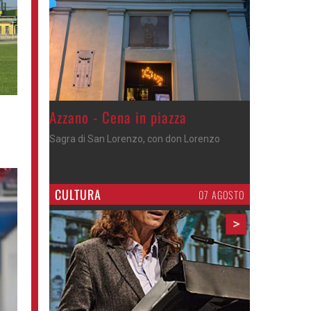
Gli appuntamenti fino a sabato
Cosa fare questi giorni nel Cremasco
CULTURA
07 AGOSTO
>