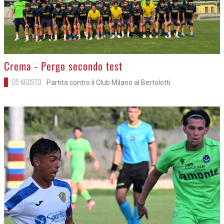
>
Crema - Pergo secondo test
05 AGOSTO
Partita contro il Club Milano al Bertolotti