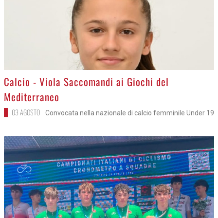
>
Calcio - Viola Saccomandi ai Giochi del
Mediterraneo
03 AGOSTO
Convocata nella nazionale di calcio femminile Under 19