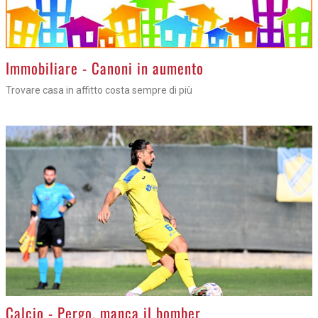
>
Immobiliare - Canoni in aumento
Trovare casa in affitto costa sempre di più
>
Calcio - Pergo, manca il bomber