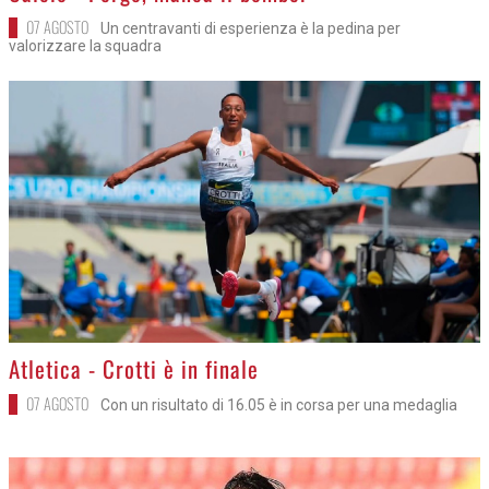
07 AGOSTO
Un centravanti di esperienza è la pedina per
valorizzare la squadra
>
Atletica - Crotti è in finale
07 AGOSTO
Con un risultato di 16.05 è in corsa per una medaglia