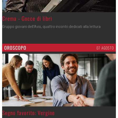
Crema - Gocce di libri
Gruppo giovani dell'Avis, quattro incontri dedicati alla lettura
OROSCOPO
07 AGOSTO
>
Segno favorito: Vergine