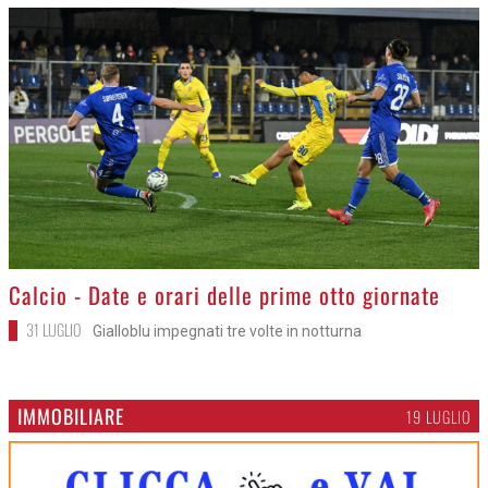
>
Calcio - Date e orari delle prime otto giornate
31 LUGLIO
Gialloblu impegnati tre volte in notturna
IMMOBILIARE
19 LUGLIO