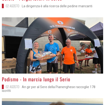
02 AGOSTO
La dirigenza è alla ricerca delle pedine mancanti
>
Podismo - In marcia lungo il Serio
02 AGOSTO
An gir per al Sere della Pianenghese raccoglie 178
iscritti