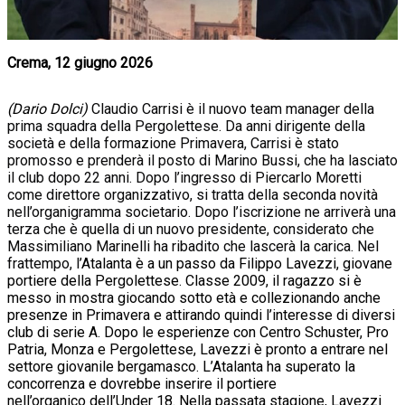
Crema, 12 giugno 2026
(Dario Dolci)
Claudio Carrisi è il nuovo team manager della
prima squadra della Pergolettese. Da anni dirigente della
società e della formazione Primavera, Carrisi è stato
promosso e prenderà il posto di Marino Bussi, che ha lasciato
il club dopo 22 anni. Dopo l’ingresso di Piercarlo Moretti
come direttore organizzativo, si tratta della seconda novità
nell’organigramma societario. Dopo l’iscrizione ne arriverà una
terza che è quella di un nuovo presidente, considerato che
Massimiliano Marinelli ha ribadito che lascerà la carica. Nel
frattempo, l
’Atalanta è a un passo da Filippo Lavezzi, giovane
portiere della Pergolettese. Classe 2009, il ragazzo si è
messo in mostra giocando sotto età e collezionando anche
presenze in Primavera e attirando quindi l’interesse di diversi
club di serie A. Dopo le esperienze con Centro Schuster, Pro
Patria, Monza e Pergolettese, Lavezzi è pronto a entrare nel
settore giovanile bergamasco. L’Atalanta ha superato la
concorrenza e dovrebbe inserire il portiere
nell’organico dell’Under 18. Nella passata stagione, Lavezzi