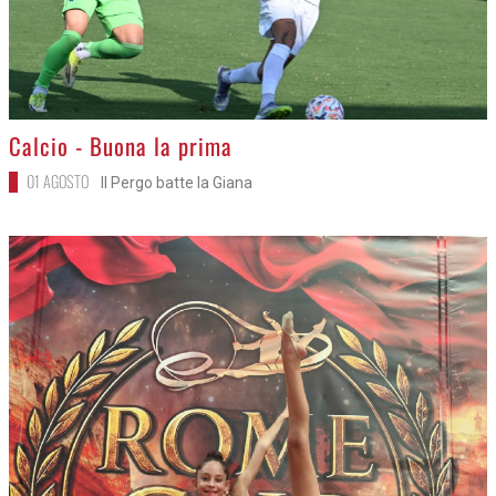
>
Calcio - Buona la prima
01 AGOSTO
Il Pergo batte la Giana