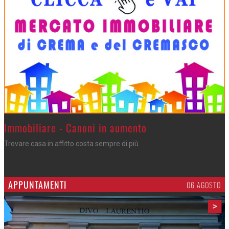
>
Immobiliare - Canoni in aumento
Trovare casa in affitto costa sempre di più
APPUNTAMENTI
06 AGOSTO
>