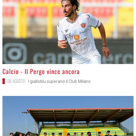
>
Calcio - Il Pergo vince ancora
06 AGOSTO
I gialloblu superano il Club Milano