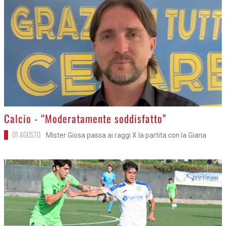
>
Calcio - “Moderatamente soddisfatto”
01 AGOSTO
Mister Giosa passa ai raggi X la partita con la Giana