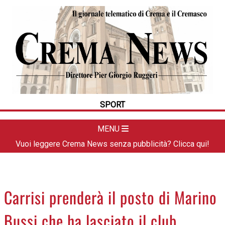
HOME
CRONACA
POLITICA
LA FOTO
METEO
SPORT
DAL TERRITORIO
CULTURA
MENU
SPORT
Vuoi leggere Crema News senza pubblicità? Clicca qui!
APPUNTAMENTI
CREMASCO
OROSCOPO
Carrisi prenderà il posto di Marino
LA PIAZZA
Bussi che ha lasciato il club
ANIMALI