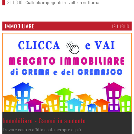
31 LUGLIO
Gialloblu impegnati tre volte in notturna
IMMOBILIARE
19 LUGLIO
>
Immobiliare - Canoni in aumento
Trovare casa in affitto costa sempre di più