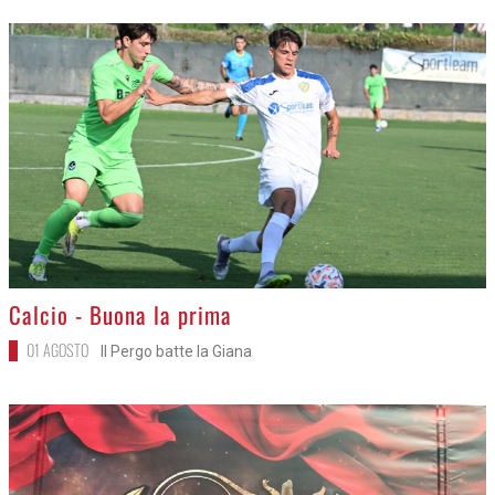
>
Calcio - Buona la prima
01 AGOSTO
Il Pergo batte la Giana