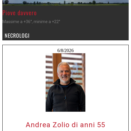
>
Piove davvero
Massime a +36°, minime a +22°
NECROLOGI
6/8/2026
Andrea Zolio di anni 55