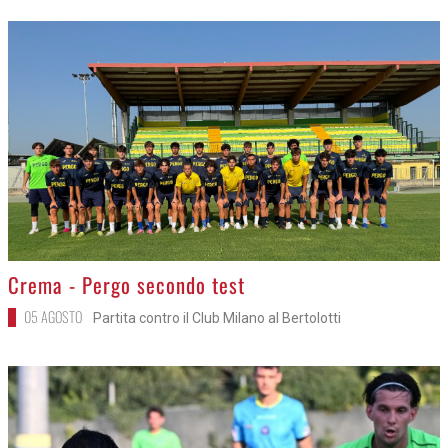
>
Crema - Pergo secondo test
05 AGOSTO
Partita contro il Club Milano al Bertolotti