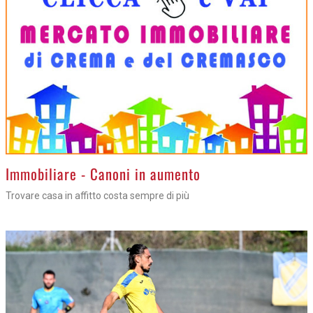
>
Immobiliare - Canoni in aumento
Trovare casa in affitto costa sempre di più