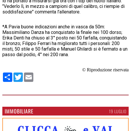
lo ha portato a misurarsi già ora con i top del nuoto italiano.
"Vederlo lì, in mezzo a campioni di quel calibro, ci riempie di
soddisfazione" commenta l’allenatore.
*A Pavia buone indicazioni anche in vasca da 50m:
Massimiliano Danza ha conquistato la finale nei 100 dorso;
Erika Denti ha chiuso al 3° posto nei 50 farfalla, conquistando
il bronzo; Filippo Ferrari ha migliorato tutti i personali: 200
misti, 50 stile e 50 farfalla e Manuel Ghilardi si è fermato a un
passo dal podio, 4° nei 200 rana.
© Riproduzione riservata
Condividi
Twitter
Email
IMMOBILIARE
19 LUGLIO