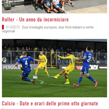
>
Roller - Un anno da incorniciare
01 AGOSTO
Due medaglie europee, due titoli italiani e sette
regionali
>
Calcio - Date e orari delle prime otto giornate