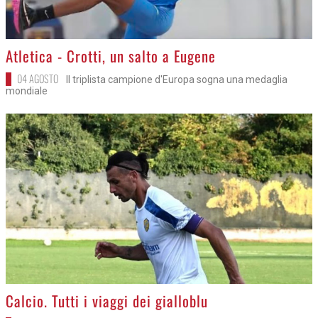
>
Atletica - Crotti, un salto a Eugene
04 AGOSTO
Il triplista campione d'Europa sogna una medaglia
mondiale
>
Calcio. Tutti i viaggi dei gialloblu