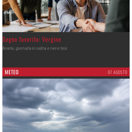
>
Segno favorito: Vergine
Ariete, giornata in salita e nervi tesi
METEO
07 AGOSTO