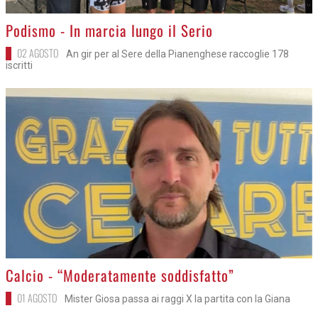
>
Podismo - In marcia lungo il Serio
02 AGOSTO
An gir per al Sere della Pianenghese raccoglie 178
iscritti
>
Calcio - “Moderatamente soddisfatto”
01 AGOSTO
Mister Giosa passa ai raggi X la partita con la Giana