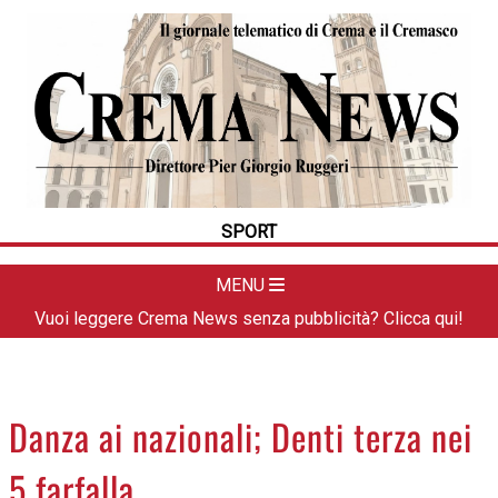
HOME
CRONACA
POLITICA
LA FOTO
METEO
SPORT
DAL TERRITORIO
CULTURA
MENU
SPORT
Vuoi leggere Crema News senza pubblicità? Clicca qui!
APPUNTAMENTI
CREMASCO
OROSCOPO
Danza ai nazionali; Denti terza nei
LA PIAZZA
5 farfalla
ANIMALI