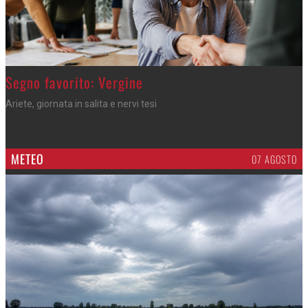
>
Segno favorito: Vergine
Ariete, giornata in salita e nervi tesi
METEO
07 AGOSTO