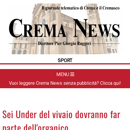
HOME
CRONACA
POLITICA
LA FOTO
METEO
SPORT
DAL TERRITORIO
CULTURA
MENU
SPORT
Vuoi leggere Crema News senza pubblicità? Clicca qui!
APPUNTAMENTI
CREMASCO
OROSCOPO
Sei Under del vivaio dovranno far
LA PIAZZA
parte dell'organico
ANIMALI