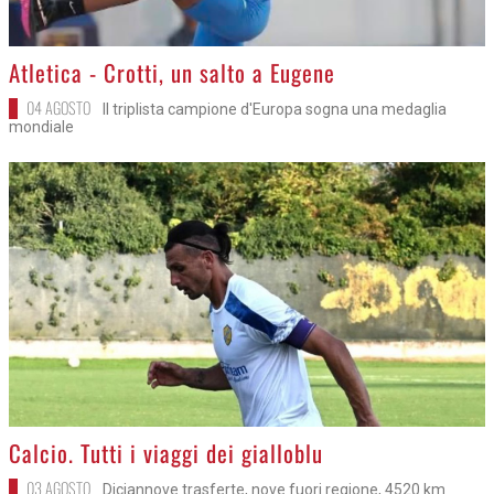
>
Atletica - Crotti, un salto a Eugene
04 AGOSTO
Il triplista campione d'Europa sogna una medaglia
mondiale
>
Calcio. Tutti i viaggi dei gialloblu
03 AGOSTO
Diciannove trasferte, nove fuori regione, 4520 km