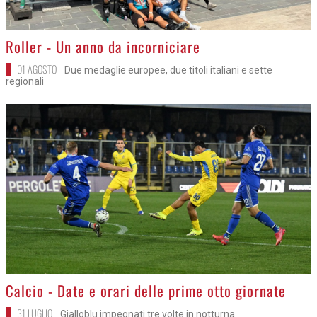
>
Roller - Un anno da incorniciare
01 AGOSTO
Due medaglie europee, due titoli italiani e sette
regionali
>
Calcio - Date e orari delle prime otto giornate
31 LUGLIO
Gialloblu impegnati tre volte in notturna