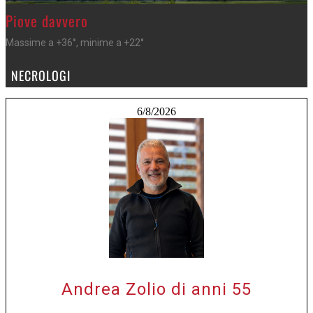
>
Piove davvero
Massime a +36°, minime a +22°
NECROLOGI
6/8/2026
Andrea Zolio di anni 55