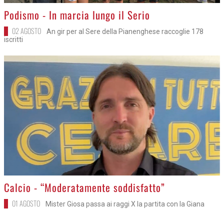
>
Podismo - In marcia lungo il Serio
02 AGOSTO
An gir per al Sere della Pianenghese raccoglie 178
iscritti
>
Calcio - “Moderatamente soddisfatto”
01 AGOSTO
Mister Giosa passa ai raggi X la partita con la Giana