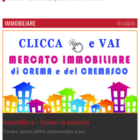
IMMOBILIARE
19 LUGLIO
>
Immobiliare - Canoni in aumento
Trovare casa in affitto costa sempre di più