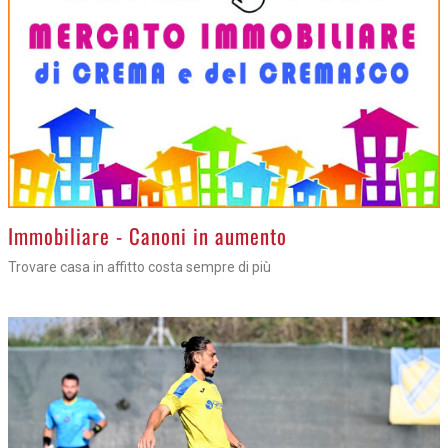
>
Immobiliare - Canoni in aumento
Trovare casa in affitto costa sempre di più