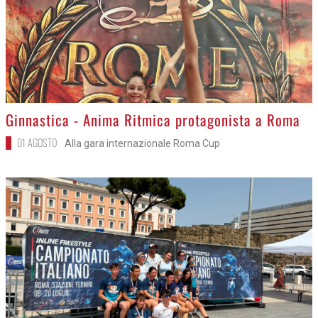
>
Ginnastica - Anima Ritmica protagonista a Roma
01 AGOSTO
Alla gara internazionale Roma Cup