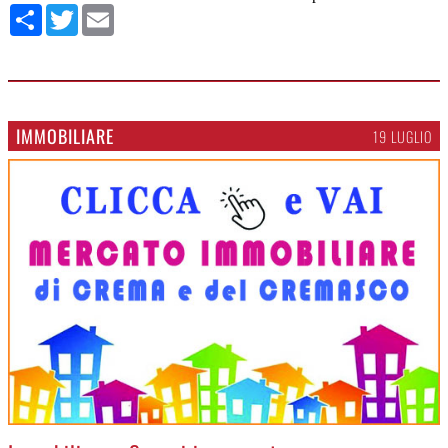
Condividi
Twitter
Email
IMMOBILIARE
19 LUGLIO
>