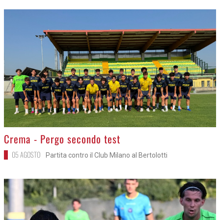
>
Crema - Pergo secondo test
05 AGOSTO
Partita contro il Club Milano al Bertolotti