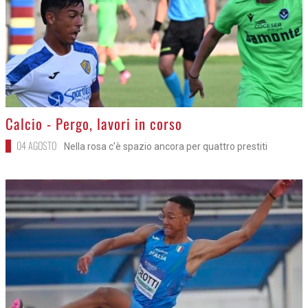
>
Calcio - Pergo, lavori in corso
04 AGOSTO
Nella rosa c'è spazio ancora per quattro prestiti