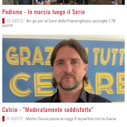
>
Podismo - In marcia lungo il Serio
02 AGOSTO
An gir per al Sere della Pianenghese raccoglie 178
iscritti
>
Calcio - “Moderatamente soddisfatto”
01 AGOSTO
Mister Giosa passa ai raggi X la partita con la Giana