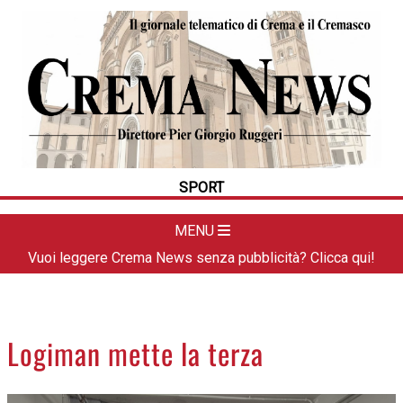
HOME
CRONACA
POLITICA
LA FOTO
METEO
SPORT
DAL TERRITORIO
CULTURA
MENU
SPORT
Vuoi leggere Crema News senza pubblicità? Clicca qui!
APPUNTAMENTI
CREMASCO
OROSCOPO
Logiman mette la terza
LA PIAZZA
ANIMALI