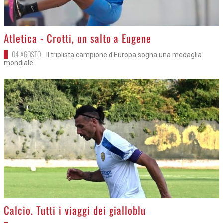
>
Atletica - Crotti, un salto a Eugene
04 AGOSTO
Il triplista campione d'Europa sogna una medaglia
mondiale
>
Calcio. Tutti i viaggi dei gialloblu