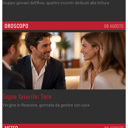
Gruppo giovani dell'Avis, quattro incontri dedicati alla lettura
OROSCOPO
08 AGOSTO
>
Segno favorito: Toro
Vergine in flessione, giornata da gestire con cura