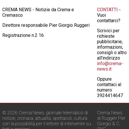
CREMA NEWS - Notizie da Crema e
CONTATTI
-
Cremasco
Vuoi
contattarci?
Direttore responsabile Pier Giorgio Ruggeri
Scrivici per
Registrazione n.2 16
richieste
pubblicitarie,
informazioni,
consigli o altro
all'indirizzo
info@crema-
news.it
Oppure
contattaci al
numero
3924414647
© 2026 Crema News, giornale telematico di
Crema News
notizie, cronaca, attualità, spettacoli, cultura
di Ruggeri Pier
con la possibilità per il lettore di intervenire su
Giorgio & C.