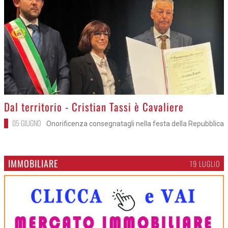
>
Dal territorio - Cristian Tassi è Cavaliere
05 GIUGNO
Onorificenza consegnatagli nella festa della Repubblica
IMMOBILIARE
19 LUGLIO