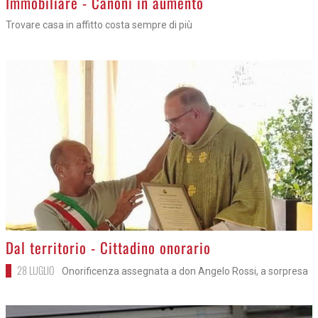
Immobiliare - Canoni in aumento
Trovare casa in affitto costa sempre di più
>
Dal territorio - Cittadino onorario
28 LUGLIO
Onorificenza assegnata a don Angelo Rossi, a sorpresa