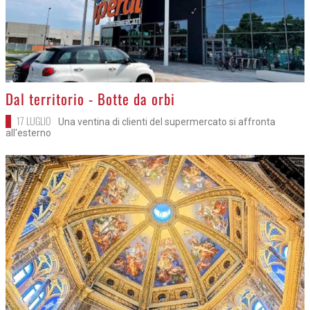
>
Dal territorio - Botte da orbi
17 LUGLIO
Una ventina di clienti del supermercato si affronta
all'esterno