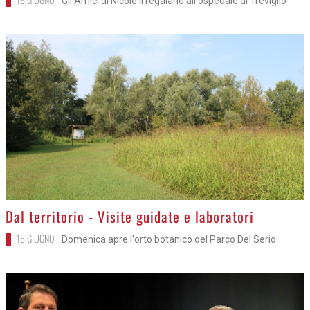
Gli Amici di Nicole li regalano all'ospedale di Trevlglio
>
Dal territorio - Visite guidate e laboratori
18 GIUGNO
Domenica apre l'orto botanico del Parco Del Serio