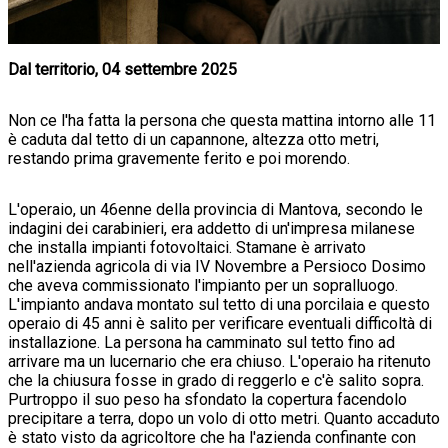
Dal territorio, 04 settembre 2025
Non ce l'ha fatta la persona che questa mattina intorno alle 11
è caduta dal tetto di un capannone, altezza otto metri,
restando prima gravemente ferito e poi morendo.
L'operaio, un 46enne della provincia di Mantova, secondo le
indagini dei carabinieri, era addetto di un'impresa milanese
che installa impianti fotovoltaici. Stamane è arrivato
nell'azienda agricola di via IV Novembre a Persioco Dosimo
che aveva commissionato l'impianto per un sopralluogo.
L'impianto andava montato sul tetto di una porcilaia e questo
operaio di 45 anni è salito per verificare eventuali difficoltà di
installazione. La persona ha camminato sul tetto fino ad
arrivare ma un lucernario che era chiuso. L'operaio ha ritenuto
che la chiusura fosse in grado di reggerlo e c'è salito sopra.
Purtroppo il suo peso ha sfondato la copertura facendolo
precipitare a terra, dopo un volo di otto metri. Quanto accaduto
è stato visto da agricoltore che ha l'azienda confinante con