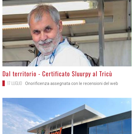
>
Dal territorio - Certificato Sluurpy al Tricù
17 LUGLIO
Onorificenza assegnata con le recensioni del web