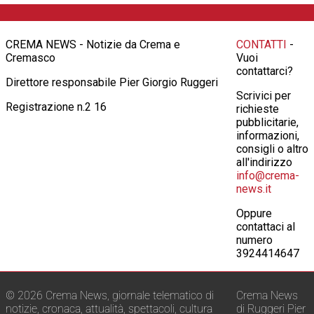
CREMA NEWS - Notizie da Crema e
CONTATTI
-
Cremasco
Vuoi
contattarci?
Direttore responsabile Pier Giorgio Ruggeri
Scrivici per
Registrazione n.2 16
richieste
pubblicitarie,
informazioni,
consigli o altro
all'indirizzo
info@crema-
news.it
Oppure
contattaci al
numero
3924414647
© 2026 Crema News, giornale telematico di
Crema News
notizie, cronaca, attualità, spettacoli, cultura
di Ruggeri Pier