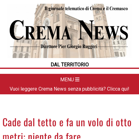
HOME
CRONACA
POLITICA
LA FOTO
METEO
DAL TERRITORIO
DAL TERRITORIO
CULTURA
MENU
SPORT
Vuoi leggere Crema News senza pubblicità? Clicca qui!
APPUNTAMENTI
CREMASCO
OROSCOPO
Cade dal tetto e fa un volo di otto
LA PIAZZA
metri: niente da fare
ANIMALI