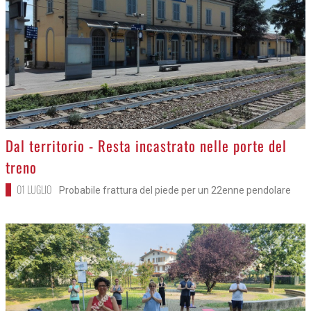
>
Dal territorio - Resta incastrato nelle porte del
treno
01 LUGLIO
Probabile frattura del piede per un 22enne pendolare