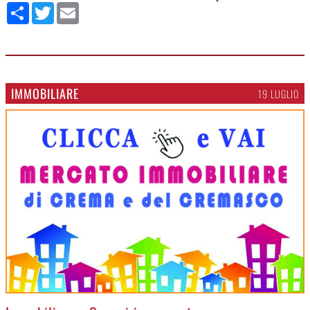
Condividi
Twitter
Email
IMMOBILIARE
19 LUGLIO
>