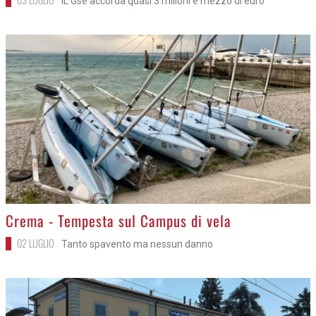
IL Gse accorda quasi 3 milioni e mezzo di euro
>
Crema - Tempesta sul Campus di vela
02 LUGLIO
Tanto spavento ma nessun danno