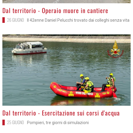
>
Dal territorio - Operaio muore in cantiere
26 GIUGNO
Il 42enne Daniel Pelucchi trovato dai colleghi senza vita
>
Dal territorio - Esercitazione sui corsi d'acqua
25 GIUGNO
Pompieri, tre giorni di simulazioni