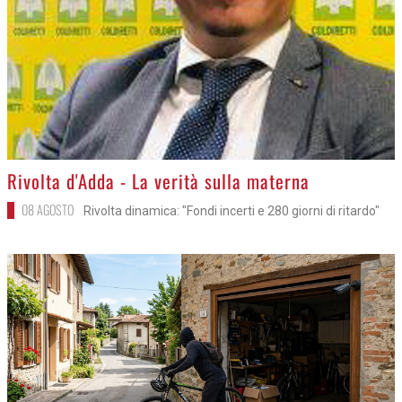
>
Rivolta d'Adda - La verità sulla materna
08 AGOSTO
Rivolta dinamica: "Fondi incerti e 280 giorni di ritardo"