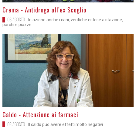
>
Crema - Antidroga all’ex Scoglio
08 AGOSTO
In azione anche i cani, verifiche estese a stazione,
parchi e piazze
>
Caldo - Attenzione ai farmaci
08 AGOSTO
Il caldo può avere effetti molto negativi