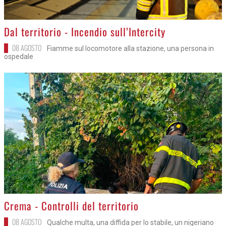
>
Dal territorio - Incendio sull’Intercity
08 AGOSTO
Fiamme sul locomotore alla stazione, una persona in
ospedale
>
Crema - Controlli del territorio
08 AGOSTO
Qualche multa, una diffida per lo stabile, un nigeriano