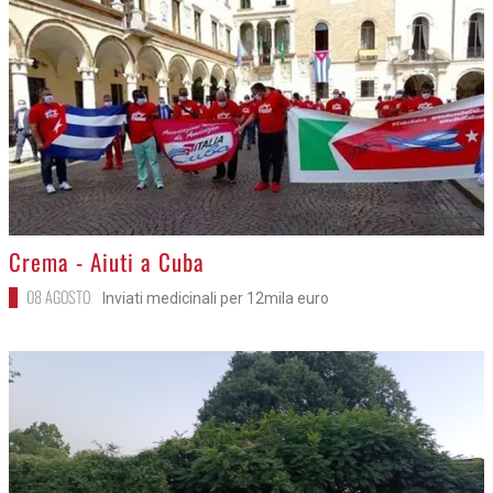
>
Crema - Aiuti a Cuba
08 AGOSTO
Inviati medicinali per 12mila euro