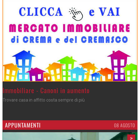
>
Immobiliare - Canoni in aumento
Trovare casa in affitto costa sempre di più
APPUNTAMENTI
06 AGOSTO
>