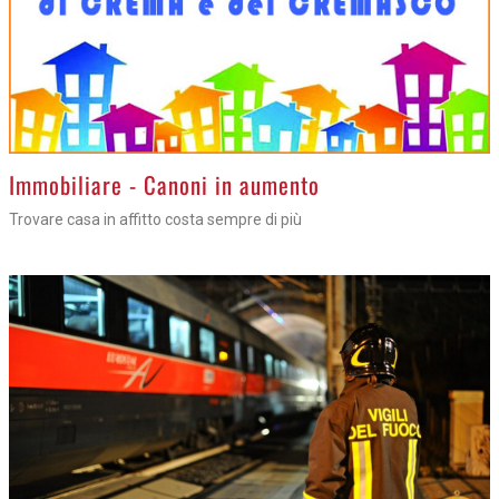
>
Immobiliare - Canoni in aumento
Trovare casa in affitto costa sempre di più