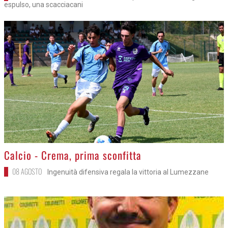
espulso, una scacciacani
>
Calcio - Crema, prima sconfitta
08 AGOSTO
Ingenuità difensiva regala la vittoria al Lumezzane