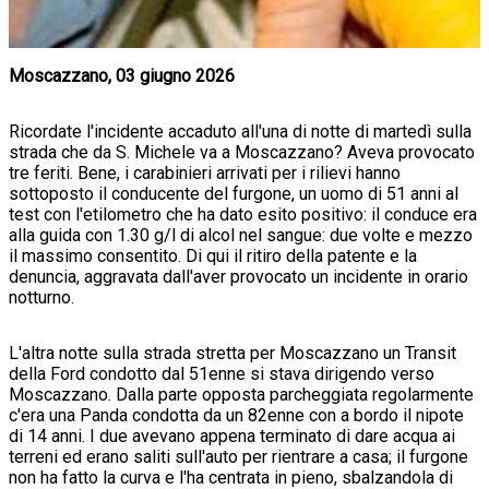
Moscazzano, 03 giugno 2026
Ricordate l'incidente accaduto all'una di notte di martedì sulla
strada che da S. Michele va a Moscazzano? Aveva provocato
tre feriti. Bene, i carabinieri arrivati per i rilievi hanno
sottoposto il conducente del furgone, un uomo di 51 anni al
test con l'etilometro che ha dato esito positivo: il conduce era
alla guida con 1.30 g/l di alcol nel sangue: due volte e mezzo
il massimo consentito. Di qui il ritiro della patente e la
denuncia, aggravata dall'aver provocato un incidente in orario
notturno.
L'altra notte sulla strada stretta per Moscazzano un Transit
della Ford condotto dal 51enne si stava dirigendo verso
Moscazzano. Dalla parte opposta parcheggiata regolarmente
c'era una Panda condotta da un 82enne con a bordo il nipote
di 14 anni. I due avevano appena terminato di dare acqua ai
terreni ed erano saliti sull'auto per rientrare a casa; il furgone
non ha fatto la curva e l'ha centrata in pieno, sbalzandola di