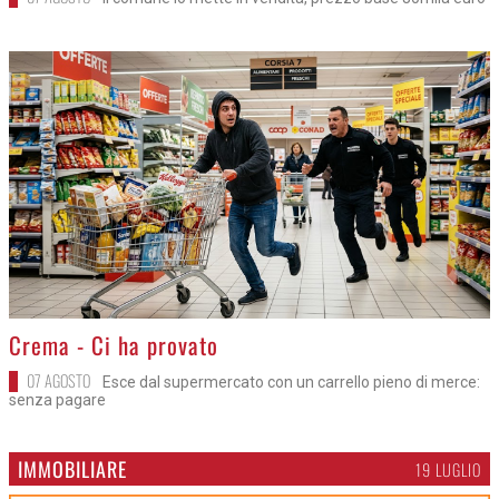
>
Crema - Ci ha provato
07 AGOSTO
Esce dal supermercato con un carrello pieno di merce:
senza pagare
IMMOBILIARE
19 LUGLIO