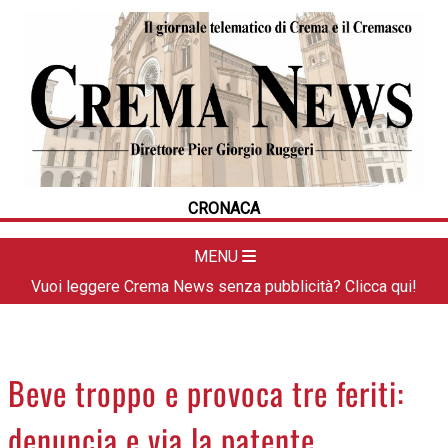
HOME
CRONACA
POLITICA
LA FOTO
METEO
CRONACA
DAL TERRITORIO
CULTURA
MENU
SPORT
Vuoi leggere Crema News senza pubblicità? Clicca qui!
APPUNTAMENTI
CREMASCO
OROSCOPO
Beve troppo e provoca tre feriti:
LA PIAZZA
denuncia e via la patente
ANIMALI