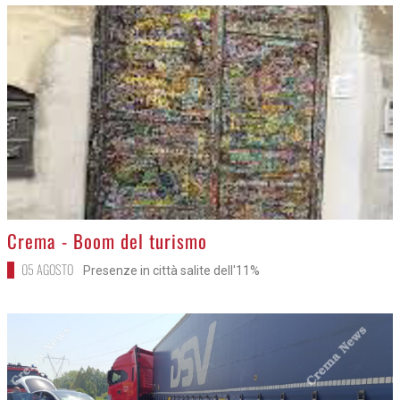
>
Crema - Boom del turismo
05 AGOSTO
Presenze in città salite dell'11%