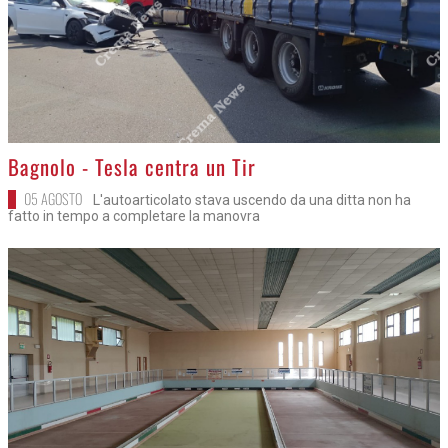
>
Bagnolo - Tesla centra un Tir
05 AGOSTO
L'autoarticolato stava uscendo da una ditta non ha
fatto in tempo a completare la manovra