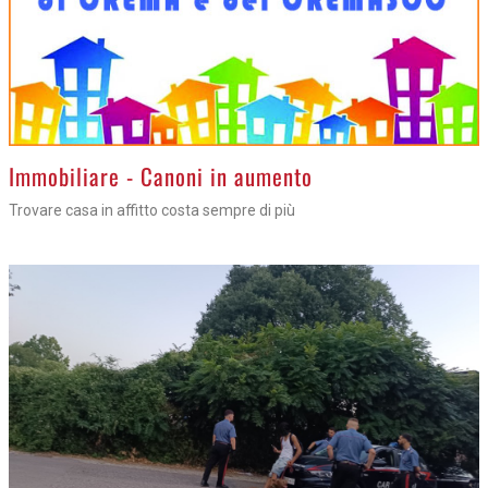
>
Immobiliare - Canoni in aumento
Trovare casa in affitto costa sempre di più