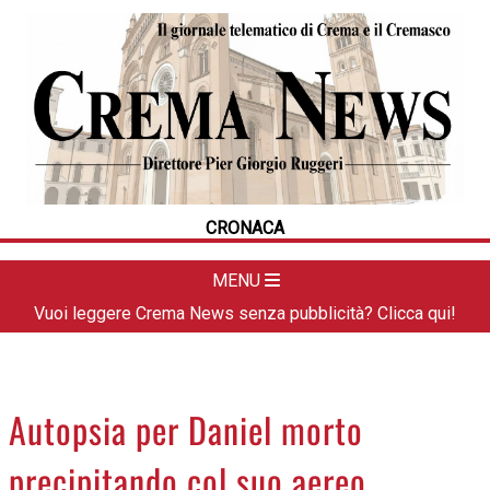
HOME
CRONACA
POLITICA
LA FOTO
METEO
CRONACA
DAL TERRITORIO
CULTURA
MENU
SPORT
Vuoi leggere Crema News senza pubblicità? Clicca qui!
APPUNTAMENTI
CREMASCO
OROSCOPO
Autopsia per Daniel morto
LA PIAZZA
precipitando col suo aereo
ANIMALI