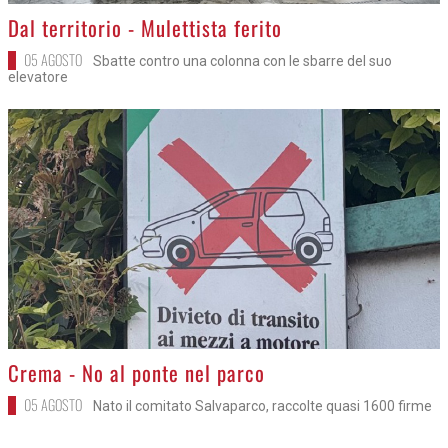
>
Dal territorio - Mulettista ferito
05 AGOSTO
Sbatte contro una colonna con le sbarre del suo
elevatore
>
Crema - No al ponte nel parco
05 AGOSTO
Nato il comitato Salvaparco, raccolte quasi 1600 firme