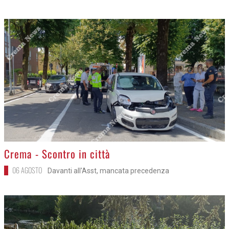
>
Crema - Scontro in città
06 AGOSTO
Davanti all'Asst, mancata precedenza