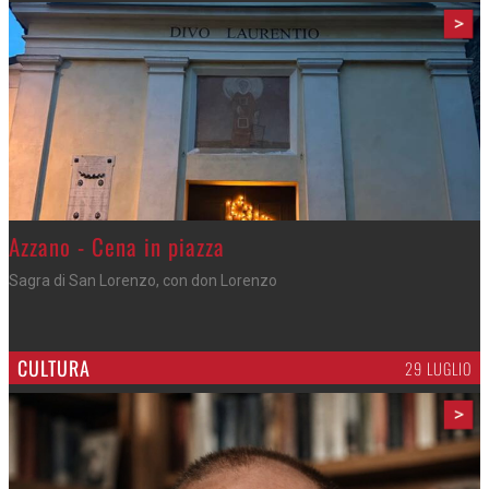
>
Gli appuntamenti fino a sabato
Cosa fare questi giorni nel Cremasco
CULTURA
29 LUGLIO
>