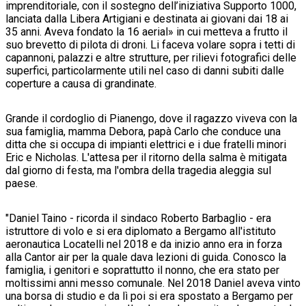
imprenditoriale, con il sostegno dell’iniziativa Supporto 1000,
lanciata dalla Libera Artigiani e destinata ai giovani dai 18 ai
35 anni. Aveva fondato la 16 aerial» in cui metteva a frutto il
suo brevetto di pilota di droni. Li faceva volare sopra i tetti di
capannoni, palazzi e altre strutture, per rilievi fotografici delle
superfici, particolarmente utili nel caso di danni subiti dalle
coperture a causa di grandinate.
Grande il cordoglio di Pianengo, dove il ragazzo viveva con la
sua famiglia, mamma Debora, papà Carlo che conduce una
ditta che si occupa di impianti elettrici e i due fratelli minori
Eric e Nicholas. L'attesa per il ritorno della salma è mitigata
dal giorno di festa, ma l'ombra della tragedia aleggia sul
paese.
"Daniel Taino - ricorda il sindaco Roberto Barbaglio - era
istruttore di volo e si era diplomato a Bergamo all'istituto
aeronautica Locatelli nel 2018 e da inizio anno era in forza
alla Cantor air per la quale dava lezioni di guida. Conosco la
famiglia, i genitori e soprattutto il nonno, che era stato per
moltissimi anni messo comunale. Nel 2018 Daniel aveva vinto
una borsa di studio e da lì poi si era spostato a Bergamo per