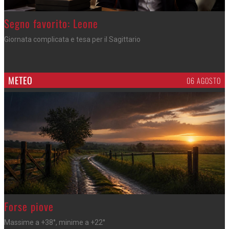
>
Segno favorito: Leone
Giornata complicata e tesa per il Sagittario
METEO
06 AGOSTO
>
Forse piove
Massime a +38°, minime a +22°