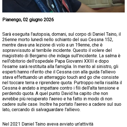
Pianengo, 02 giugno 2026
Sarà eseguita l'autopsia, domani, sul corpo di Daniel Taino, il
26enne morto lunedì nello schianto del suo Cessna 152,
mentre dava una lezione di volo a un 19enne, che è
sopravvissuto al terribile incidente. Questo il volere del
magistrato di Bergamo che indaga sull'incidente. La salma è
nell'obitorio dell'ospedale Papa Giovanni XXIII e dopo
l'esame sarà restituita alla famiglia. In merito al sinistro, gli
esperti hanno riferito che il Cessna con alla guida l'allievo
stava effettuando un atterraggio touch and go che consiste
nel toccare terra e riprendere quota. Purtroppo nella risalita il
Cessna è andato a impattare contro i fili dell'alta tensione e
perdendo quota. A quel punto David ha capito che non
avrebbe più recuperato l'aereo e ha fatto in modo di non
cadere sulle case. Inoltre ha portato l'aereo a cadere sul suo
lato, cercando di salvaguardare l'allievo.
Nel 2021 Daniel Taino aveva avviato un’attività