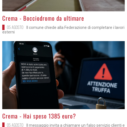
>
Crema - Bocciodromo da ultimare
05 AGOSTO
Il comune chiede alla Federazione di completare i lavori
esterni
>
Crema - Hai speso 1385 euro?
05 AGOSTO
Il messaggio invita a chiamare un falso servizio clienti e