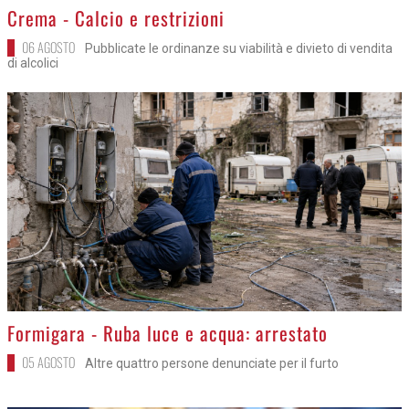
>
Crema - Calcio e restrizioni
06 AGOSTO
Pubblicate le ordinanze su viabilità e divieto di vendita
di alcolici
>
Formigara - Ruba luce e acqua: arrestato
05 AGOSTO
Altre quattro persone denunciate per il furto