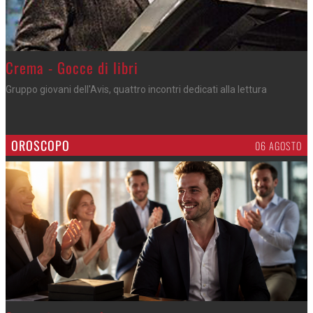
Crema - Gocce di libri
Gruppo giovani dell'Avis, quattro incontri dedicati alla lettura
OROSCOPO
06 AGOSTO
>