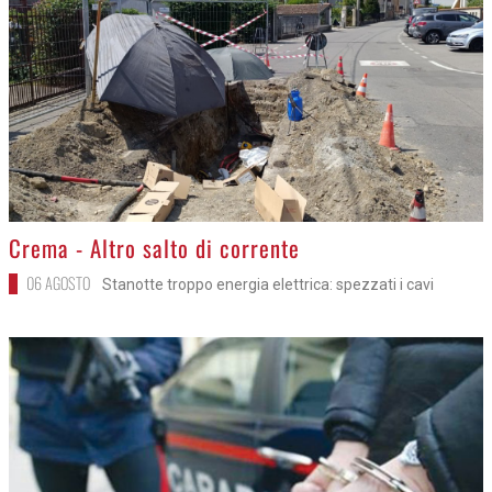
>
Crema - Altro salto di corrente
06 AGOSTO
Stanotte troppo energia elettrica: spezzati i cavi