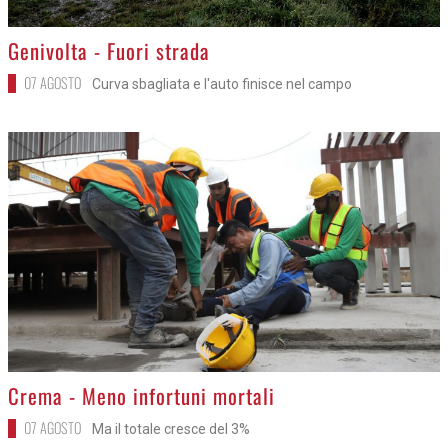
>
Genivolta - Fuori strada
07 AGOSTO
Curva sbagliata e l'auto finisce nel campo
>
Crema - Meno infortuni mortali
07 AGOSTO
Ma il totale cresce del 3%