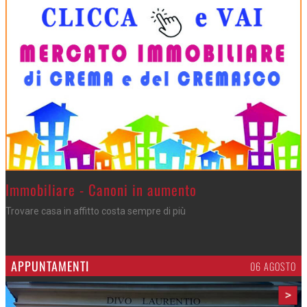
>
Immobiliare - Canoni in aumento
Trovare casa in affitto costa sempre di più
APPUNTAMENTI
06 AGOSTO
>