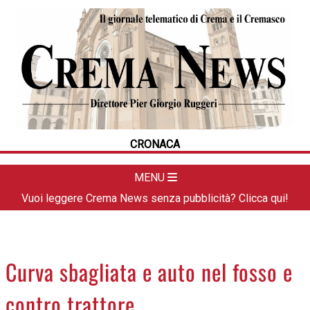
HOME
CRONACA
POLITICA
LA FOTO
METEO
CRONACA
DAL TERRITORIO
CULTURA
MENU
SPORT
Vuoi leggere Crema News senza pubblicità? Clicca qui!
APPUNTAMENTI
CREMASCO
OROSCOPO
Curva sbagliata e auto nel fosso e
LA PIAZZA
contro trattore
ANIMALI