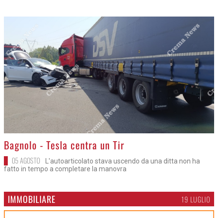
>
Bagnolo - Tesla centra un Tir
05 AGOSTO
L'autoarticolato stava uscendo da una ditta non ha
fatto in tempo a completare la manovra
IMMOBILIARE
19 LUGLIO