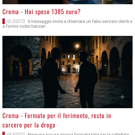
>
Crema - Hai speso 1385 euro?
05 AGOSTO
Il messaggio invita a chiamare un falso servizio clienti e
a fornire codici bancari
>
Crema - Fermato per il ferimento, resta in
carcere per la droga
04 AGOSTO
Nessuna accusa ancora formalizzata per la coltellata