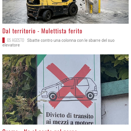
>
Dal territorio - Mulettista ferito
05 AGOSTO
Sbatte contro una colonna con le sbarre del suo
elevatore
>