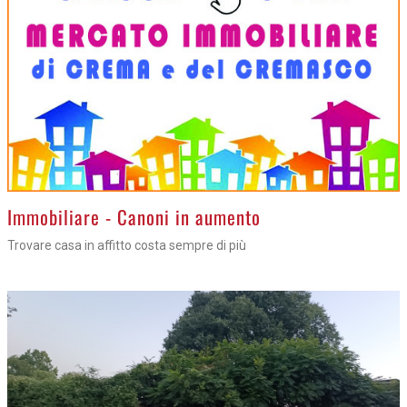
>
Immobiliare - Canoni in aumento
Trovare casa in affitto costa sempre di più