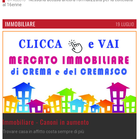
al 16enne
IMMOBILIARE
19 LUGLIO
>
Immobiliare - Canoni in aumento
Trovare casa in affitto costa sempre di più