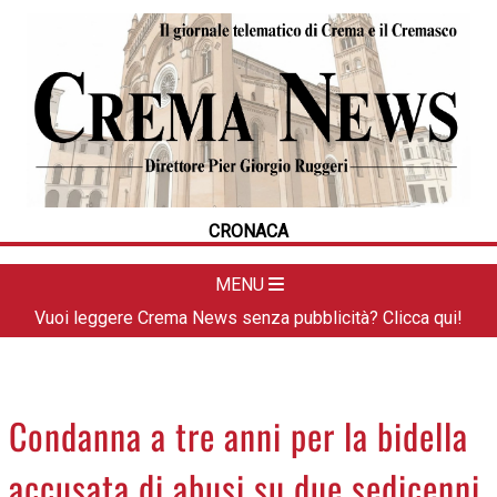
HOME
CRONACA
POLITICA
LA FOTO
METEO
CRONACA
DAL TERRITORIO
CULTURA
MENU
SPORT
Vuoi leggere Crema News senza pubblicità? Clicca qui!
APPUNTAMENTI
CREMASCO
OROSCOPO
Condanna a tre anni per la bidella
LA PIAZZA
accusata di abusi su due sedicenni
ANIMALI