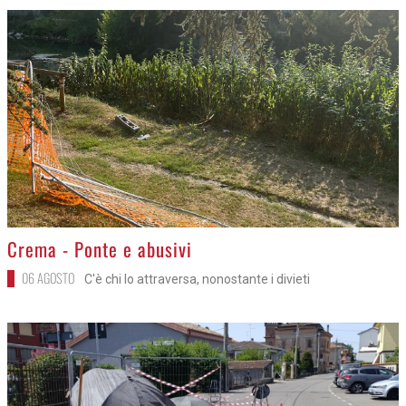
>
Crema - Ponte e abusivi
06 AGOSTO
C'è chi lo attraversa, nonostante i divieti