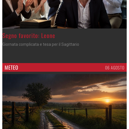
>
Segno favorito: Leone
Giornata complicata e tesa per il Sagittario
METEO
06 AGOSTO