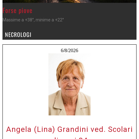
>
Forse piove
Massime a +38°, minime a +22°
NECROLOGI
6/8/2026
Angela (Lina) Grandini ved. Scolari