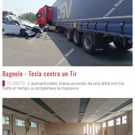
>
Bagnolo - Tesla centra un Tir
05 AGOSTO
L'autoarticolato stava uscendo da una ditta non ha
fatto in tempo a completare la manovra