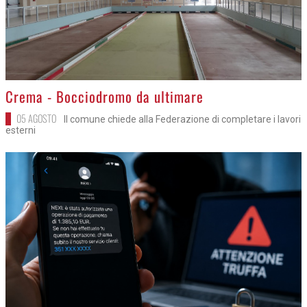
>
Crema - Bocciodromo da ultimare
05 AGOSTO
Il comune chiede alla Federazione di completare i lavori
esterni