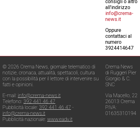
consigli o altro
all'indirizzo
info@crema-
news.it
Oppure
contattaci al
numero
3924414647
© 2026 Crema News, giornale telematico di
Crema News
notizie, cronaca, attualità, spettacoli, cultura
di Ruggeri Pier
con la possibilità per il lettore di intervenire su
Giorgio & C.
fatti e opinioni.
SNC
E-mail:
info@crema-news.it
Via Macello, 22
Telefono:
392 441 46 47
26013 Crema
Pubblicità locale:
392 441 46 47
-
P.IVA:
info@crema-news.it
01635310194
Pubblicità nazionale:
www.eadv.it