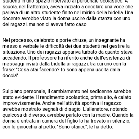
studenti in uno spazio riservato al personale scolastico. A
scuola, nel frattempo, aveva iniziato a circolare una voce che
parlava di un altro studente finito nel mirino della bidella. Una
docente avrebbe visto la donna uscire dalla stanza con uno
dei ragazzi, ma non ci aveva fatto caso.
Nel processo, celebrato a porte chiuse, un insegnante ha
messo a verbale le difficoltà dei due studenti nel gestire la
situazione. Uno dei ragazzi appariva turbato da quanto stava
accadendo. Il professore ha riferito anche dell’esistenza di
messaggi inviati dalla bidella ai ragazzi, tra cui uno con la
frase: "Cosa stai facendo? Io sono appena uscita dalla
doccia".
Sul piano personale, il cambiamento nel sedicenne sarebbe
stato evidente. Il rendimento scolastico, prima alto, è calato
improvvisamente. Anche nell’attività sportiva il ragazzo
avrebbe mostrato segnali di disagio. L’allenatore, notando
qualcosa di diverso, avrebbe parlato con la madre. Quando la
donna è entrata in camera del figlio lo ha trovato in silenzio,
con le ginocchia al petto: "Sono stanco", le ha detto.