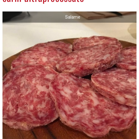
NECROLOGI
Salame
ACCEDI