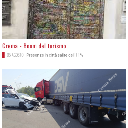
>
Crema - Boom del turismo
05 AGOSTO
Presenze in città salite dell'11%