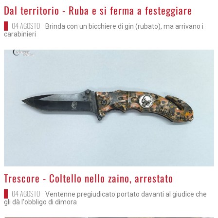
>
Dal territorio - Ruba e si ferma a festeggiare
04 AGOSTO
Brinda con un bicchiere di gin (rubato), ma arrivano i
carabinieri
>
Trescore - Coltello nello zaino, arrestato
04 AGOSTO
Ventenne pregiudicato portato davanti al giudice che
gli dà l'obbligo di dimora