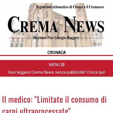
HOME
CRONACA
POLITICA
LA FOTO
METEO
CRONACA
DAL TERRITORIO
CULTURA
MENU
SPORT
Vuoi leggere Crema News senza pubblicità? Clicca qui!
APPUNTAMENTI
CREMASCO
OROSCOPO
Il medico: "Limitate il consumo di
LA PIAZZA
carni ultraprocessate"
ANIMALI