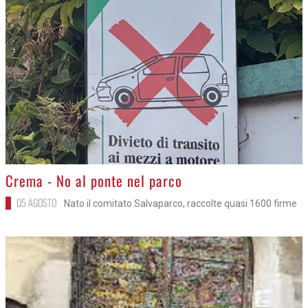
>
Crema - No al ponte nel parco
05 AGOSTO
Nato il comitato Salvaparco, raccolte quasi 1600 firme