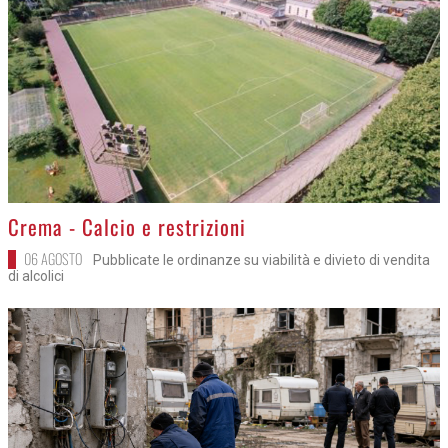
>
Crema - Calcio e restrizioni
06 AGOSTO
Pubblicate le ordinanze su viabilità e divieto di vendita
di alcolici