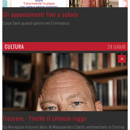
Casale Cremasco - Arriva il mago
Manumagic anima il quinto appuntamento di E... state in riva al Serio
CULTURA
29 LUGLIO
>
Trescore - Finché il silenzio regge
Su Amazon il nuovo libro di Alessandro Cantù ambientato a Crema