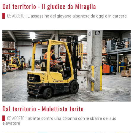
>
Dal territorio - Il giudice da Miraglia
05 AGOSTO
L'assassino del giovane albanese da oggi è in carcere
>
Dal territorio - Mulettista ferito
05 AGOSTO
Sbatte contro una colonna con le sbarre del suo
elevatore