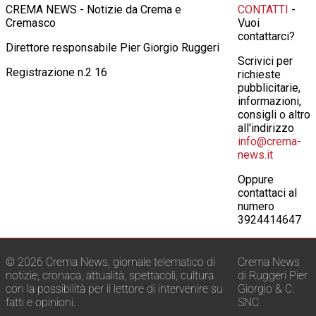
CREMA NEWS - Notizie da Crema e
CONTATTI
-
Cremasco
Vuoi
contattarci?
Direttore responsabile Pier Giorgio Ruggeri
Scrivici per
Registrazione n.2 16
richieste
pubblicitarie,
informazioni,
consigli o altro
all'indirizzo
info@crema-
news.it
Oppure
contattaci al
numero
3924414647
© 2026 Crema News, giornale telematico di
Crema News
notizie, cronaca, attualità, spettacoli, cultura
di Ruggeri Pier
con la possibilità per il lettore di intervenire su
Giorgio & C.
fatti e opinioni.
SNC