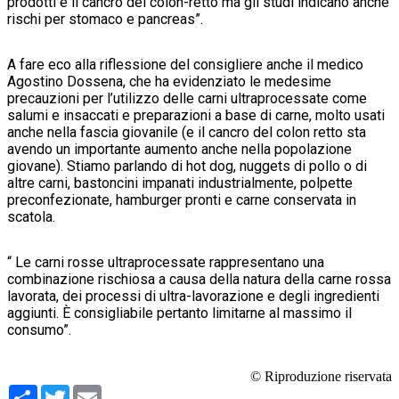
prodotti è il cancro del colon-retto ma gli studi indicano anche
rischi per stomaco e pancreas”.
A fare eco alla riflessione del consigliere anche il medico
Agostino Dossena, che ha evidenziato le medesime
precauzioni per l’utilizzo delle carni ultraprocessate come
salumi e insaccati e preparazioni a base di carne, molto usati
anche nella fascia giovanile (e il cancro del colon retto sta
avendo un importante aumento anche nella popolazione
giovane). Stiamo parlando di hot dog, nuggets di pollo o di
altre carni, bastoncini impanati industrialmente, polpette
preconfezionate, hamburger pronti e carne conservata in
scatola.
“ Le carni rosse ultraprocessate rappresentano una
combinazione rischiosa a causa della natura della carne rossa
lavorata, dei processi di ultra-lavorazione e degli ingredienti
aggiunti. È consigliabile pertanto limitarne al massimo il
consumo”.
© Riproduzione riservata
Condividi
Twitter
Email