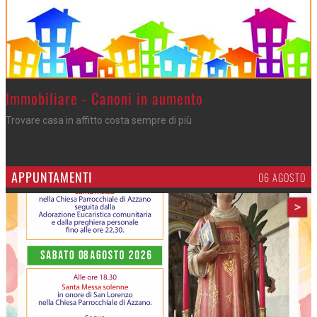
>
Immobiliare - Canoni in aumento
Trovare casa in affitto costa sempre di più
APPUNTAMENTI
06 AGOSTO
>