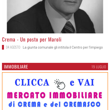
>
Crema - Un posto per Maroli
04 AGOSTO
La giunta comunale gli intitola il Centro per l'impiego
IMMOBILIARE
19 LUGLIO