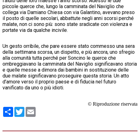
l’aiuto delle loro maestre l’anno scorso. Adesso le due
piccole querce che, lungo la camminata del Naviglio che
collega via Damiano Chiesa con via Galantino, avevano preso
il posto di quelle secolari, abbattute negli anni scorsi perché
malate, non ci sono più: sono state sradicate con violenza e
portate via da qualche incivile.
Un gesto orribile, che pare essere stato commesso una sera
della settimana scorsa, un dispetto, e più ancora, uno sfregio
alla comunità tutta perché per Soncino le querce che
ombreggiavano la camminata del Naviglio significavano storia
e quelle messe a dimora dai bambini in sostituzione delle
due malate significavano proseguire questa storia. Un atto
d’amore verso il proprio paese e di fiducia nel futuro
vanificato da uno o più idioti.
© Riproduzione riservata
Condividi
Twitter
Email