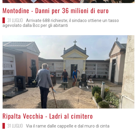
>
Montodine - Danni per 36 milioni di euro
31 LUGLIO
Arrivate 688 richieste; il sindaco ottiene un tasso
agevolato dalla Bcc per gli abitanti
>
Ripalta Vecchia - Ladri al cimitero
31 LUGLIO
Via il rame dalle cappelle e dal muro di cinta