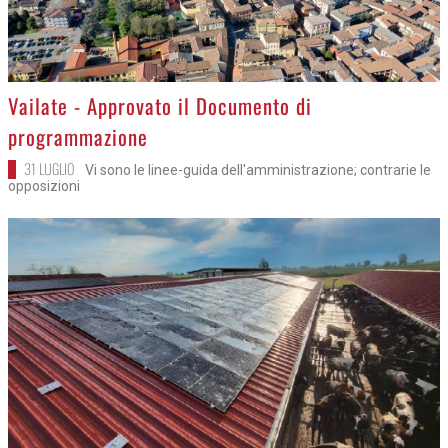
>
Vailate - Approvato il Documento di
programmazione
31 LUGLIO
Vi sono le linee-guida dell'amministrazione; contrarie le
opposizioni