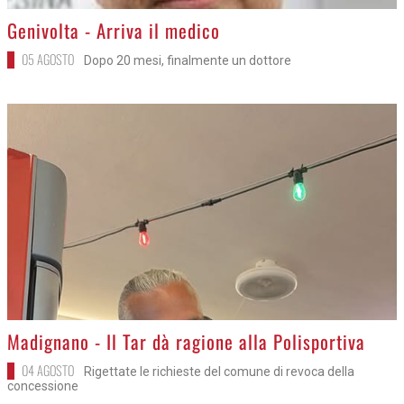
>
Genivolta - Arriva il medico
05 AGOSTO
Dopo 20 mesi, finalmente un dottore
>
Madignano - Il Tar dà ragione alla Polisportiva
04 AGOSTO
Rigettate le richieste del comune di revoca della
concessione