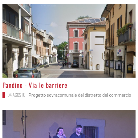
>
Pandino - Via le barriere
04 AGOSTO
Progetto sovracomunale del distretto del commercio