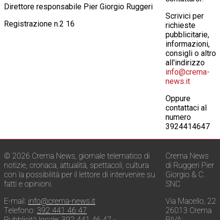
Direttore responsabile Pier Giorgio Ruggeri
Scrivici per
Registrazione n.2 16
richieste
pubblicitarie,
informazioni,
consigli o altro
all'indirizzo
info@crema-
news.it
Oppure
contattaci al
numero
3924414647
© 2026 Crema News, giornale telematico di
Crema News
notizie, cronaca, attualità, spettacoli, cultura
di Ruggeri Pier
con la possibilità per il lettore di intervenire su
Giorgio & C.
fatti e opinioni.
SNC
E-mail:
info@crema-news.it
Via Macello, 22
Telefono:
392 441 46 47
26013 Crema
Pubblicità locale:
392 441 46 47
-
P.IVA: