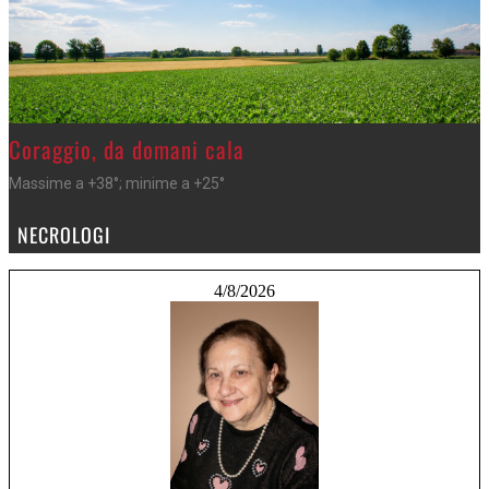
>
Coraggio, da domani cala
Massime a +38°; minime a +25°
NECROLOGI
4/8/2026