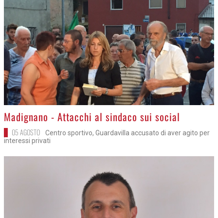
>
Madignano - Attacchi al sindaco sui social
05 AGOSTO
Centro sportivo, Guardavilla accusato di aver agito per
interessi privati