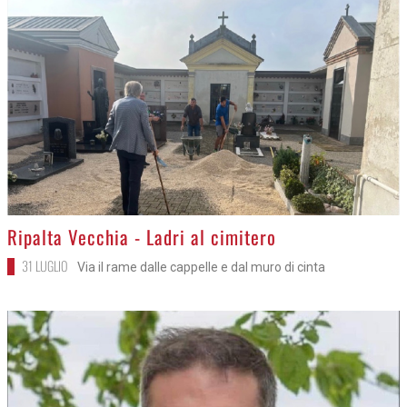
>
Ripalta Vecchia - Ladri al cimitero
31 LUGLIO
Via il rame dalle cappelle e dal muro di cinta