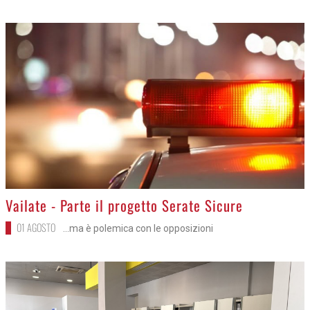
>
Vailate - Parte il progetto Serate Sicure
01 AGOSTO
...ma è polemica con le opposizioni