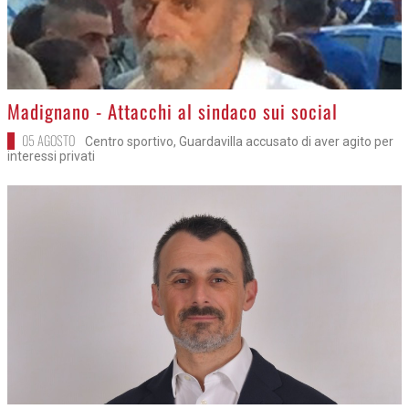
>
Madignano - Attacchi al sindaco sui social
05 AGOSTO
Centro sportivo, Guardavilla accusato di aver agito per
interessi privati