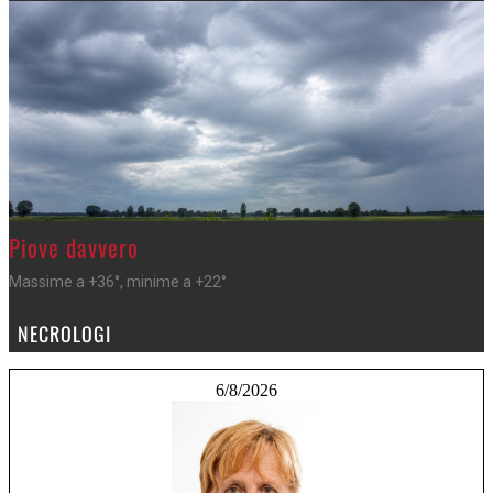
>
Piove davvero
Massime a +36°, minime a +22°
NECROLOGI
6/8/2026