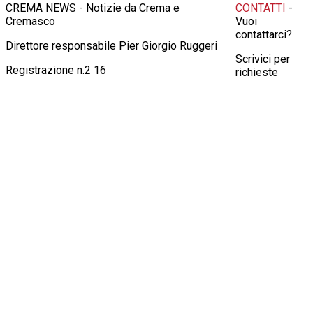
CREMA NEWS - Notizie da Crema e
CONTATTI
-
Cremasco
Vuoi
contattarci?
Direttore responsabile Pier Giorgio Ruggeri
Scrivici per
Registrazione n.2 16
richieste
pubblicitarie,
informazioni,
consigli o altro
all'indirizzo
info@crema-
news.it
Oppure
contattaci al
numero
3924414647
© 2026 Crema News, giornale telematico di
Crema News
notizie, cronaca, attualità, spettacoli, cultura
di Ruggeri Pier
con la possibilità per il lettore di intervenire su
Giorgio & C.
fatti e opinioni.
SNC