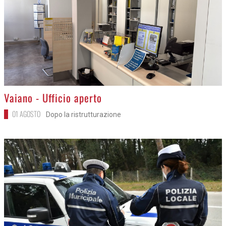
>
Vaiano - Ufficio aperto
01 AGOSTO
Dopo la ristrutturazione