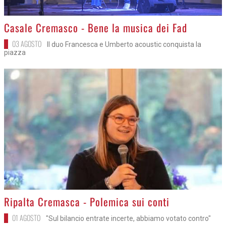
>
Casale Cremasco - Bene la musica dei Fad
03 AGOSTO
Il duo Francesca e Umberto acoustic conquista la
piazza
>
Ripalta Cremasca - Polemica sui conti
01 AGOSTO
"Sul bilancio entrate incerte, abbiamo votato contro"