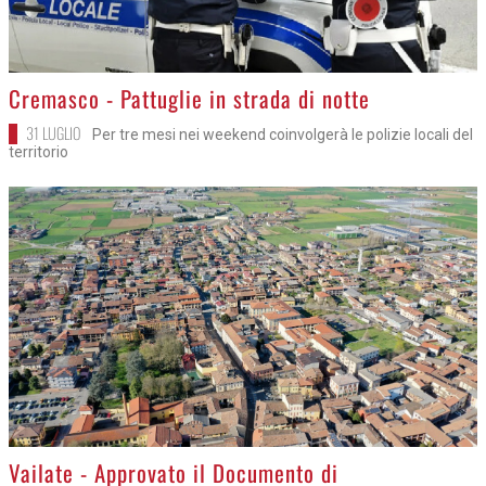
>
Cremasco - Pattuglie in strada di notte
31 LUGLIO
Per tre mesi nei weekend coinvolgerà le polizie locali del
territorio
>
Vailate - Approvato il Documento di