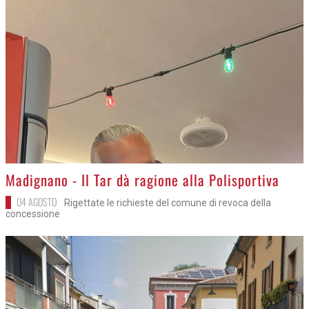
>
Madignano - Il Tar dà ragione alla Polisportiva
04 AGOSTO
Rigettate le richieste del comune di revoca della
concessione