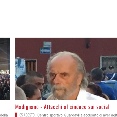
>
Madignano - Attacchi al sindaco sui social
05 AGOSTO
della
Centro sportivo, Guardavilla accusato di aver agi