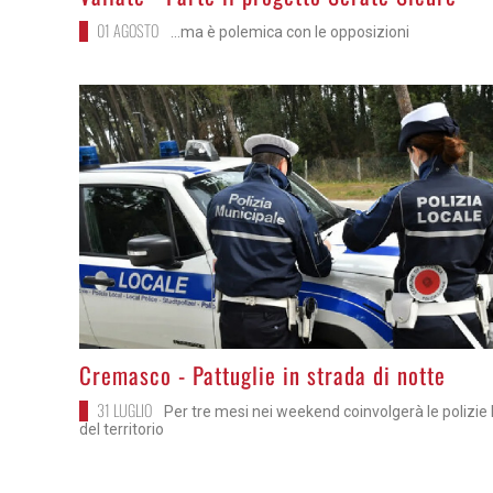
01 AGOSTO
...ma è polemica con le opposizioni
>
Cremasco - Pattuglie in strada di notte
31 LUGLIO
Per tre mesi nei weekend coinvolgerà le polizie l
del territorio