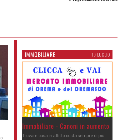
IMMOBILIARE
19 LUGLIO
Immobiliare - Canoni in aumento
Trovare casa in affitto costa sempre di più
to