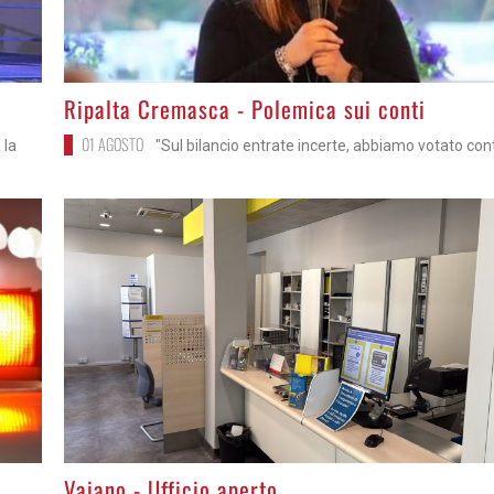
>
Ripalta Cremasca - Polemica sui conti
01 AGOSTO
 la
"Sul bilancio entrate incerte, abbiamo votato con
>
Vaiano - Ufficio aperto