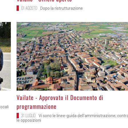
01 AGOSTO
Dopo la ristrutturazione
>
Vailate - Approvato il Documento di
programmazione
ocali
31 LUGLIO
Vi sono le linee-guida dell'amministrazione; contr
le opposizioni