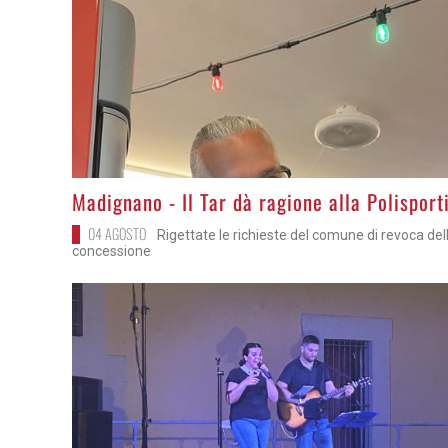
>
Madignano - Il Tar dà ragione alla Polisport
04 AGOSTO
Rigettate le richieste del comune di revoca del
concessione