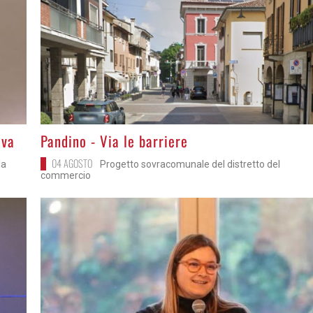
>
iva
Pandino - Via le barriere
04 AGOSTO
la
Progetto sovracomunale del distretto del
commercio