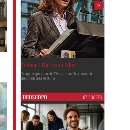
>
Crema - Gocce di libri
Gruppo giovani dell'Avis, quattro incontri
dedicati alla lettura
OROSCOPO
07 AGOSTO