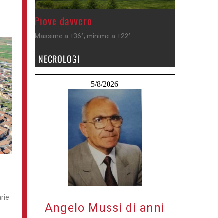
>
Piove davvero
Massime a +36°, minime a +22°
NECROLOGI
5/8/2026
arie
Angelo Mussi di anni