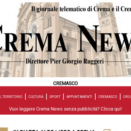
CREMASCO
L TERRITORIO
CULTURA
SPORT
APPUNTAMENTI
CREMASCO
ORO
Vuoi leggere Crema News senza pubblicità? Clicca qui!