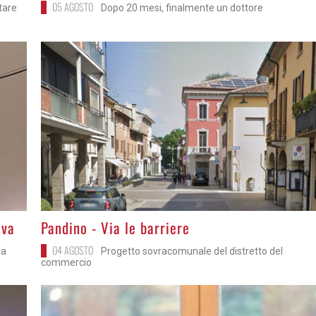
05 AGOSTO
itare
Dopo 20 mesi, finalmente un dottore
>
iva
Pandino - Via le barriere
04 AGOSTO
la
Progetto sovracomunale del distretto del
commercio