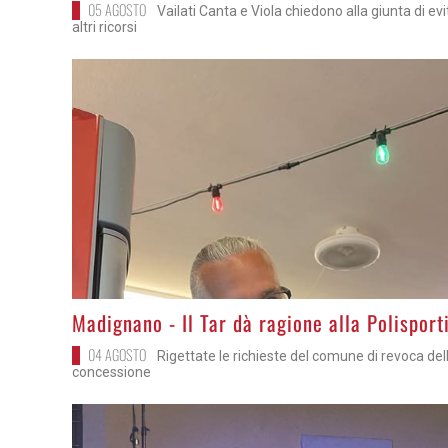
05 AGOSTO
Vailati Canta e Viola chiedono alla giunta di ev
altri ricorsi
>
Madignano - Il Tar dà ragione alla Polisport
04 AGOSTO
Rigettate le richieste del comune di revoca del
concessione