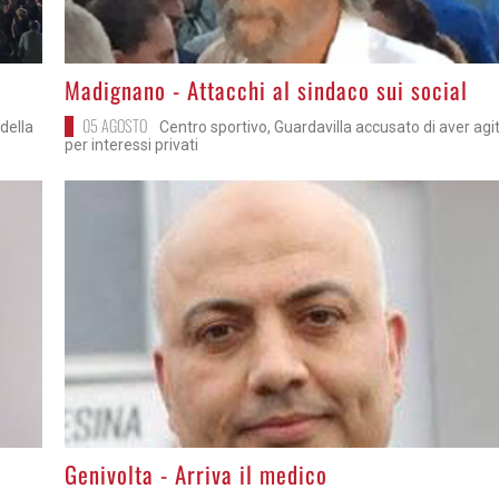
>
Madignano - Attacchi al sindaco sui social
05 AGOSTO
della
Centro sportivo, Guardavilla accusato di aver agi
per interessi privati
>
Genivolta - Arriva il medico