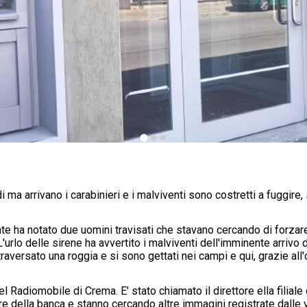
 ma arrivano i carabinieri e i malviventi sono costretti a fuggire
nte ha notato due uomini travisati che stavano cercando di forzar
 L'urlo delle sirene ha avvertito i malviventi dell'imminente arrivo 
raversato una roggia e si sono gettati nei campi e qui, grazie all'o
 Radiomobile di Crema. E' stato chiamato il direttore ella filiale 
ere della banca e stanno cercando altre immagini registrate dall