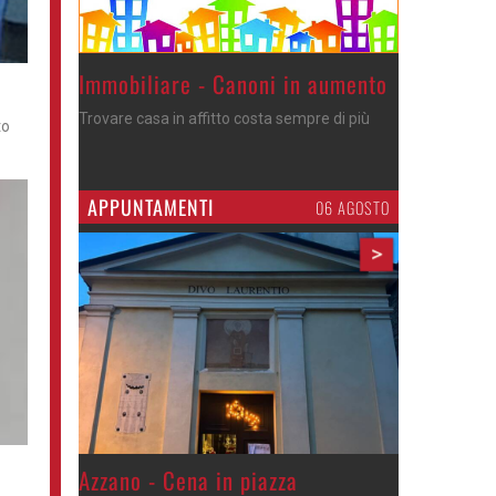
Immobiliare - Canoni in aumento
Trovare casa in affitto costa sempre di più
to
APPUNTAMENTI
06 AGOSTO
>
Gli appuntamenti fino a sabato