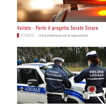
>
Vailate - Parte il progetto Serate Sicure
01 AGOSTO
...ma è polemica con le opposizioni