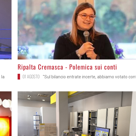
>
Ripalta Cremasca - Polemica sui conti
01 AGOSTO
 la
"Sul bilancio entrate incerte, abbiamo votato con