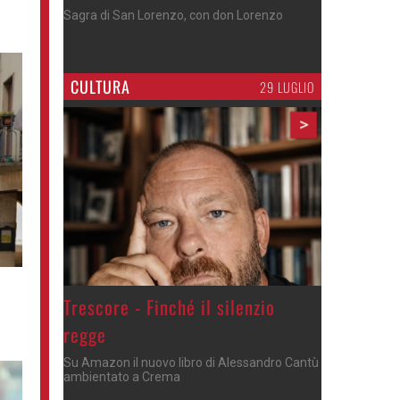
Cosa fare questi giorni nel Cremasco
CULTURA
29 LUGLIO
>
Trescore - Finché il silenzio
regge
Su Amazon il nuovo libro di Alessandro Cantù
ambientato a Crema