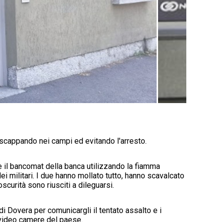
, scappando nei campi ed evitando l'arresto.
e il bancomat della banca utilizzando la fiamma
dei militari. I due hanno mollato tutto, hanno scavalcato
scurità sono riusciti a dileguarsi.
di Dovera per comunicargli il tentato assalto e i
e video camere del paese.