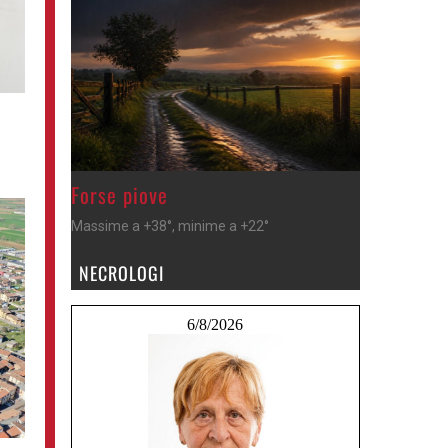
>
Forse piove
Massime a +38°, minime a +22°
NECROLOGI
6/8/2026