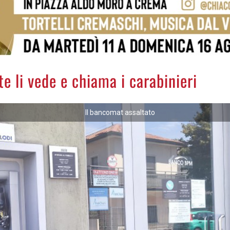
e li vede e chiama i carabinieri
Il bancomat assaltato