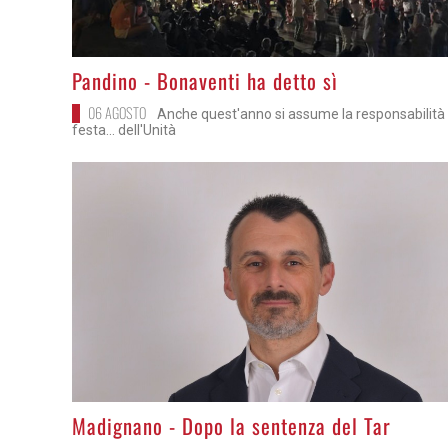
>
Pandino - Bonaventi ha detto sì
06 AGOSTO
Anche quest'anno si assume la responsabilità 
festa... dell'Unità
>
Madignano - Dopo la sentenza del Tar