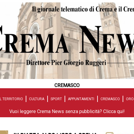
CREMASCO
L TERRITORIO
CULTURA
SPORT
APPUNTAMENTI
CREMASCO
ORO
Vuoi leggere Crema News senza pubblicità? Clicca qui!