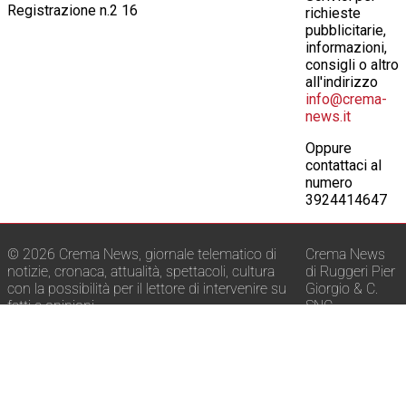
Registrazione n.2 16
richieste
pubblicitarie,
informazioni,
consigli o altro
all'indirizzo
info@crema-
news.it
Oppure
contattaci al
numero
3924414647
© 2026 Crema News, giornale telematico di
Crema News
notizie, cronaca, attualità, spettacoli, cultura
di Ruggeri Pier
con la possibilità per il lettore di intervenire su
Giorgio & C.
fatti e opinioni.
SNC
E-mail:
info@crema-news.it
Via Macello, 22
Telefono:
392 441 46 47
26013 Crema
Pubblicità locale:
392 441 46 47
-
P.IVA:
info@crema-news.it
01635310194