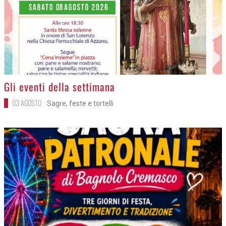
>
Gli eventi della settimana
03 AGOSTO
Sagre, feste e tortelli