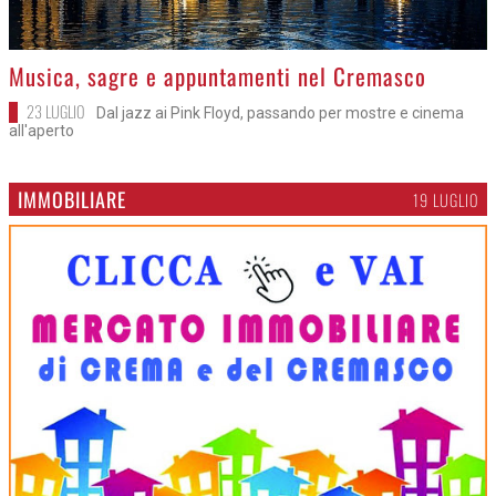
>
Musica, sagre e appuntamenti nel Cremasco
23 LUGLIO
Dal jazz ai Pink Floyd, passando per mostre e cinema
all'aperto
IMMOBILIARE
19 LUGLIO