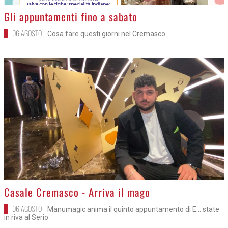
>
Gli appuntamenti fino a sabato
06 AGOSTO
Cosa fare questi giorni nel Cremasco
>
Casale Cremasco - Arriva il mago
06 AGOSTO
Manumagic anima il quinto appuntamento di E... state
in riva al Serio