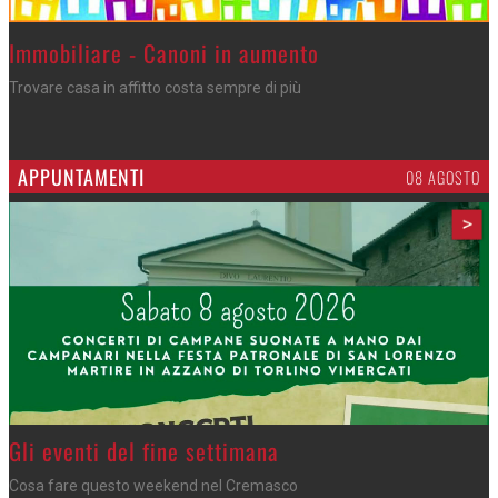
>
Immobiliare - Canoni in aumento
Trovare casa in affitto costa sempre di più
APPUNTAMENTI
06 AGOSTO
>
Azzano - Cena in piazza
Sagra di San Lorenzo, con don Lorenzo