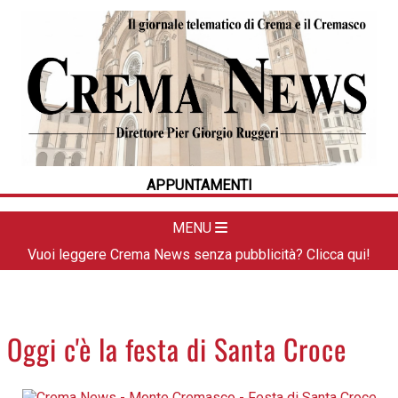
HOME
CRONACA
POLITICA
LA FOTO
METEO
APPUNTAMENTI
DAL TERRITORIO
CULTURA
MENU
SPORT
Vuoi leggere Crema News senza pubblicità? Clicca qui!
APPUNTAMENTI
CREMASCO
OROSCOPO
Oggi c'è la festa di Santa Croce
LA PIAZZA
ANIMALI