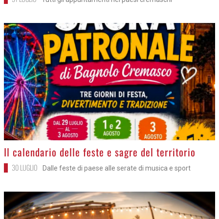
>
Il calendario delle feste e sagre del territorio
30 LUGLIO
Dalle feste di paese alle serate di musica e sport