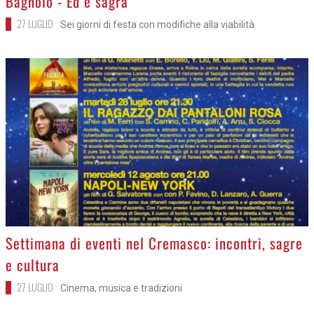
Bagnolo - Ed è sagra
27 LUGLIO
Sei giorni di festa con modifiche alla viabilità
>
Settimana di eventi nel Cremasco: incontri, sagre
e cultura
27 LUGLIO
Cinema, musica e tradizioni