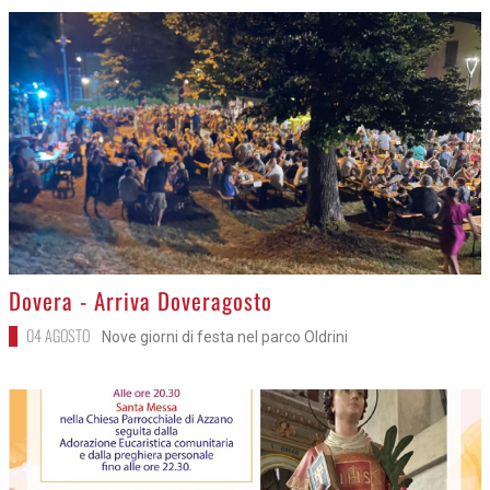
>
Dovera - Arriva Doveragosto
04 AGOSTO
Nove giorni di festa nel parco Oldrini