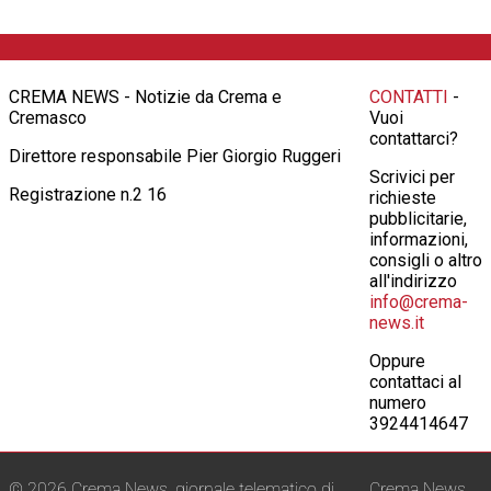
CREMA NEWS - Notizie da Crema e
CONTATTI
-
Cremasco
Vuoi
contattarci?
Direttore responsabile Pier Giorgio Ruggeri
Scrivici per
Registrazione n.2 16
richieste
pubblicitarie,
informazioni,
consigli o altro
all'indirizzo
info@crema-
news.it
Oppure
contattaci al
numero
3924414647
© 2026 Crema News, giornale telematico di
Crema News