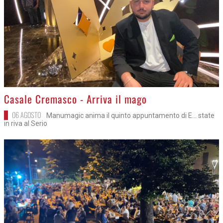
>
Casale Cremasco - Arriva il mago
06 AGOSTO
Manumagic anima il quinto appuntamento di E... state
in riva al Serio