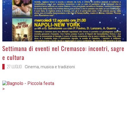
>
Settimana di eventi nel Cremasco: incontri, sagre
e cultura
27 LUGLIO
Cinema, musica e tradizioni
>