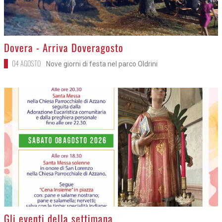
>
Dovera - Arriva Doveragosto
04 AGOSTO
Nove giorni di festa nel parco Oldrini
>
Gli eventi della settimana