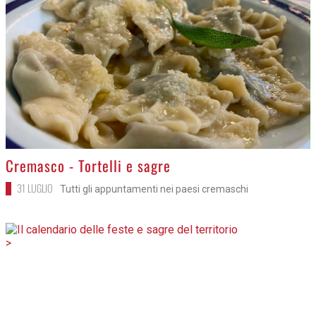
>
Cremasco - Tortelli e sagre
31 LUGLIO
Tutti gli appuntamenti nei paesi cremaschi
>