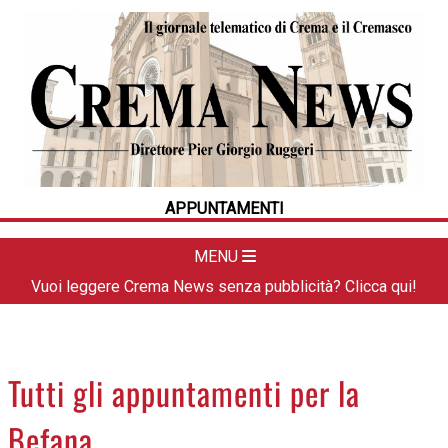
HOME
CRONACA
POLITICA
LA FOTO
METEO
APPUNTAMENTI
DAL TERRITORIO
CULTURA
MENU
SPORT
Vuoi leggere Crema News senza pubblicità? Clicca qui!
APPUNTAMENTI
CREMASCO
OROSCOPO
Tutti gli appuntamenti per la
LA PIAZZA
Befana
ANIMALI