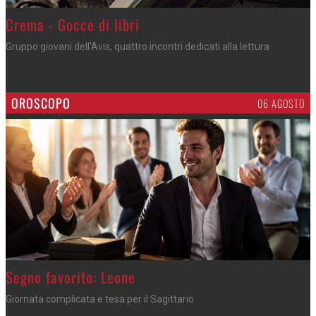
Crema - Gocce di libri
Gruppo giovani dell'Avis, quattro incontri dedicati alla lettura
OROSCOPO
06 AGOSTO
>
Segno favorito: Leone
Giornata complicata e tesa per il Sagittario