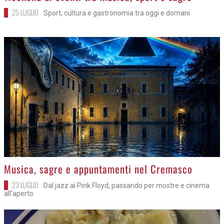
25 LUGLIO
Sport, cultura e gastronomia tra oggi e domani
>
Musica, sagre e appuntamenti nel Cremasco
23 LUGLIO
Dal jazz ai Pink Floyd, passando per mostre e cinema
all'aperto