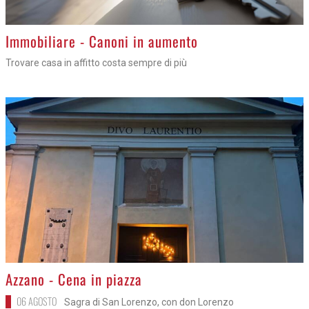
>
Immobiliare - Canoni in aumento
Trovare casa in affitto costa sempre di più
>
Azzano - Cena in piazza
06 AGOSTO
Sagra di San Lorenzo, con don Lorenzo