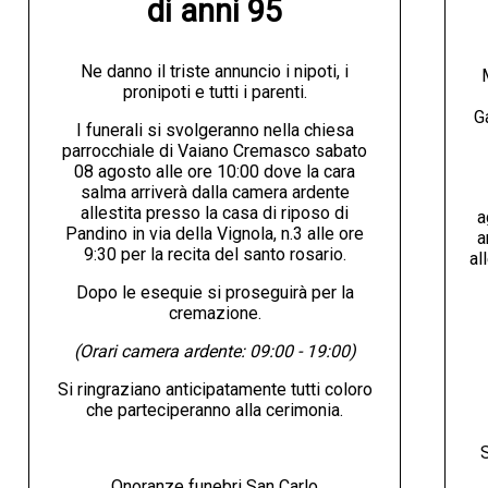
di anni 95
Ne danno il triste annuncio i nipoti, i
pronipoti e tutti i parenti.
G
I funerali si svolgeranno nella chiesa
parrocchiale di Vaiano Cremasco sabato
08 agosto alle ore 10:00 dove la cara
salma arriverà dalla camera ardente
allestita presso la casa di riposo di
a
Pandino in via della Vignola, n.3 alle ore
a
9:30 per la recita del santo rosario.
al
Dopo le esequie si proseguirà per la
cremazione.
(Orari camera ardente: 09:00 - 19:00)
Si ringraziano anticipatamente tutti coloro
che parteciperanno alla cerimonia.
S
Onoranze funebri San Carlo