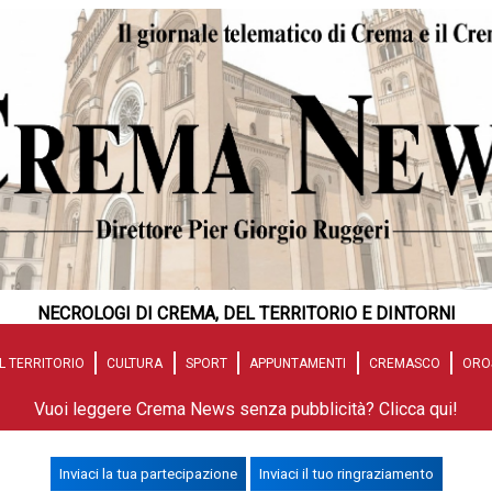
NECROLOGI DI CREMA, DEL TERRITORIO E DINTORNI
L TERRITORIO
CULTURA
SPORT
APPUNTAMENTI
CREMASCO
ORO
Vuoi leggere Crema News senza pubblicità? Clicca qui!
Inviaci la tua partecipazione
Inviaci il tuo ringraziamento