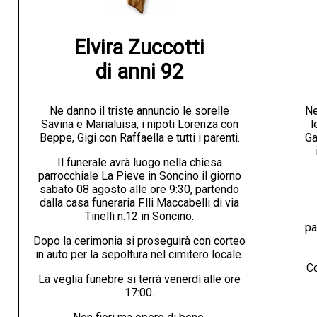
Elvira Zuccotti

di anni 92
Ne danno il triste annuncio le sorelle
Ne
Savina e Marialuisa, i nipoti Lorenza con
l
Beppe, Gigi con Raffaella e tutti i parenti.
Ga
Il funerale avrà luogo nella chiesa
parrocchiale La Pieve in Soncino il giorno
sabato 08 agosto alle ore 9:30, partendo
dalla casa funeraria F.lli Maccabelli di via
Tinelli n.12 in Soncino.
pa
Dopo la cerimonia si proseguirà con corteo
in auto per la sepoltura nel cimitero locale.
Co
La veglia funebre si terrà venerdì alle ore
17:00.