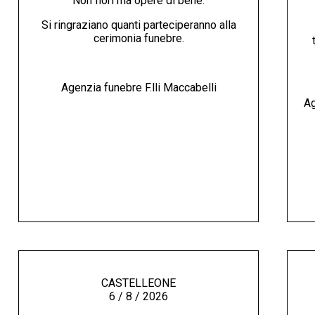
Non fiori ma opere di bene.
Si ringraziano quanti parteciperanno alla
cerimonia funebre.
Agenzia funebre F.lli Maccabelli
Ag
CASTELLEONE
6 / 8 / 2026