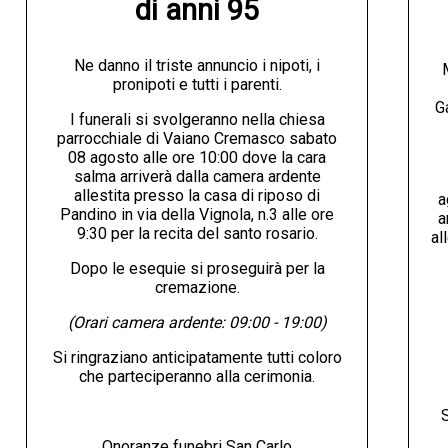
di anni 95
Ne danno il triste annuncio i nipoti, i
pronipoti e tutti i parenti.
G
I funerali si svolgeranno nella chiesa
parrocchiale di Vaiano Cremasco sabato
08 agosto alle ore 10:00 dove la cara
salma arriverà dalla camera ardente
allestita presso la casa di riposo di
a
Pandino in via della Vignola, n.3 alle ore
a
9:30 per la recita del santo rosario.
al
Dopo le esequie si proseguirà per la
cremazione.
(Orari camera ardente: 09:00 - 19:00)
Si ringraziano anticipatamente tutti coloro
che parteciperanno alla cerimonia.
S
Onoranze funebri San Carlo