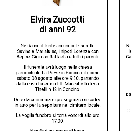
Elvira Zuccotti

di anni 92
Ne danno il triste annuncio le sorelle
Ne
Savina e Marialuisa, i nipoti Lorenza con
l
Beppe, Gigi con Raffaella e tutti i parenti.
Ga
Il funerale avrà luogo nella chiesa
parrocchiale La Pieve in Soncino il giorno
sabato 08 agosto alle ore 9:30, partendo
dalla casa funeraria F.lli Maccabelli di via
Tinelli n.12 in Soncino.
pa
Dopo la cerimonia si proseguirà con corteo
in auto per la sepoltura nel cimitero locale.
Co
La veglia funebre si terrà venerdì alle ore
17:00.