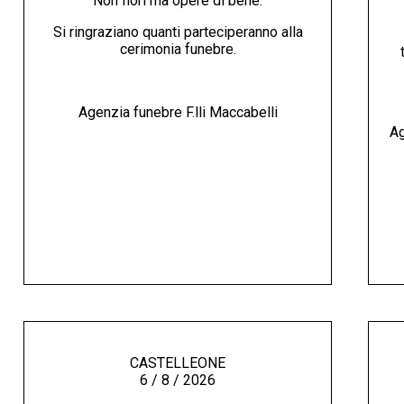
Non fiori ma opere di bene.
Si ringraziano quanti parteciperanno alla
cerimonia funebre.
Agenzia funebre F.lli Maccabelli
Ag
CASTELLEONE
6 / 8 / 2026