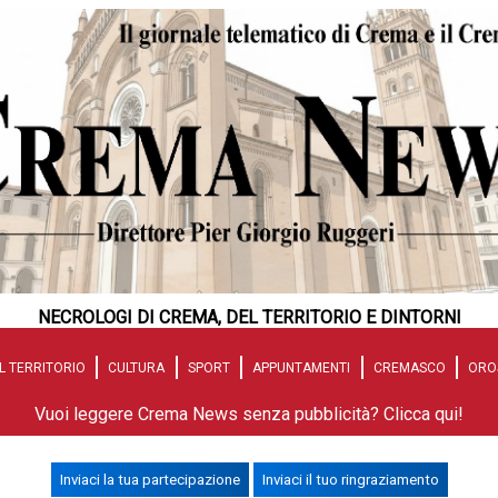
NECROLOGI DI CREMA, DEL TERRITORIO E DINTORNI
L TERRITORIO
CULTURA
SPORT
APPUNTAMENTI
CREMASCO
ORO
Vuoi leggere Crema News senza pubblicità? Clicca qui!
Inviaci la tua partecipazione
Inviaci il tuo ringraziamento