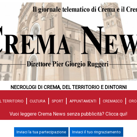
NECROLOGI DI CREMA, DEL TERRITORIO E DINTORNI
L TERRITORIO
CULTURA
SPORT
APPUNTAMENTI
CREMASCO
ORO
Vuoi leggere Crema News senza pubblicità? Clicca qui!
Inviaci la tua partecipazione
Inviaci il tuo ringraziamento