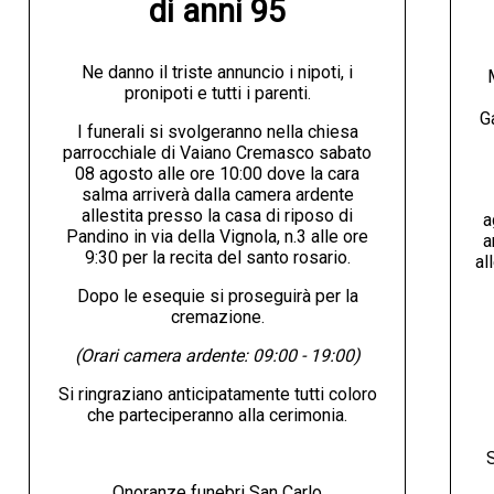
di anni 95
Ne danno il triste annuncio i nipoti, i
pronipoti e tutti i parenti.
G
I funerali si svolgeranno nella chiesa
parrocchiale di Vaiano Cremasco sabato
08 agosto alle ore 10:00 dove la cara
salma arriverà dalla camera ardente
allestita presso la casa di riposo di
a
Pandino in via della Vignola, n.3 alle ore
a
9:30 per la recita del santo rosario.
al
Dopo le esequie si proseguirà per la
cremazione.
(Orari camera ardente: 09:00 - 19:00)
Si ringraziano anticipatamente tutti coloro
che parteciperanno alla cerimonia.
S
Onoranze funebri San Carlo