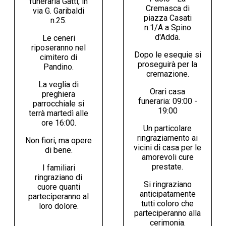
funeraria Gatti, in
Cremasca di
via G. Garibaldi
piazza Casati
n.25.
n.1/A a Spino
d'Adda.
Le ceneri
riposeranno nel
Dopo le esequie si
cimitero di
proseguirà per la
Pandino.
cremazione.
La veglia di
Orari casa
preghiera
funeraria: 09:00 -
parrocchiale si
19:00
terrà martedì alle
ore 16:00.
Un particolare
ringraziamento ai
Non fiori, ma opere
vicini di casa per le
di bene.
amorevoli cure
prestate.
I familiari
ringraziano di
Si ringraziano
cuore quanti
anticipatamente
parteciperanno al
tutti coloro che
loro dolore.
parteciperanno alla
cerimonia.