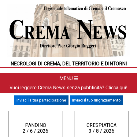
HOME
CRONACA
POLITICA
LA FOTO
METEO
NECROLOGI DI CREMA, DEL TERRITORIO E DINTORNI
DAL TERRITORIO
CULTURA
MENU
SPORT
Vuoi leggere Crema News senza pubblicità? Clicca qui!
APPUNTAMENTI
Inviaci la tua partecipazione
Inviaci il tuo ringraziamento
CREMASCO
OROSCOPO
LA PIAZZA
PANDINO
CRESPIATICA
2 / 6 / 2026
3 / 8 / 2026
ANIMALI