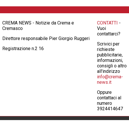
CREMA NEWS - Notizie da Crema e
CONTATTI
-
Cremasco
Vuoi
contattarci?
Direttore responsabile Pier Giorgio Ruggeri
Scrivici per
Registrazione n.2 16
richieste
pubblicitarie,
informazioni,
consigli o altro
all'indirizzo
info@crema-
news.it
Oppure
contattaci al
numero
3924414647
© 2026 Crema News, giornale telematico di
Crema News