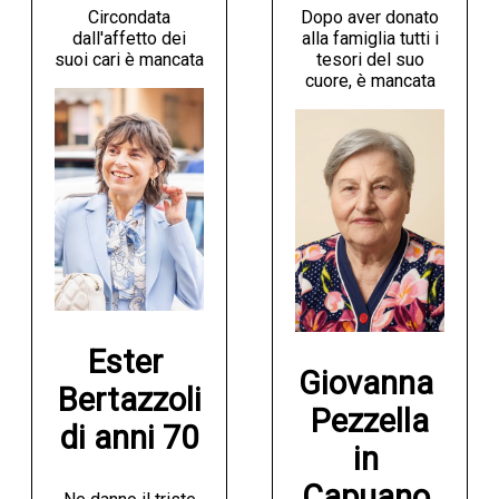
Circondata
Dopo aver donato
NECROLOGI
dall'affetto dei
alla famiglia tutti i
suoi cari è mancata
tesori del suo
cuore, è mancata
ACCEDI
Ester 
Giovanna 
Bertazzoli

Pezzella

di anni 70
in 
Capuano 