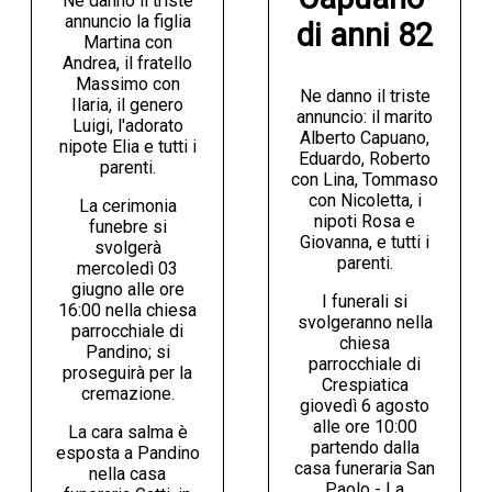
Ne danno il triste
annuncio la figlia
di anni 82
Martina con
Andrea, il fratello
Massimo con
Ne danno il triste
Ilaria, il genero
annuncio: il marito
Luigi, l'adorato
Alberto Capuano,
nipote Elia e tutti i
Eduardo, Roberto
parenti.
con Lina, Tommaso
con Nicoletta, i
La cerimonia
nipoti Rosa e
funebre si
Giovanna, e tutti i
svolgerà
parenti.
mercoledì 03
giugno alle ore
I funerali si
16:00 nella chiesa
svolgeranno nella
parrocchiale di
chiesa
Pandino; si
parrocchiale di
proseguirà per la
Crespiatica
cremazione.
giovedì 6 agosto
alle ore 10:00
La cara salma è
partendo dalla
esposta a Pandino
casa funeraria San
nella casa
Paolo - La