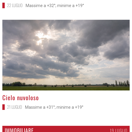
22 LUGLIO
Massime a +32°; minime a +19°
>
Cielo nuvoloso
21 LUGLIO
Massime a +31°; minime a +19°
IMMOBILIARE
19 LUGLIO