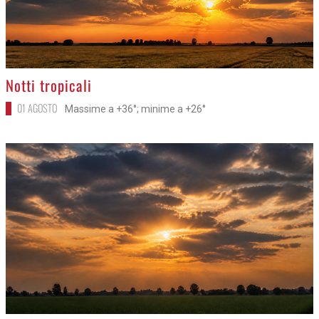
>
Notti tropicali
01 AGOSTO
Massime a +36°; minime a +26°