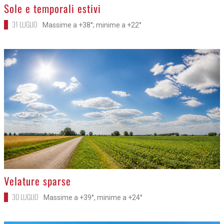
>
Sole e temporali estivi
31 LUGLIO
Massime a +38°; minime a +22°
>
Velature sparse
30 LUGLIO
Massime a +39°, minime a +24°