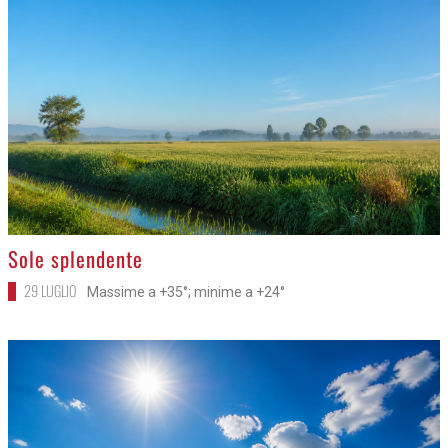
>
Sole splendente
29 LUGLIO
Massime a +35°; minime a +24°