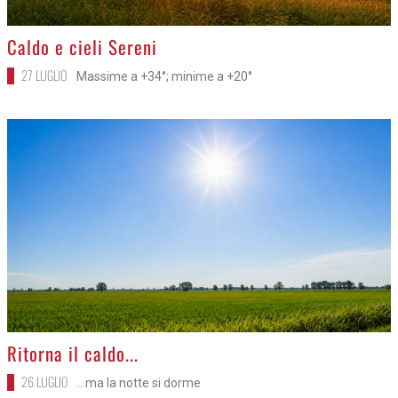
>
Caldo e cieli Sereni
27 LUGLIO
Massime a +34°; minime a +20°
>
Ritorna il caldo...
26 LUGLIO
...ma la notte si dorme