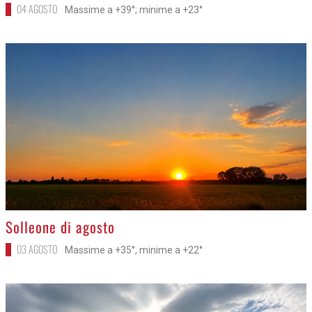
04 AGOSTO
Massime a +39°; minime a +23°
>
Solleone di agosto
03 AGOSTO
Massime a +35°, minime a +22°