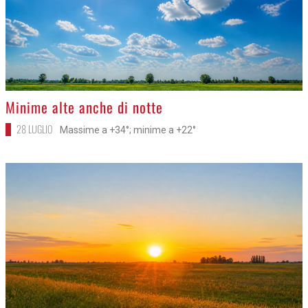
>
Minime alte anche di notte
28 LUGLIO
Massime a +34°; minime a +22°