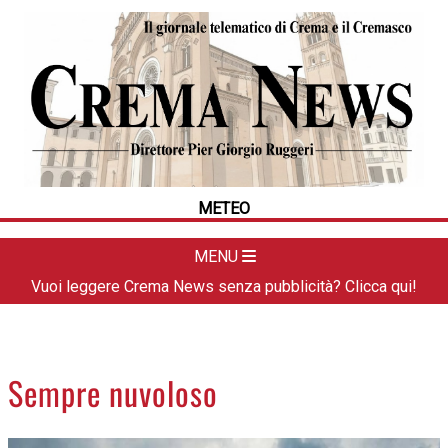
HOME
CRONACA
POLITICA
LA FOTO
METEO
METEO
DAL TERRITORIO
CULTURA
MENU
SPORT
Vuoi leggere Crema News senza pubblicità? Clicca qui!
APPUNTAMENTI
CREMASCO
OROSCOPO
Sempre nuvoloso
LA PIAZZA
ANIMALI