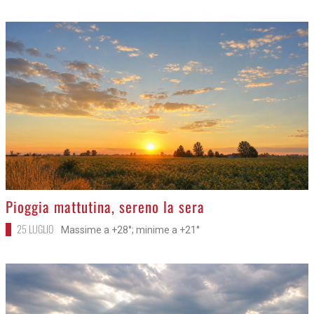
>
Pioggia mattutina, sereno la sera
25 LUGLIO
Massime a +28°; minime a +21°