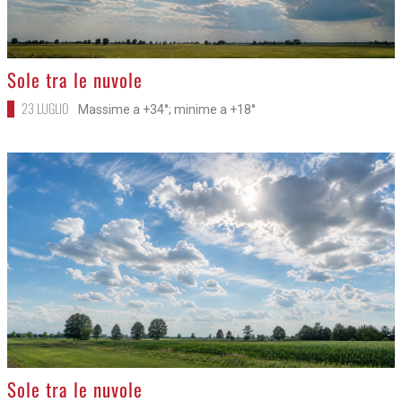
>
Sole tra le nuvole
23 LUGLIO
Massime a +34°; minime a +18°
>
Sole tra le nuvole