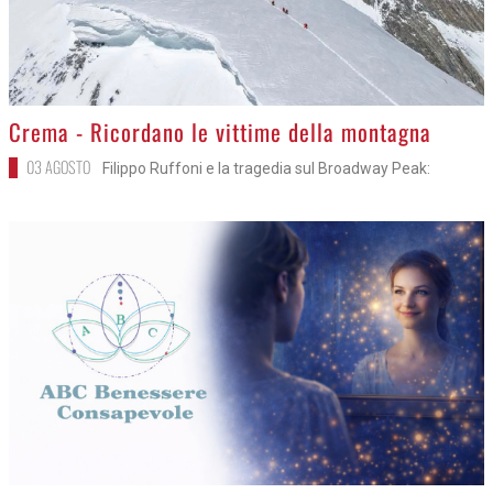
>
Crema - Ricordano le vittime della montagna
03 AGOSTO
Filippo Ruffoni e la tragedia sul Broadway Peak: