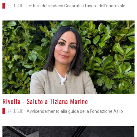
25 LUGLIO
Lettera del sindaco Casorati a favore dell'onorevole
>
Rivolta - Saluto a Tiziana Marino
24 LUGLIO
Avvicendamento alla guida della Fondazione Asilo