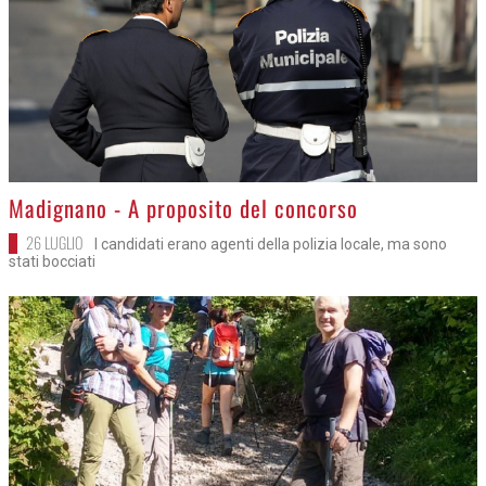
>
Madignano - A proposito del concorso
26 LUGLIO
I candidati erano agenti della polizia locale, ma sono
stati bocciati