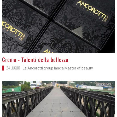
>
Crema - Talenti della bellezza
24 LUGLIO
La Ancorotti group lancia Master of beauty