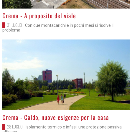
>
Crema - A proposito del viale
31 LUGLIO
Con due montacarichi e in pochi mesi si risolve il
problema
>
Crema - Caldo, nuove esigenze per la casa
28 LUGLIO
Isolamento termico e infissi: una protezione passiva
efficace