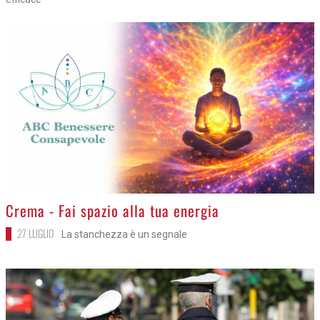
>
Crema - Fai spazio alla tua energia
27 LUGLIO
La stanchezza è un segnale