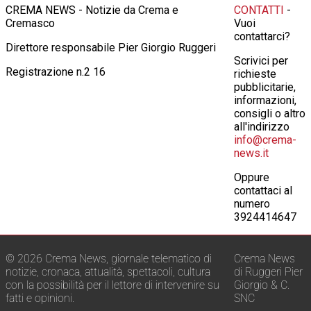
CREMA NEWS - Notizie da Crema e
CONTATTI
-
Cremasco
Vuoi
contattarci?
Direttore responsabile Pier Giorgio Ruggeri
Scrivici per
Registrazione n.2 16
richieste
pubblicitarie,
informazioni,
consigli o altro
all'indirizzo
info@crema-
news.it
Oppure
contattaci al
numero
3924414647
© 2026 Crema News, giornale telematico di
Crema News
notizie, cronaca, attualità, spettacoli, cultura
di Ruggeri Pier
con la possibilità per il lettore di intervenire su
Giorgio & C.
fatti e opinioni.
SNC