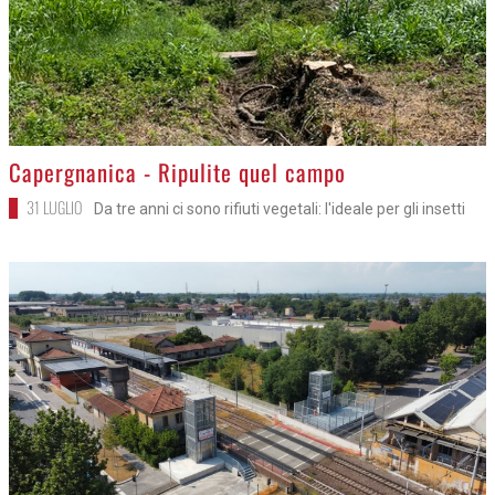
>
Capergnanica - Ripulite quel campo
31 LUGLIO
Da tre anni ci sono rifiuti vegetali: l'ideale per gli insetti