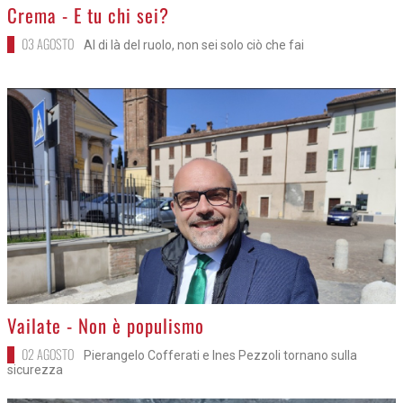
>
Crema - E tu chi sei?
03 AGOSTO
Al di là del ruolo, non sei solo ciò che fai
>
Vailate - Non è populismo
02 AGOSTO
Pierangelo Cofferati e Ines Pezzoli tornano sulla
sicurezza