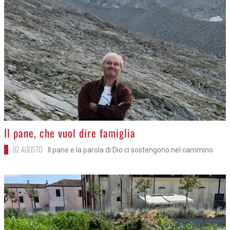
>
Il pane, che vuol dire famiglia
02 AGOSTO
Il pane e la parola di Dio ci sostengono nel cammino