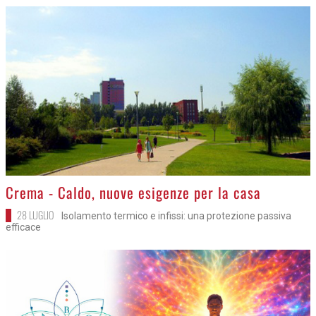
>
Crema - Caldo, nuove esigenze per la casa
28 LUGLIO
Isolamento termico e infissi: una protezione passiva
efficace