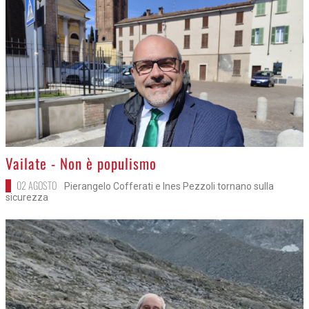
>
Vailate - Non è populismo
02 AGOSTO
Pierangelo Cofferati e Ines Pezzoli tornano sulla
sicurezza