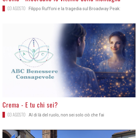
03 AGOSTO
Filippo Ruffoni e la tragedia sul Broadway Peak:
>
Crema - E tu chi sei?
03 AGOSTO
Al di là del ruolo, non sei solo ciò che fai