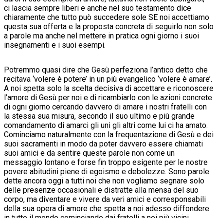
ci lascia sempre liberi e anche nel suo testamento dice
chiaramente che tutto può succedere sole SE noi accettiamo
questa sua offerta e la proposta concreta di seguirlo non solo
a parole ma anche nel mettere in pratica ogni giorno i suoi
insegnamenti e i suoi esempi.
Potremmo quasi dire che Gesù perfeziona l’antico detto che
recitava ‘volere è potere’ in un più evangelico ‘volere è amare’.
A noi spetta solo la scelta decisiva di accettare e riconoscere
l’amore di Gesù per noi e di ricambiarlo con le azioni concrete
di ogni giorno cercando davvero di amare i nostri fratelli con
la stessa sua misura, secondo il suo ultimo e più grande
comandamento di amarci gli uni gli altri come lui ci ha amato.
Cominciamo naturalmente con la frequentazione di Gesù e dei
suoi sacramenti in modo da poter davvero essere chiamati
suoi amici e da sentire queste parole non come un
messaggio lontano e forse fin troppo esigente per le nostre
povere abitudini piene di egoismo e debolezze. Sono parole
dette ancora oggi a tutti noi che non vogliamo segnare solo
delle presenze occasionali e distratte alla mensa del suo
corpo, ma diventare e vivere da veri amici e corresponsabili
della sua opera di amore che spetta a noi adesso diffondere
in tutto il mondo cominciando dai fratelli a noi più vicini.