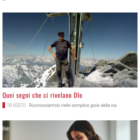
>
Quei segni che ci rivelano DIo
09 AGOSTO
Riconosciamolo nelle semplice gioie della via