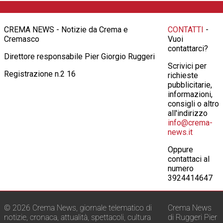
CREMA NEWS - Notizie da Crema e
CONTATTI
-
Cremasco
Vuoi
contattarci?
Direttore responsabile Pier Giorgio Ruggeri
Scrivici per
Registrazione n.2 16
richieste
pubblicitarie,
informazioni,
consigli o altro
all'indirizzo
info@crema-
news.it
Oppure
contattaci al
numero
3924414647
© 2026 Crema News, giornale telematico di
Crema News
notizie, cronaca, attualità, spettacoli, cultura
di Ruggeri Pier