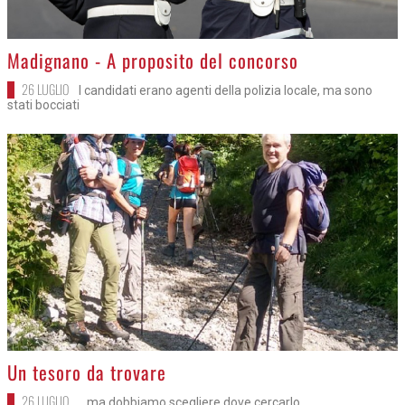
>
Madignano - A proposito del concorso
26 LUGLIO
I candidati erano agenti della polizia locale, ma sono
stati bocciati
>
Un tesoro da trovare
26 LUGLIO
...ma dobbiamo scegliere dove cercarlo