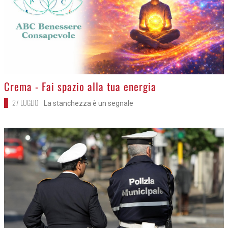
>
Crema - Fai spazio alla tua energia
27 LUGLIO
La stanchezza è un segnale