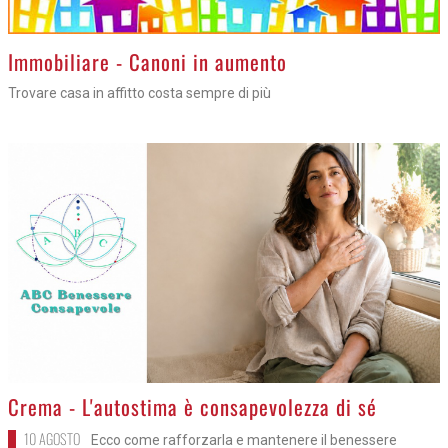
>
Immobiliare - Canoni in aumento
Trovare casa in affitto costa sempre di più
>
Crema - L'autostima è consapevolezza di sé
10 AGOSTO
Ecco come rafforzarla e mantenere il benessere