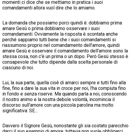
momenti ci dice che se mettiamo in pratica i suoi
comandamenti allora vuol dire che lo amiamo.
La domanda che possiamo porci quindi è: dobbiamo prima
amare Gesù o prima dobbiamo osservare i suoi
comandamenti. Ovviamente la risposta è scontata anche
perché sappiamo tutti bene che i suoi comandamenti si
riassumono proprio nel comandamento dell’amore, quindi
amare Gesù e osservare il comandamento dell’amore sono la
stessa cosa, non c’è un prima o un dopo. Però Gesù stesso è
consapevole che tutto dipende dalla scelta personale di
ciascuno di noi.
Lui, la sua parte, quella cioè di amarci sempre e tutti fino alla
fine, fino a dare la sua vita in croce per noi, l’ha compiuta fino
in fondo e senza riserve. Ma quando parla a noi, conoscendo
il nostro animo e la nostra debole volontà, incomincia il
discorso sull’amore con una piccola parolina ma molto
significativa: SE…
Davvero il Signore Gesù, nonostante gli sia costato parecchio
darci il suo esempio di amore, tuttavia non vuole obbligarci,