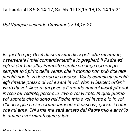
La Parola: ​At 8,5-8.14-17; Sal 65; 1Pt 3,15-18; Gv 14,15-21
Dal Vangelo secondo Giovanni ​Gv 14,15-21
In quel tempo, Gesù disse ai suoi discepoli: «Se mi amate,
osserverete i miei comandamenti; e io pregherò il Padre ed
egli vi darà un altro Paràclito perché rimanga con voi per
sempre, lo Spirito della verità, che il mondo non può ricevere
perché non lo vede e non lo conosce. Voi lo conoscete perché
egli rimane presso di voi e sarà in voi. Non vi lascerò orfani:
verrò da voi. Ancora un poco e il mondo non mi vedrà più; voi
invece mi vedrete, perché io vivo e voi vivrete. In quel giorno
voi saprete che io sono nel Padre mio e voi in me e io in voi.
Chi accoglie i miei comandamenti e li osserva, questi è colui
che mi ama. Chi ama me sarà amato dal Padre mio e anch'io
lo amerò e mi manifesterò a lui».
Parola del Signore.