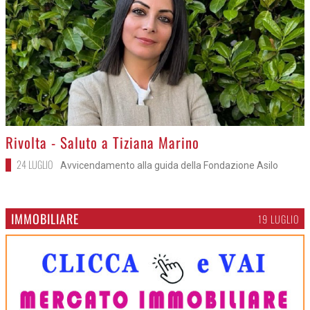
>
Rivolta - Saluto a Tiziana Marino
24 LUGLIO
Avvicendamento alla guida della Fondazione Asilo
IMMOBILIARE
19 LUGLIO