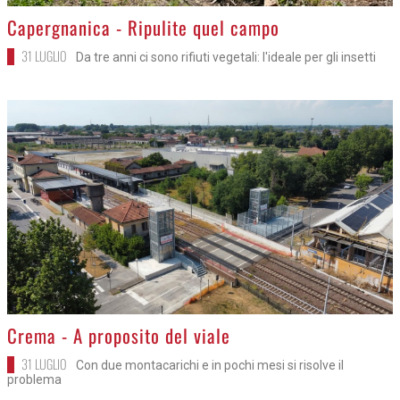
>
Capergnanica - Ripulite quel campo
31 LUGLIO
Da tre anni ci sono rifiuti vegetali: l'ideale per gli insetti
>
Crema - A proposito del viale
31 LUGLIO
Con due montacarichi e in pochi mesi si risolve il
problema