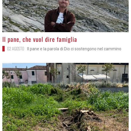
>
Il pane, che vuol dire famiglia
02 AGOSTO
Il pane e la parola di Dio ci sostengono nel cammino