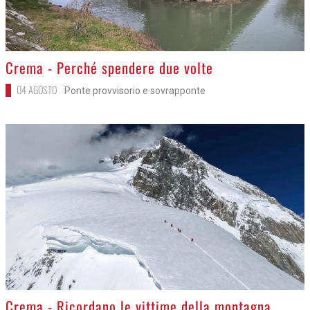
>
Crema - Perché spendere due volte
04 AGOSTO
Ponte provvisorio e sovrapponte
>
Crema - Ricordano le vittime della montagna