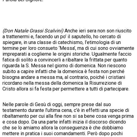
(Don Natale Grassi Scalvini)
Anche ieri sera non son riuscito
a trattenermi e, facendo un po’ il saputello, ho cercato di
spiegare, in una classe di catechismo, l’etimologia di un
termine per loro consueto ‘Messa’, ma di cui sono ovviamente
impreparati a coglierne le origini storiche. Ugualmente faccio
fatica di solito a convincerli a ribaltare la frittata per quanto
riguarda la S. Messa nel giorno di domenica. Non riescono
subito a capire infatti che la domenica è festa non perché
bisogna andare a messa ma, al contrario, poiché i cristiani
ricordano nella messa della domenica la Risurrezione di
Cristo allora si fa festa per permettere a tutti di partecipare.
Nelle parole di Gesù di oggi, sempre prese dal suo
testamento durante l’ultima cena, c’è in effetti una specie di
ribaltamento per cui alla fine non si sa bene cosa venga prima
e cosa dopo. Da una parte infatti inizia il discorso dicendo
che se lo amiamo allora la conseguenza è che dobbiamo
mettere in pratica i suoi comandamenti. Però dopo pochi