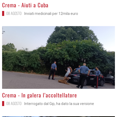
>
Crema - Aiuti a Cuba
08 AGOSTO
Inviati medicinali per 12mila euro
>
Crema - In galera l’accoltellatore
08 AGOSTO
Interrogato dal Gip, ha dato la sua versione