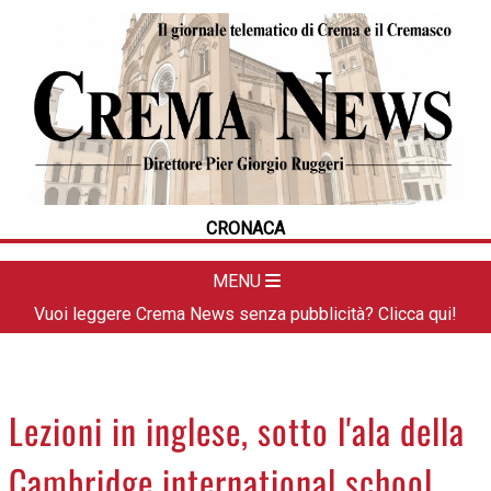
HOME
CRONACA
POLITICA
LA FOTO
METEO
CRONACA
DAL TERRITORIO
CULTURA
MENU
SPORT
Vuoi leggere Crema News senza pubblicità? Clicca qui!
APPUNTAMENTI
CREMASCO
OROSCOPO
Lezioni in inglese, sotto l'ala della
LA PIAZZA
Cambridge international school
ANIMALI