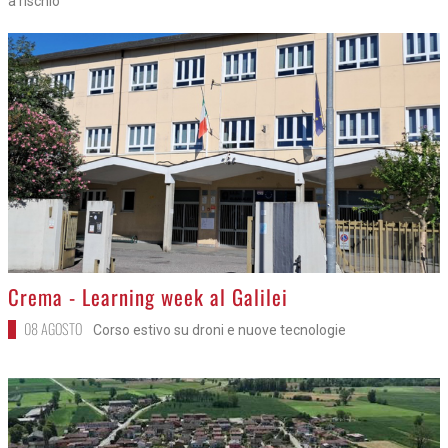
a rischio
>
Crema - Learning week al Galilei
08 AGOSTO
Corso estivo su droni e nuove tecnologie