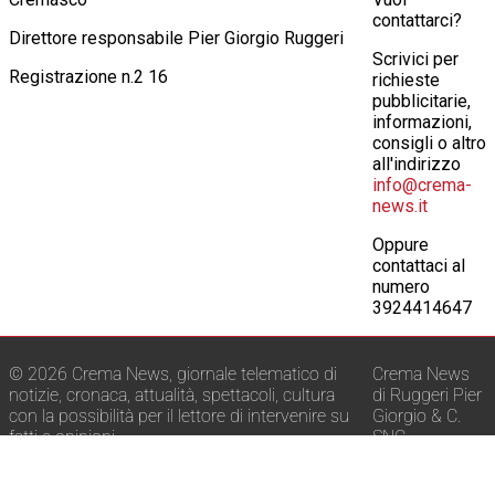
contattarci?
Direttore responsabile Pier Giorgio Ruggeri
Scrivici per
Registrazione n.2 16
richieste
pubblicitarie,
informazioni,
consigli o altro
all'indirizzo
info@crema-
news.it
Oppure
contattaci al
numero
3924414647
© 2026 Crema News, giornale telematico di
Crema News
notizie, cronaca, attualità, spettacoli, cultura
di Ruggeri Pier
con la possibilità per il lettore di intervenire su
Giorgio & C.
fatti e opinioni.
SNC
E-mail:
info@crema-news.it
Via Macello, 22