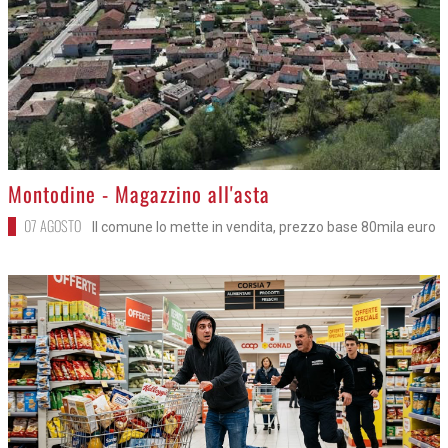
>
Montodine - Magazzino all'asta
07 AGOSTO
Il comune lo mette in vendita, prezzo base 80mila euro