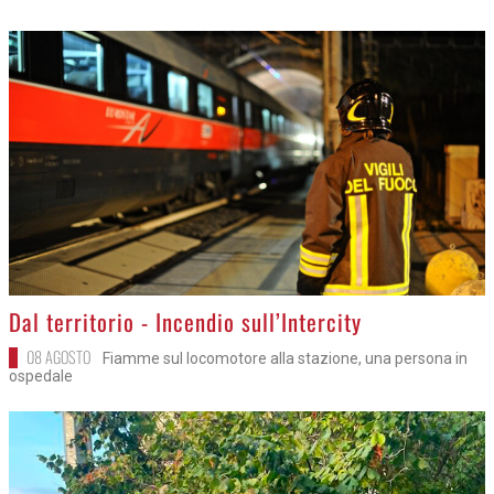
>
Dal territorio - Incendio sull’Intercity
08 AGOSTO
Fiamme sul locomotore alla stazione, una persona in
ospedale