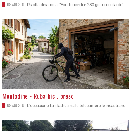
08 AGOSTO
Rivolta dinamica: "Fondi incerti e 280 giorni di ritardo"
>
Montodine - Ruba bici, preso
08 AGOSTO
L'occasione fa il ladro, ma le telecamere lo incastrano