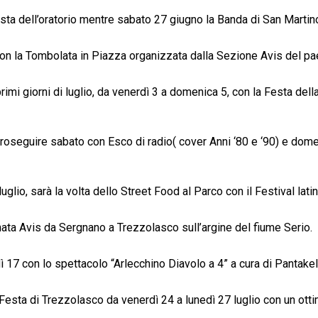
Festa dell’oratorio mentre sabato 27 giugno la Banda di San Marti
on la Tombolata in Piazza organizzata dalla Sezione Avis del p
imi giorni di luglio, da venerdì 3 a domenica 5, con la Festa de
 proseguire sabato con Esco di radio( cover Anni ‘80 e ‘90) e dom
lio, sarà la volta dello Street Food al Parco con il Festival lat
ata Avis da Sergnano a Trezzolasco sull’argine del fiume Serio.
ì 17 con lo spettacolo “Arlecchino Diavolo a 4” a cura di Pantakel
esta di Trezzolasco da venerdì 24 a lunedì 27 luglio con un ottimo