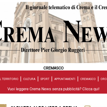
CREMASCO
L TERRITORIO
CULTURA
SPORT
APPUNTAMENTI
CREMASCO
ORO
Vuoi leggere Crema News senza pubblicità? Clicca qui!