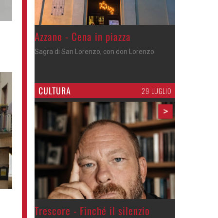
Gli appuntamenti fino a sabato
Cosa fare questi giorni nel Cremasco
CULTURA
29 LUGLIO
>
Trescore - Finché il silenzio