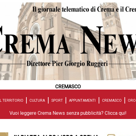
CREMASCO
L TERRITORIO
CULTURA
SPORT
APPUNTAMENTI
CREMASCO
ORO
Vuoi leggere Crema News senza pubblicità? Clicca qui!