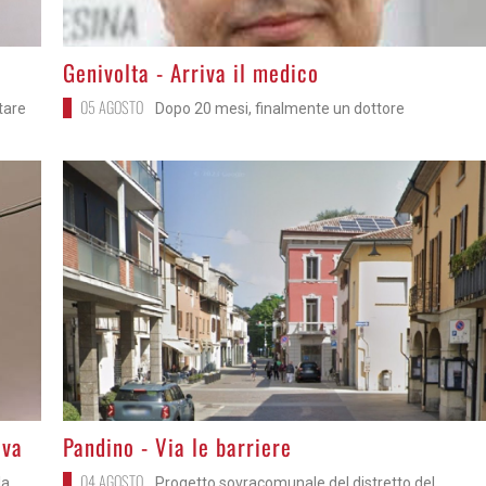
>
Genivolta - Arriva il medico
05 AGOSTO
itare
Dopo 20 mesi, finalmente un dottore
>
iva
Pandino - Via le barriere
04 AGOSTO
la
Progetto sovracomunale del distretto del