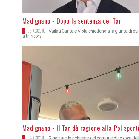
>
Madignano - Dopo la sentenza del Tar
05 AGOSTO
Vailati Canta e Viola chiedono alla giunta di ev
altri ricorsi
>
Madignano - Il Tar dà ragione alla Polisport
04 AGOSTO
Rigettate le richieste del comune di revoca del