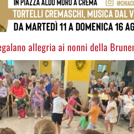
egalano allegria ai nonni della Brune