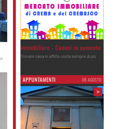
Immobiliare - Canoni in aumento
Trovare casa in affitto costa sempre di più
to
APPUNTAMENTI
06 AGOSTO
>