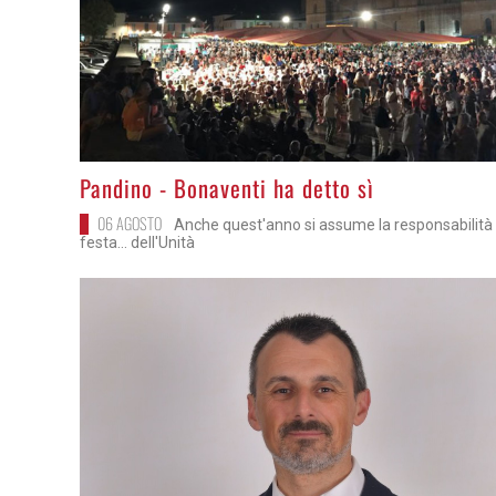
>
Pandino - Bonaventi ha detto sì
06 AGOSTO
Anche quest'anno si assume la responsabilità 
festa... dell'Unità