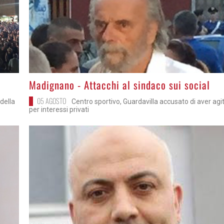
>
Madignano - Attacchi al sindaco sui social
05 AGOSTO
della
Centro sportivo, Guardavilla accusato di aver agi
per interessi privati