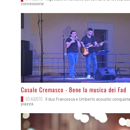
concessione
>
Casale Cremasco - Bene la musica dei Fad
03 AGOSTO
Il duo Francesca e Umberto acoustic conquista
piazza