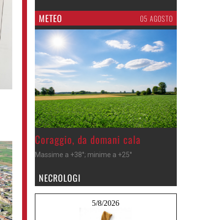
METEO
05 AGOSTO
>
Coraggio, da domani cala
Massime a +38°; minime a +25°
NECROLOGI
5/8/2026