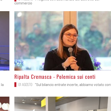
commercio
>
Ripalta Cremasca - Polemica sui conti
01 AGOSTO
 la
"Sul bilancio entrate incerte, abbiamo votato con