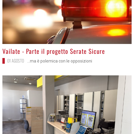
>
Vailate - Parte il progetto Serate Sicure
01 AGOSTO
...ma è polemica con le opposizioni