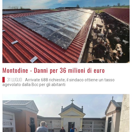
>
Montodine - Danni per 36 milioni di euro
31 LUGLIO
Arrivate 688 richieste; il sindaco ottiene un tasso
agevolato dalla Bcc per gli abitanti