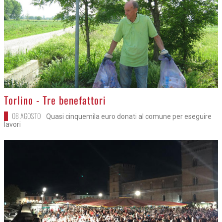
>
Torlino - Tre benefattori
08 AGOSTO
Quasi cinquemila euro donati al comune per eseguire
lavori