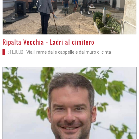
>
Ripalta Vecchia - Ladri al cimitero
31 LUGLIO
Via il rame dalle cappelle e dal muro di cinta