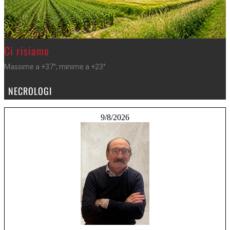
>
Ci risiamo
Massime a +37°; minime a +23°
NECROLOGI
9/8/2026