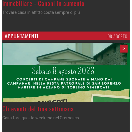
>
Immobiliare - Canoni in aumento
Trovare casa in affitto costa sempre di più
APPUNTAMENTI
06 AGOSTO
>
Azzano - Cena in piazza
Sagra di San Lorenzo, con don Lorenzo