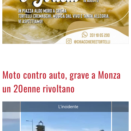
NECROLOGI
ACCEDI
Moto contro auto, grave a Monza
un 20enne rivoltano
L'incidente